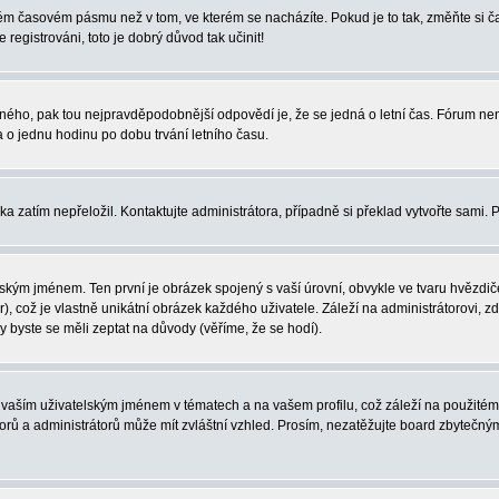
iném časovém pásmu než v tom, ve kterém se nacházíte. Pokud je to tak, změňte si
egistrováni, toto je dobrý důvod tak učinit!
právného, pak tou nejpravděpodobnější odpovědí je, že se jedná o letní čas. Fórum 
o jednu hodinu po dobu trvání letního času.
ka zatím nepřeložil. Kontaktujte administrátora, případně si překlad vytvořte sami. 
ským jménem. Ten první je obrázek spojený s vaší úrovní, obvykle ve tvaru hvězdiček 
, což je vlastně unikátní obrázek každého uživatele. Záleží na administrátorovi, zd
y byste se měli zeptat na důvody (věříme, že se hodí).
vaším uživatelským jménem v tématech a na vašem profilu, což záleží na použitém 
átorů a administrátorů může mít zvláštní vzhled. Prosím, nezatěžujte board zbytečný