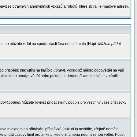
avit se otravných anonymních vzkazů a robotů, které sbírají e-mailové adresy.
voleno můžete vidět na spodní části fóra nebo tématu (Např.
Můžete přidat
 přispění) kliknutím na tlačítko
upravit
. Pokud již někdo odpověděl na váš
d zatím nikdo neodpověděl nebo pokud moderátor či administrátor změnili
ipojit podpis
. Můžete rovněž přidat stejný podpis pro všechny vaše příspěvky
avním oknem na přidávání příspěvků (pokud to nevidíte, zřejmě nemáte
aké přidat časový limit pro anketu, kde 0 znamená neomezenou volbu. Počet