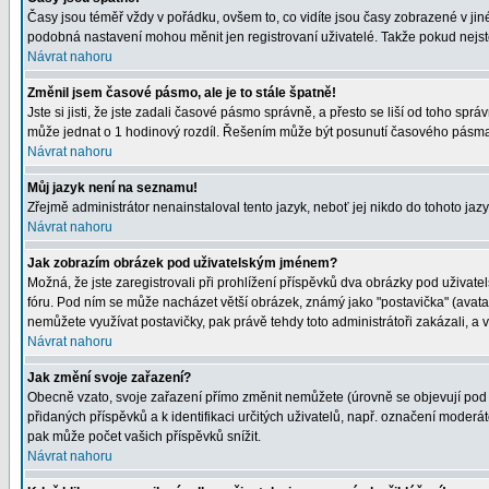
Časy jsou téměř vždy v pořádku, ovšem to, co vidíte jsou časy zobrazené v j
podobná nastavení mohou měnit jen registrovaní uživatelé. Takže pokud nejste r
Návrat nahoru
Změnil jsem časové pásmo, ale je to stále špatně!
Jste si jisti, že jste zadali časové pásmo správně, a přesto se liší od toho s
může jednat o 1 hodinový rozdíl. Řešením může být posunutí časového pásma 
Návrat nahoru
Můj jazyk není na seznamu!
Zřejmě administrátor nenainstaloval tento jazyk, neboť jej nikdo do tohoto jazy
Návrat nahoru
Jak zobrazím obrázek pod uživatelským jménem?
Možná, že jste zaregistrovali při prohlížení příspěvků dva obrázky pod uživatel
fóru. Pod ním se může nacházet větší obrázek, známý jako "postavička" (avatar)
nemůžete využívat postavičky, pak právě tehdy toto administrátoři zakázali, a v
Návrat nahoru
Jak změní svoje zařazení?
Obecně vzato, svoje zařazení přímo změnit nemůžete (úrovně se objevují pod 
přidaných příspěvků a k identifikaci určitých uživatelů, např. označení moder
pak může počet vašich příspěvků snížit.
Návrat nahoru