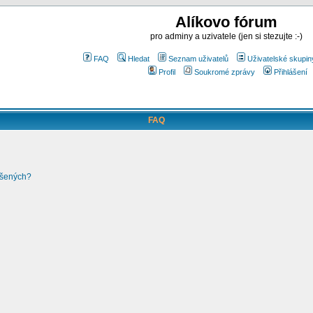
Alíkovo fórum
pro adminy a uzivatele (jen si stezujte :-)
FAQ
Hledat
Seznam uživatelů
Uživatelské skupin
Profil
Soukromé zprávy
Přihlášení
FAQ
ášených?