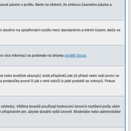
 časové pásmo v profilu. Berte na vědomí, že změnou časového pásma a
není stavěno na uplatňování rozdílu mezi standardním a letním časem, takže se
Pro více informací se podívejte na stránky
phpBB Group
.
nebo kostiček ukazující, kolik příspěvků jste již přidali nebo vaší pozici ve
a postavičky povolí či jak s nimi naloží (v jaké podobě se zobrazí). Pokud
vzhledu). Většina boardů používají hodnocení úrovní k rozlišení počtu vámi
m přispíváním jen, abyste dosáhli vyšší úrovně. Moderátor nebo administrátor