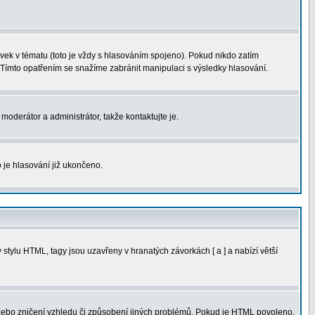
ek v tématu (toto je vždy s hlasováním spojeno). Pokud nikdo zatím
 Tímto opatřením se snažíme zabránit manipulaci s výsledky hlasování.
moderátor a administrátor, takže kontaktujte je.
 je hlasování již ukončeno.
tylu HTML, tagy jsou uzavřeny v hranatých závorkách [ a ] a nabízí větší
 nebo zničení vzhledu či způsobení jiných problémů. Pokud je HTML povoleno,