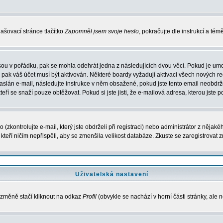
ašovací stránce tlačítko
Zapomněl jsem svoje heslo
, pokračujte dle instrukcí a té
sou v pořádku, pak se mohla odehrát jedna z následujících dvou věcí. Pokud je umo
, pak váš účet musí být aktivován. Některé boardy vyžadují aktivaci všech nových r
yl zaslán e-mail, následujte instrukce v něm obsažené, pokud jste tento email neobd
teří se snaží pouze obtěžovat. Pokud si jste jisti, že e-mailová adresa, kterou jste p
zkontrolujte e-mail, který jste obdrželi při registraci) nebo administrátor z nějak
, kteří ničím nepřispěli, aby se zmenšila velikost databáze. Zkuste se zaregistrovat 
Uživatelská nastavení
 změně stačí kliknout na odkaz
Profil
(obvykle se nachází v horní části stránky, ale 