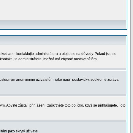
okud ano, kontaktujte administrátora a ptejte se na důvody. Pokud jste se
í, kontaktujte administrátora, možná má chybné nastavení fóra.
nedostupným anonymním uživatelům, jako např. postavičky, soukromé zprávy,
. Abyste zůstali přihlášeni, zaškrtněte toto políčko, když se přihlašujete. Toto
áni jako skrytý uživatel.