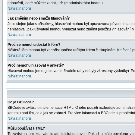
odpovědí, které můžete zadat, určuje administrátor boardu.
Návrat nahoru
Jak změním nebo smažu hlasování?
Je to stejné jako s příspěvky, hlasování mohou být upravována původním auto
nehlasoval, pak uživatelé mohou vymazat nebo změnit položku v hlasování, v p
Návrat nahoru
Proč se nemohu dostat k fóru?
Některá fóra mohou být znepřístupněna určitým lidem či skupinám. Ke čtení, proh
Návrat nahoru
Proč nemohu hlasovat v anketě?
Hlasovat mohou jen registrovaní uživatelé (aby nebyly zkresleny výsledky). Po
Návrat nahoru
Co je BBCode?
BBCode je zvláštní implementace HTML. O jeho použití rozhoduje administrátor
kontrolu nad tím, co a jak se zobrazí. Pro více informací o BBCode si prohléd
Návrat nahoru
Můžu používat HTML?
To závisí na tom, zda vám to administrátor povolí. Pokud to máte povoleno, zjist