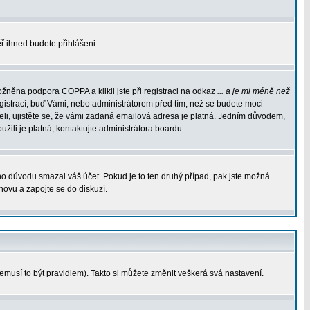
měř ihned budete přihlášeni
žněna podpora COPPA a klikli jste při registraci na odkaz
... a je mi méně než
egistrací, buď Vámi, nebo administrátorem před tím, než se budete moci
rželi, ujistěte se, že vámi zadaná emailová adresa je platná. Jedním důvodem,
oužili je platná, kontaktujte administrátora boardu.
ého důvodu smazal váš účet. Pokud je to ten druhý případ, pak jste možná
znovu a zapojte se do diskuzí.
nemusí to být pravidlem). Takto si můžete změnit veškerá svá nastavení.