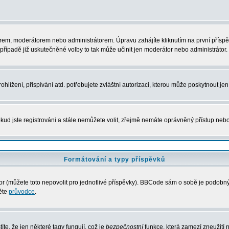
rem, moderátorem nebo administrátorem. Úpravu zahájíte kliknutím na první příspěv
řípadě již uskutečněné volby to tak může učinit jen moderátor nebo administrátor.
lížení, přispívání atd. potřebujete zvláštní autorizaci, kterou může poskytnout jen 
kud jste registrováni a stále nemůžete volit, zřejmě nemáte oprávněný přístup nebo
Formátování a typy příspěvků
 (můžete toto nepovolit pro jednotlivé příspěvky). BBCode sám o sobě je podobný s
něte
průvodce
.
íte, že jen některé tagy fungují, což je
bezpečnostní
funkce, která zamezí zneužití