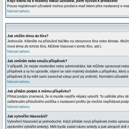
Když kliknu na e-mailový odkaz uživatele, jsem vyzván k přihlášení!
Pouze registrovaní uživatelé mohou posílat e-mail lidem přes nastavený e-mail
Návrat nahoru
Jak vložím téma do fóra?
Jednouše. Klikněte na příslušné tlačítko na obrazovce fóra nebo tématu. Možn
nová téma do tohoto fóra, Můžete hlasovat v tomto fóru, atd.
).
Návrat nahoru
Jak změním nebo smažu příspěvek?
V případě, že nejste moderátor nebo administrátor, tak můžete upravovat nebo
příspěvek a vy ho upravíte, objeví se vám malinký dodatek u příspěvku, který 
příspěvek (ti by měli sami zanechat vzkaz proč jej změnili). Normální uživat
Návrat nahoru
Jak přidám podpis k mému příspěvku?
Přidat podpis znamená, že si musíte nejdřív nějaký vytvořit. To uděláte přes s
zaškrtnutím příslušného políčka v nastavení profilu (je možné nepřidávat pod
Návrat nahoru
Jak vytvořím hlasování?
Vytvoření hlasování je jednoduché. Když přidáte nový příspěvek (nebo upravuje
oprávnění vytvářet ankety). Měli byste zadat název ankety a pak alespoň dvě