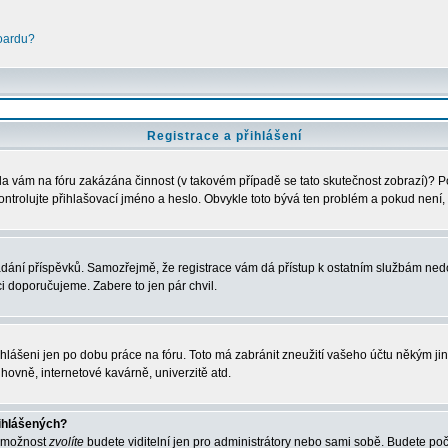
boardu?
Registrace a přihlášení
Byla vám na fóru zakázána činnost (v takovém případě se tato skutečnost zobrazí)? P
u zkontrolujte přihlašovací jméno a heslo. Obvykle toto bývá ten problém a pokud nen
vkládání příspěvků. Samozřejmě, že registrace vám dá přístup k ostatním službám 
ci doporučujeme. Zabere to jen pár chvil.
ihlášeni jen po dobu práce na fóru. Toto má zabránit zneužití vašeho účtu někým jiným
hovně, internetové kavárně, univerzitě atd.
řihlášených?
o možnost
zvolíte
budete viditelní jen pro administrátory nebo sami sobě. Budete počít