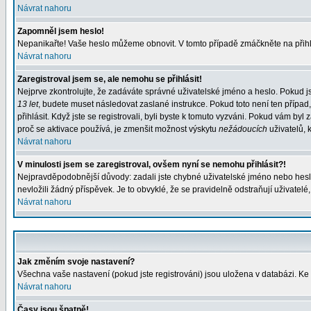
Návrat nahoru
Zapomněl jsem heslo!
Nepanikařte! Vaše heslo můžeme obnovit. V tomto případě zmáčkněte na přihl
Návrat nahoru
Zaregistroval jsem se, ale nemohu se přihlásit!
Nejprve zkontrolujte, že zadáváte správné uživatelské jméno a heslo. Pokud j
13 let
, budete muset následovat zaslané instrukce. Pokud toto není ten případ
přihlásit. Když jste se registrovali, byli byste k tomuto vyzváni. Pokud vám b
proč se aktivace používá, je zmenšit možnost výskytu
nežádoucích
uživatelů, k
Návrat nahoru
V minulosti jsem se zaregistroval, ovšem nyní se nemohu přihlásit?!
Nejpravděpodobnější důvody: zadali jste chybné uživatelské jméno nebo heslo (
nevložili žádný příspěvek. Je to obvyklé, že se pravidelně odstraňují uživatelé
Návrat nahoru
Jak změním svoje nastavení?
Všechna vaše nastavení (pokud jste registrováni) jsou uložena v databázi. Ke
Návrat nahoru
Časy jsou špatně!