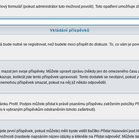
ový formulář (pokud administrátor tuto možnost povolil). Toto opatření umožňuje zb
Vkládání příspěvků
á bude nutné se registrovat, než budete moci přispět do diskuze. To, co vám je po
 mazat jen svoje příspěvky. Můžete upravit zprávu (někdy jen do omezeného času po
ukazuje, kolikrát jste tento příspěvek upravovali. Tento dodatek se neobjeví, poku
elé nemohou příspěvek smazat, pokud na něj již někdo odpověděl.
tránku
Profil
. Podpis můžete přidat k právě psanému příspěvku zatržením položky
Př
pis k vybraným příspěvkům odstraněním tohoto zaškrtnutí).
te první příspěvek, pokud můžete) měli byste vidět tlačítko
Přidat hlasování
pod hl
 možnosti (nastavte napsáním název otázky a klikněte na
Přidat odpověď
. Můžete t