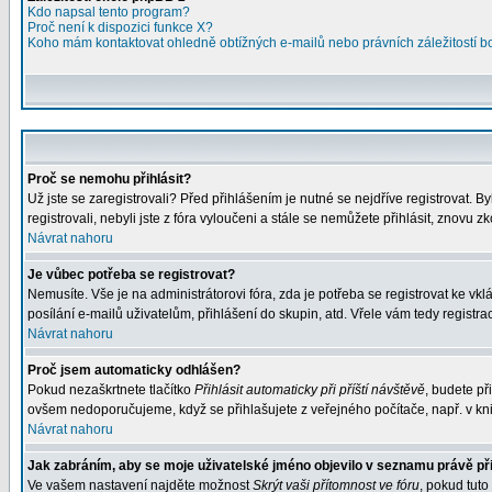
Kdo napsal tento program?
Proč není k dispozici funkce X?
Koho mám kontaktovat ohledně obtížných e-mailů nebo právních záležitostí 
Proč se nemohu přihlásit?
Už jste se zaregistrovali? Před přihlášením je nutné se nejdříve registrovat. 
registrovali, nebyli jste z fóra vyloučeni a stále se nemůžete přihlásit, znov
Návrat nahoru
Je vůbec potřeba se registrovat?
Nemusíte. Vše je na administrátorovi fóra, zda je potřeba se registrovat ke 
posílání e-mailů uživatelům, přihlášení do skupin, atd. Vřele vám tedy registra
Návrat nahoru
Proč jsem automaticky odhlášen?
Pokud nezaškrtnete tlačítko
Přihlásit automaticky při příští návštěvě
, budete př
ovšem nedoporučujeme, když se přihlašujete z veřejného počítače, např. v kni
Návrat nahoru
Jak zabráním, aby se moje uživatelské jméno objevilo v seznamu právě p
Ve vašem nastavení najděte možnost
Skrýt vaši přítomnost ve fóru
, pokud tut