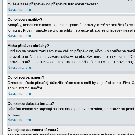
můžete zase příspěvek od příspěvku tuto volbu zakázat.
Návrat nahoru
Co to jsou smajlíky?
Smajlíky, neboli emotikony jsou malé grafické obrázky, které se používají k 
formulář. Prosím, snažte se tyto smajlíky nepřeužívat, aby se příspěvek nesta
Návrat nahoru
Mohu přidávat obrázky?
Obrázky se mohou zobrazovat ve vašich příspěvcích, ačkoliv v současné době 
obrazek.png. Nemůžete vytvářet odkazy na obrázky umístěné na vlastním PC (
obrázku použijte buď BBCode [img] tag nebo příslušné HTML (je-li povoleno).
Návrat nahoru
Co to jsou oznámení?
Oznámení často přinášejí důležité informace a měli byste je číst co nejdříve.
administrátor umožnil.
Návrat nahoru
Co to jsou důležitá témata?
Důležitá témata se objevují na fóru hned pod oznámeními, ale pouze na první st
témata.
Návrat nahoru
Co to jsou uzamčená témata?