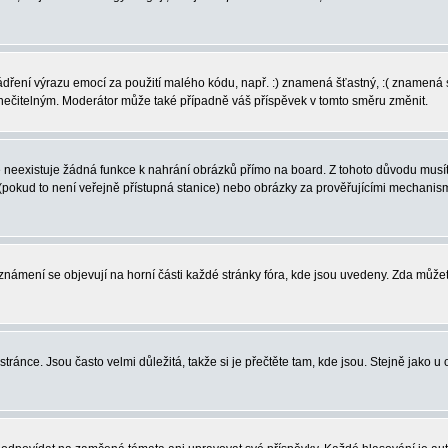
vyjádření výrazu emocí za použití malého kódu, např. :) znamená šťastný, :( zname
l nečitelným. Moderátor může také případně váš příspěvek v tomto směru změnit.
neexistuje žádná funkce k nahrání obrázků přímo na board. Z tohoto důvodu musíte
pokud to není veřejně přístupná stanice) nebo obrázky za prověřujícími mechanism
 Oznámení se objevují na horní části každé stránky fóra, kde jsou uvedeny. Zda může
ránce. Jsou často velmi důležitá, takže si je přečtěte tam, kde jsou. Stejně jako u 