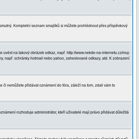
ná smutný. Kompletní seznam smajlíků si můžete prohlédnout přes příspěvkový
 uvést na takový obrázek odkaz, např. http://www.nekde-na-internetu.cz/muj-
y, např. schránky hotmail nebo yahoo, zaheslované odkazy, atd. K zobrazení
te či nemůžete přidávat oznámení do fóra, záleží na tom, zdali vám to
oznámení rozhoduje administrátor, kteří uživatelé mají právo přidávat důležitá