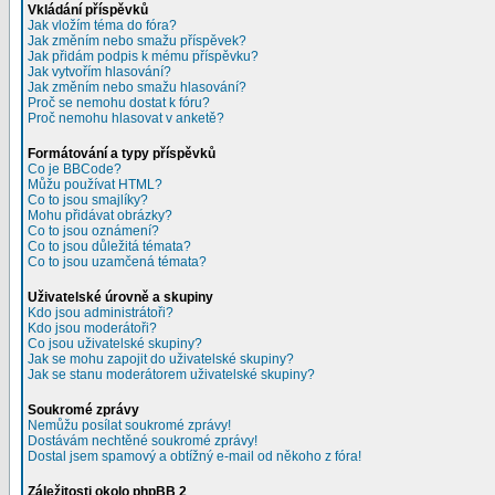
Vkládání příspěvků
Jak vložím téma do fóra?
Jak změním nebo smažu příspěvek?
Jak přidám podpis k mému příspěvku?
Jak vytvořím hlasování?
Jak změním nebo smažu hlasování?
Proč se nemohu dostat k fóru?
Proč nemohu hlasovat v anketě?
Formátování a typy příspěvků
Co je BBCode?
Můžu používat HTML?
Co to jsou smajlíky?
Mohu přidávat obrázky?
Co to jsou oznámení?
Co to jsou důležitá témata?
Co to jsou uzamčená témata?
Uživatelské úrovně a skupiny
Kdo jsou administrátoři?
Kdo jsou moderátoři?
Co jsou uživatelské skupiny?
Jak se mohu zapojit do uživatelské skupiny?
Jak se stanu moderátorem uživatelské skupiny?
Soukromé zprávy
Nemůžu posílat soukromé zprávy!
Dostávám nechtěné soukromé zprávy!
Dostal jsem spamový a obtížný e-mail od někoho z fóra!
Záležitosti okolo phpBB 2