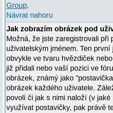
Group
.
Návrat nahoru
Jak zobrazím obrázek pod už
Možná, že jste zaregistrovali př
uživatelským jménem. Ten první j
obvykle ve tvaru hvězdiček nebo k
již přidali nebo vaší pozici ve f
obrázek, známý jako "postavička" 
obrázek každého uživatele. Zálež
povolí či jak s nimi naloží (v j
využívat postavičky, pak právě te