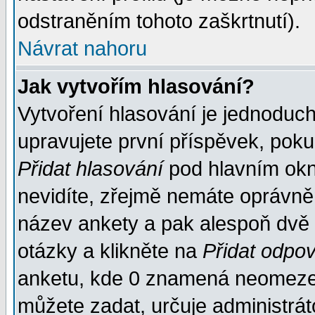
odstraněním tohoto zaškrtnutí).
Návrat nahoru
Jak vytvořím hlasování?
Vytvoření hlasování je jednoduc
upravujete první příspěvek, pokud
Přidat hlasování
pod hlavním okn
nevidíte, zřejmě nemáte oprávněn
název ankety a pak alespoň dvě
otázky a klikněte na
Přidat odpo
anketu, kde 0 znamená neomezen
můžete zadat, určuje administrát