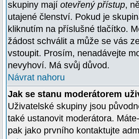
skupiny mají
otevřený přístup
, n
utajené členství. Pokud je skupi
kliknutím na příslušné tlačítko. 
žádost schválit a může se vás z
vstoupit. Prosím, nenadávejte mo
nevyhoví. Má svůj důvod.
Návrat nahoru
Jak se stanu moderátorem uži
Uživatelské skupiny jsou původ
také ustanovit moderátora. Máte-l
pak jako prvního kontaktujte ad