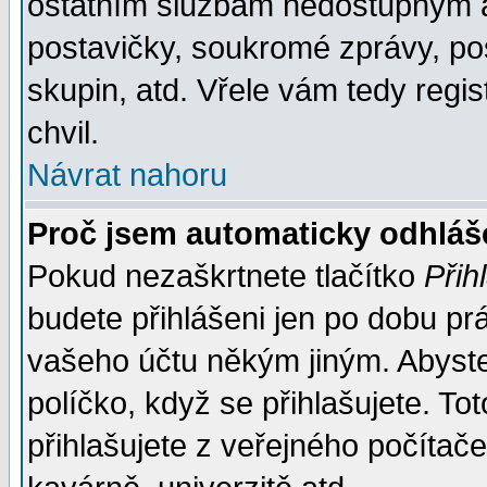
ostatním službám nedostupným a
postavičky, soukromé zprávy, pos
skupin, atd. Vřele vám tedy regi
chvil.
Návrat nahoru
Proč jsem automaticky odhlá
Pokud nezaškrtnete tlačítko
Přih
budete přihlášeni jen po dobu prá
vašeho účtu někým jiným. Abyste z
políčko, když se přihlašujete. 
přihlašujete z veřejného počítače