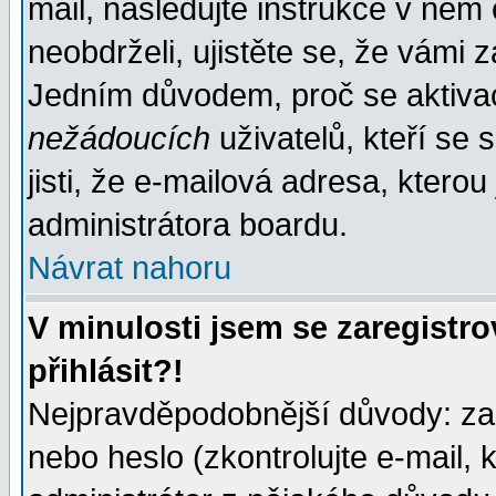
mail, následujte instrukce v něm
neobdrželi, ujistěte se, že vámi 
Jedním důvodem, proč se aktiva
nežádoucích
uživatelů, kteří se 
jisti, že e-mailová adresa, kterou 
administrátora boardu.
Návrat nahoru
V minulosti jsem se zaregistr
přihlásit?!
Nejpravděpodobnější důvody: zad
nebo heslo (zkontrolujte e-mail, k