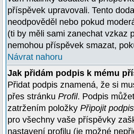
příspěvek upravovali. Tento doda
neodpověděl nebo pokud moderáto
(ti by měli sami zanechat vzkaz p
nemohou příspěvek smazat, poku
Návrat nahoru
Jak přidám podpis k mému př
Přidat podpis znamená, že si musí
přes stránku
Profil
. Podpis může
zatržením položky
Připojit podpis
pro všechny vaše příspěvky zašk
nastavení profilu (je možné nep