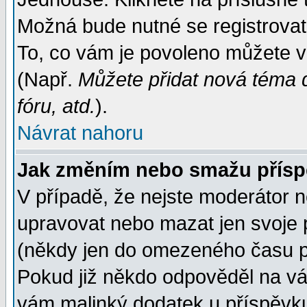
Možná bude nutné se registrovat
To, co vám je povoleno můžete vi
(Např.
Můžete přidat nová téma d
fóru, atd.
).
Návrat nahoru
Jak změním nebo smažu přís
V případě, že nejste moderátor n
upravovat nebo mazat jen svoje 
(někdy jen do omezeného času po
Pokud již někdo odpověděl na váš
vám malinký dodatek u příspěvku, 