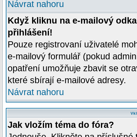
Návrat nahoru
Když kliknu na e-mailový odka
přihlášení!
Pouze registrovaní uživatelé moh
e-mailový formulář (pokud adminis
opatření umožňuje zbavit se otr
které sbírají e-mailové adresy.
Návrat nahoru
Vkl
Jak vložím téma do fóra?
Jednouše. Klikněte na příslušné 