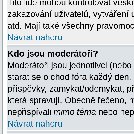
Tito lidé mohou kontrolovat veš
zakazování uživatelů, vytváření
atd. Mají také všechny pravomoc
Návrat nahoru
Kdo jsou moderátoři?
Moderátoři jsou jednotlivci (nebo 
starat se o chod fóra každý den
příspěvky, zamykat/odemykat, př
která spravují. Obecně řečeno, m
nepřispívali
mimo téma
nebo nepř
Návrat nahoru