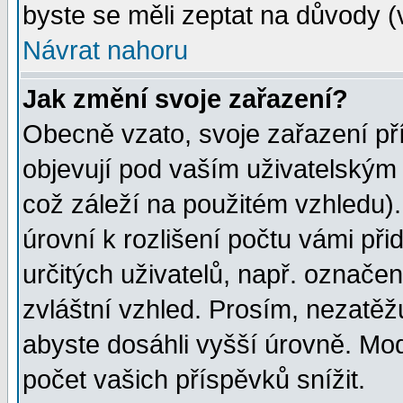
byste se měli zeptat na důvody (
Návrat nahoru
Jak změní svoje zařazení?
Obecně vzato, svoje zařazení p
objevují pod vaším uživatelským
což záleží na použitém vzhledu)
úrovní k rozlišení počtu vámi při
určitých uživatelů, např. označe
zvláštní vzhled. Prosím, nezatěž
abyste dosáhli vyšší úrovně. Mo
počet vašich příspěvků snížit.