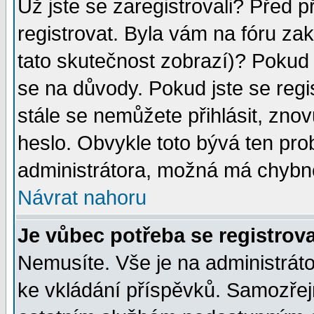
Už jste se zaregistrovali? Před p
registrovat. Byla vám na fóru za
tato skutečnost zobrazí)? Pokud a
se na důvody. Pokud jste se regist
stále se nemůžete přihlásit, znov
heslo. Obvykle toto bývá ten pro
administrátora, možná má chybné
Návrat nahoru
Je vůbec potřeba se registrov
Nemusíte. Vše je na administrátor
ke vkládání příspěvků. Samozřej