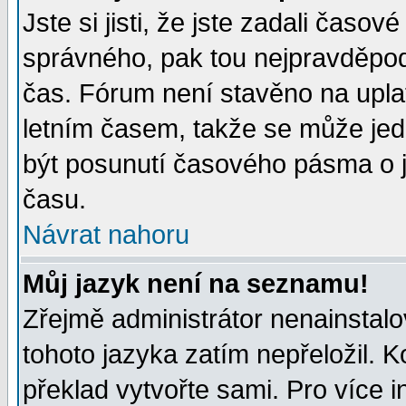
Jste si jisti, že jste zadali časo
správného, pak tou nejpravděpodo
čas. Fórum není stavěno na upla
letním časem, takže se může jed
být posunutí časového pásma o j
času.
Návrat nahoru
Můj jazyk není na seznamu!
Zřejmě administrátor nenainstalov
tohoto jazyka zatím nepřeložil. K
překlad vytvořte sami. Pro více 