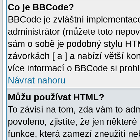
Co je BBCode?
BBCode je zvláštní implementac
administrátor (můžete toto nepov
sám o sobě je podobný stylu HTM
závorkách [ a ] a nabízí větší kon
více informací o BBCode si proh
Návrat nahoru
Můžu používat HTML?
To závisí na tom, zda vám to adm
povoleno, zjistíte, že jen některé
funkce, která zamezí zneužití ne