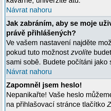
kavárně, univerzitě atd.
Návrat nahoru
Jak zabráním, aby se moje uži
právě přihlášených?
Ve vašem nastavení najděte mo
pokud tuto možnost
zvolíte
budete
sami sobě. Budete počítáni jako s
Návrat nahoru
Zapomněl jsem heslo!
Nepanikařte! Vaše heslo můžeme
na přihlašovací stránce tlačítko
Z