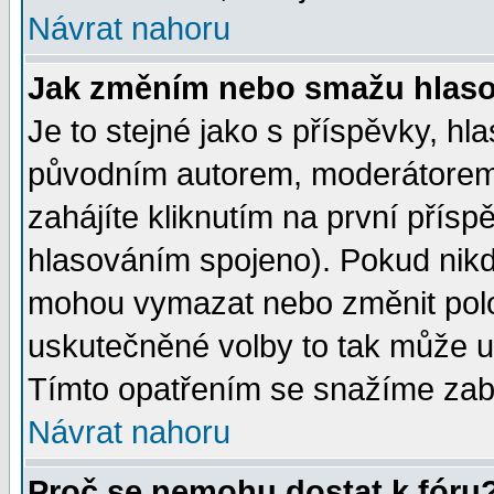
Návrat nahoru
Jak změním nebo smažu hlas
Je to stejné jako s příspěvky, 
původním autorem, moderátorem
zahájíte kliknutím na první přísp
hlasováním spojeno). Pokud nikd
mohou vymazat nebo změnit polož
uskutečněné volby to tak může uč
Tímto opatřením se snažíme zabr
Návrat nahoru
Proč se nemohu dostat k fóru