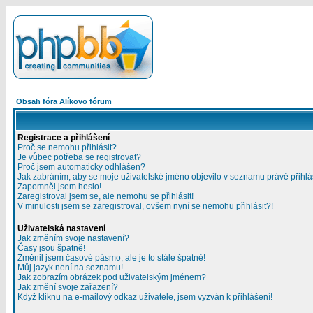
Obsah fóra Alíkovo fórum
Registrace a přihlášení
Proč se nemohu přihlásit?
Je vůbec potřeba se registrovat?
Proč jsem automaticky odhlášen?
Jak zabráním, aby se moje uživatelské jméno objevilo v seznamu právě přihl
Zapomněl jsem heslo!
Zaregistroval jsem se, ale nemohu se přihlásit!
V minulosti jsem se zaregistroval, ovšem nyní se nemohu přihlásit?!
Uživatelská nastavení
Jak změním svoje nastavení?
Časy jsou špatně!
Změnil jsem časové pásmo, ale je to stále špatně!
Můj jazyk není na seznamu!
Jak zobrazím obrázek pod uživatelským jménem?
Jak změní svoje zařazení?
Když kliknu na e-mailový odkaz uživatele, jsem vyzván k přihlášení!