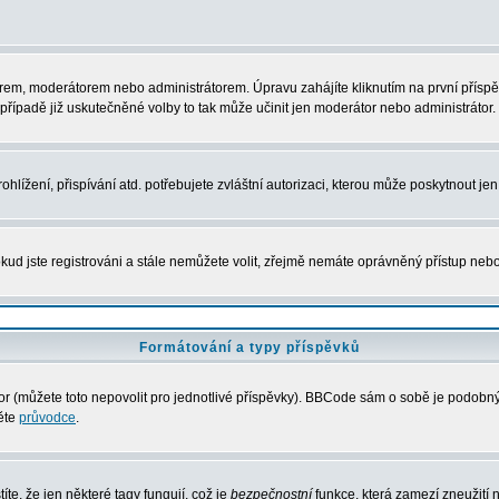
rem, moderátorem nebo administrátorem. Úpravu zahájíte kliknutím na první příspěv
řípadě již uskutečněné volby to tak může učinit jen moderátor nebo administrátor.
lížení, přispívání atd. potřebujete zvláštní autorizaci, kterou může poskytnout jen 
kud jste registrováni a stále nemůžete volit, zřejmě nemáte oprávněný přístup nebo
Formátování a typy příspěvků
 (můžete toto nepovolit pro jednotlivé příspěvky). BBCode sám o sobě je podobný s
něte
průvodce
.
íte, že jen některé tagy fungují, což je
bezpečnostní
funkce, která zamezí zneužití