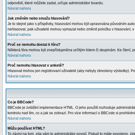
odpovědí, které můžete zadat, určuje administrátor boardu.
Návrat nahoru
Jak změním nebo smažu hlasování?
Je to stejné jako s příspěvky, hlasování mohou být upravována původním auto
nehlasoval, pak uživatelé mohou vymazat nebo změnit položku v hlasování, v p
Návrat nahoru
Proč se nemohu dostat k fóru?
Některá fóra mohou být znepřístupněna určitým lidem či skupinám. Ke čtení, proh
Návrat nahoru
Proč nemohu hlasovat v anketě?
Hlasovat mohou jen registrovaní uživatelé (aby nebyly zkresleny výsledky). Po
Návrat nahoru
Co je BBCode?
BBCode je zvláštní implementace HTML. O jeho použití rozhoduje administrátor
kontrolu nad tím, co a jak se zobrazí. Pro více informací o BBCode si prohléd
Návrat nahoru
Můžu používat HTML?
To závisí na tom, zda vám to administrátor povolí. Pokud to máte povoleno, zjist