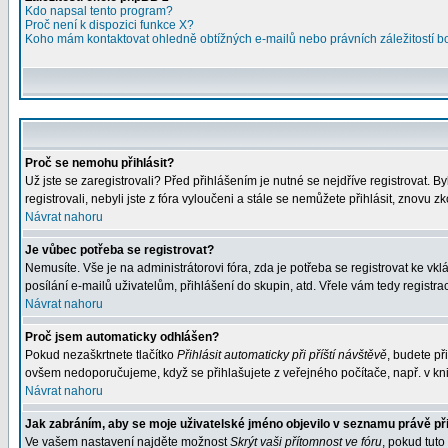
Kdo napsal tento program?
Proč není k dispozici funkce X?
Koho mám kontaktovat ohledně obtížných e-mailů nebo právních záležitostí 
Proč se nemohu přihlásit?
Už jste se zaregistrovali? Před přihlášením je nutné se nejdříve registrovat. 
registrovali, nebyli jste z fóra vyloučeni a stále se nemůžete přihlásit, znov
Návrat nahoru
Je vůbec potřeba se registrovat?
Nemusíte. Vše je na administrátorovi fóra, zda je potřeba se registrovat ke 
posílání e-mailů uživatelům, přihlášení do skupin, atd. Vřele vám tedy registra
Návrat nahoru
Proč jsem automaticky odhlášen?
Pokud nezaškrtnete tlačítko
Přihlásit automaticky při příští návštěvě
, budete př
ovšem nedoporučujeme, když se přihlašujete z veřejného počítače, např. v kni
Návrat nahoru
Jak zabráním, aby se moje uživatelské jméno objevilo v seznamu právě p
Ve vašem nastavení najděte možnost
Skrýt vaši přítomnost ve fóru
, pokud tut