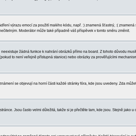
vyjádření výrazu emocí za použití malého kódu, např. :) znamená šťastný, :( zname
l nečitelným. Moderátor může také případně váš příspěvek v tomto směru změnit.
neexistuje žádná funkce k nahrání obrázků přímo na board. Z tohoto důvodu musíte
pokud to není veřejně přístupná stanice) nebo obrázky za prověřujícími mechanism
 Oznámení se objevují na horní části každé stránky fóra, kde jsou uvedeny. Zda může
ránce. Jsou často velmi důležitá, takže si je přečtěte tam, kde jsou. Stejně jako u 