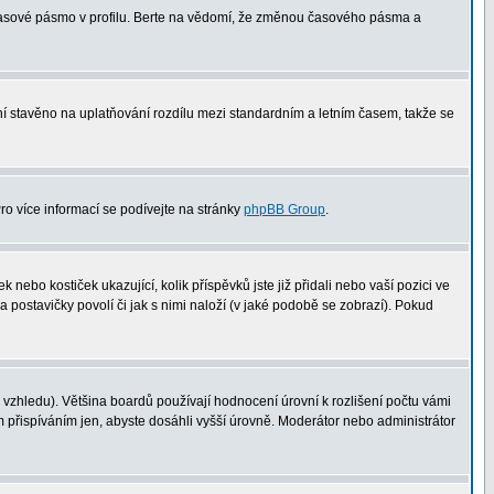
 časové pásmo v profilu. Berte na vědomí, že změnou časového pásma a
není stavěno na uplatňování rozdílu mezi standardním a letním časem, takže se
Pro více informací se podívejte na stránky
phpBB Group
.
nebo kostiček ukazující, kolik příspěvků jste již přidali nebo vaší pozici ve
a postavičky povolí či jak s nimi naloží (v jaké podobě se zobrazí). Pokud
vzhledu). Většina boardů používají hodnocení úrovní k rozlišení počtu vámi
m přispíváním jen, abyste dosáhli vyšší úrovně. Moderátor nebo administrátor