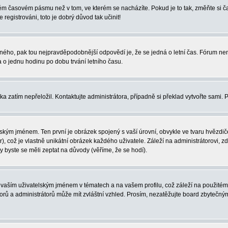
iném časovém pásmu než v tom, ve kterém se nacházíte. Pokud je to tak, změňte si
egistrováni, toto je dobrý důvod tak učinit!
právného, pak tou nejpravděpodobnější odpovědí je, že se jedná o letní čas. Fórum 
o jednu hodinu po dobu trvání letního času.
ka zatím nepřeložil. Kontaktujte administrátora, případně si překlad vytvořte sami. 
ským jménem. Ten první je obrázek spojený s vaší úrovní, obvykle ve tvaru hvězdiček 
, což je vlastně unikátní obrázek každého uživatele. Záleží na administrátorovi, zd
y byste se měli zeptat na důvody (věříme, že se hodí).
vaším uživatelským jménem v tématech a na vašem profilu, což záleží na použitém 
átorů a administrátorů může mít zvláštní vzhled. Prosím, nezatěžujte board zbytečný