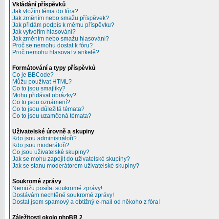
Vkládání příspěvků
Jak vložím téma do fóra?
Jak změním nebo smažu příspěvek?
Jak přidám podpis k mému příspěvku?
Jak vytvořím hlasování?
Jak změním nebo smažu hlasování?
Proč se nemohu dostat k fóru?
Proč nemohu hlasovat v anketě?
Formátování a typy příspěvků
Co je BBCode?
Můžu používat HTML?
Co to jsou smajlíky?
Mohu přidávat obrázky?
Co to jsou oznámení?
Co to jsou důležitá témata?
Co to jsou uzamčená témata?
Uživatelské úrovně a skupiny
Kdo jsou administrátoři?
Kdo jsou moderátoři?
Co jsou uživatelské skupiny?
Jak se mohu zapojit do uživatelské skupiny?
Jak se stanu moderátorem uživatelské skupiny?
Soukromé zprávy
Nemůžu posílat soukromé zprávy!
Dostávám nechtěné soukromé zprávy!
Dostal jsem spamový a obtížný e-mail od někoho z fóra!
Záležitosti okolo phpBB 2