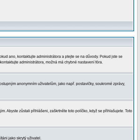
okud ano, kontaktujte administrátora a ptejte se na důvody. Pokud jste se
í, kontaktujte administrátora, možná má chybné nastavení fóra.
nedostupným anonymním uživatelům, jako např. postavičky, soukromé zprávy,
. Abyste zůstali přihlášeni, zaškrtněte toto políčko, když se přihlašujete. Toto
áni jako skrytý uživatel.