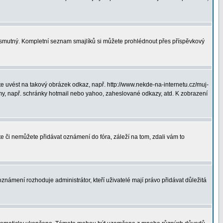
ná smutný. Kompletní seznam smajlíků si můžete prohlédnout přes příspěvkový
 uvést na takový obrázek odkaz, např. http://www.nekde-na-internetu.cz/muj-
y, např. schránky hotmail nebo yahoo, zaheslované odkazy, atd. K zobrazení
te či nemůžete přidávat oznámení do fóra, záleží na tom, zdali vám to
oznámení rozhoduje administrátor, kteří uživatelé mají právo přidávat důležitá