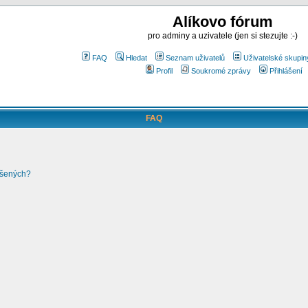
Alíkovo fórum
pro adminy a uzivatele (jen si stezujte :-)
FAQ
Hledat
Seznam uživatelů
Uživatelské skupin
Profil
Soukromé zprávy
Přihlášení
FAQ
ášených?