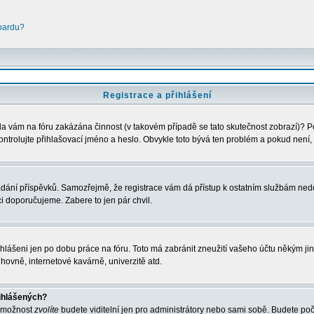
boardu?
Registrace a přihlášení
Byla vám na fóru zakázána činnost (v takovém případě se tato skutečnost zobrazí)? P
u zkontrolujte přihlašovací jméno a heslo. Obvykle toto bývá ten problém a pokud nen
vkládání příspěvků. Samozřejmě, že registrace vám dá přístup k ostatním službám 
ci doporučujeme. Zabere to jen pár chvil.
ihlášeni jen po dobu práce na fóru. Toto má zabránit zneužití vašeho účtu někým jiným
hovně, internetové kavárně, univerzitě atd.
řihlášených?
o možnost
zvolíte
budete viditelní jen pro administrátory nebo sami sobě. Budete počít