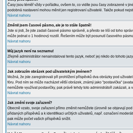
Časy jsou téměř vždy v pořádku, ovšem to, co vidíte jsou časy zobrazené v j
podobná nastavení mohou měnit jen registrovaní uživatelé. Takže pokud nejste r
Návrat nahoru
Změnil jsem časové pásmo, ale je to stále špatně!
Jste si jisti, že jste zadali časové pásmo správně, a přesto se liší od toho s
může jednat o 1 hodinový rozdíl. Řešením může být posunutí časového pásma 
Návrat nahoru
Můj jazyk není na seznamu!
Zřejmě administrátor nenainstaloval tento jazyk, neboť jej nikdo do tohoto jazy
Návrat nahoru
Jak zobrazím obrázek pod uživatelským jménem?
Možná, že jste zaregistrovali při prohlížení příspěvků dva obrázky pod uživatel
fóru. Pod ním se může nacházet větší obrázek, známý jako "postavička" (avatar)
nemůžete využívat postavičky, pak právě tehdy toto administrátoři zakázali, a v
Návrat nahoru
Jak změní svoje zařazení?
Obecně vzato, svoje zařazení přímo změnit nemůžete (úrovně se objevují pod 
přidaných příspěvků a k identifikaci určitých uživatelů, např. označení moder
pak může počet vašich příspěvků snížit.
Návrat nahoru