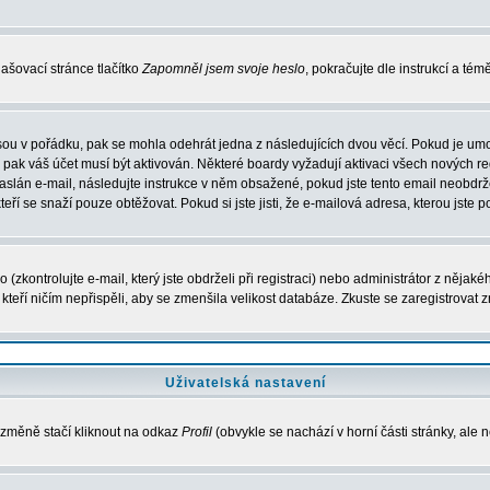
ašovací stránce tlačítko
Zapomněl jsem svoje heslo
, pokračujte dle instrukcí a té
sou v pořádku, pak se mohla odehrát jedna z následujících dvou věcí. Pokud je umo
, pak váš účet musí být aktivován. Některé boardy vyžadují aktivaci všech nových r
yl zaslán e-mail, následujte instrukce v něm obsažené, pokud jste tento email neobd
teří se snaží pouze obtěžovat. Pokud si jste jisti, že e-mailová adresa, kterou jste p
zkontrolujte e-mail, který jste obdrželi při registraci) nebo administrátor z nějak
, kteří ničím nepřispěli, aby se zmenšila velikost databáze. Zkuste se zaregistrovat 
Uživatelská nastavení
 změně stačí kliknout na odkaz
Profil
(obvykle se nachází v horní části stránky, ale 