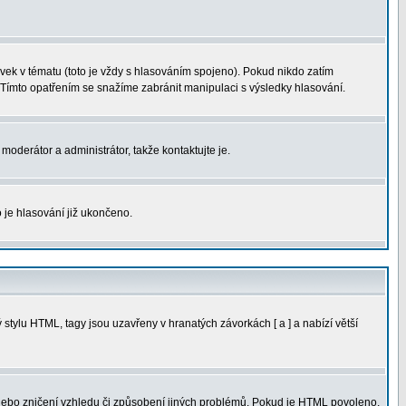
ek v tématu (toto je vždy s hlasováním spojeno). Pokud nikdo zatím
 Tímto opatřením se snažíme zabránit manipulaci s výsledky hlasování.
moderátor a administrátor, takže kontaktujte je.
 je hlasování již ukončeno.
tylu HTML, tagy jsou uzavřeny v hranatých závorkách [ a ] a nabízí větší
 nebo zničení vzhledu či způsobení jiných problémů. Pokud je HTML povoleno,