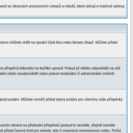
avit se otravných anonymních vzkazů a robotů, které sbírají e-mailové adresy.
voleno můžete vidět na spodní části fóra nebo tématu (Např.
Můžete přidat
 přispění) kliknutím na tlačítko
upravit
. Pokud již někdo odpověděl na váš
d zatím nikdo neodpověděl nebo pokud moderátor či administrátor změnili
ipojit podpis
. Můžete rovněž přidat stejný podpis pro všechny vaše příspěvky
avním oknem na přidávání příspěvků (pokud to nevidíte, zřejmě nemáte
aké přidat časový limit pro anketu, kde 0 znamená neomezenou volbu. Počet