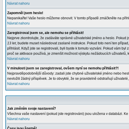
Návrat nahoru
Zapomněl jsem heslo!
Nepanikařte! Vaše heslo můžeme obnovit. V tomto případě zmáčkněte na přihl
Návrat nahoru
Zaregistroval jsem se, ale nemohu se přihlásit!
Nejprve zkontrolujte, že zadáváte správné uživatelské jméno a heslo. Pokud j
13 let
, budete muset následovat zaslané instrukce. Pokud toto není ten případ
přihlásit. Když jste se registrovali, byli byste k tomuto vyzváni. Pokud vám b
proč se aktivace používá, je zmenšit možnost výskytu
nežádoucích
uživatelů, k
Návrat nahoru
V minulosti jsem se zaregistroval, ovšem nyní se nemohu přihlásit?!
Nejpravděpodobnější důvody: zadali jste chybné uživatelské jméno nebo heslo (
nevložili žádný příspěvek. Je to obvyklé, že se pravidelně odstraňují uživatelé
Návrat nahoru
Jak změním svoje nastavení?
Všechna vaše nastavení (pokud jste registrováni) jsou uložena v databázi. Ke
Návrat nahoru
Časy jsou špatně!