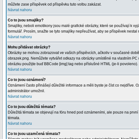
můžete zase příspěvek od příspěvku tuto volbu zakázat.
Návrat nahoru
Co to jsou smajlíky?
Smajlíky, neboli emotikony jsou malé grafické obrázky, které se používají k 
formulář. Prosím, snažte se tyto smajlíky nepřeužívat, aby se příspěvek nesta
Návrat nahoru
Mohu přidávat obrázky?
Obrázky se mohou zobrazovat ve vašich příspěvcích, ačkoliv v současné době 
obrazek.png. Nemůžete vytvářet odkazy na obrázky umístěné na vlastním PC (
obrázku použijte buď BBCode [img] tag nebo příslušné HTML (je-li povoleno).
Návrat nahoru
Co to jsou oznámení?
Oznámení často přinášejí důležité informace a měli byste je číst co nejdříve.
administrátor umožnil.
Návrat nahoru
Co to jsou důležitá témata?
Důležitá témata se objevují na fóru hned pod oznámeními, ale pouze na první st
témata.
Návrat nahoru
Co to jsou uzamčená témata?