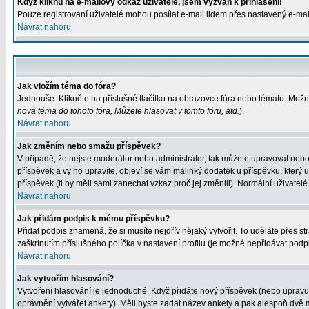
Když kliknu na e-mailový odkaz uživatele, jsem vyzván k přihlášení!
Pouze registrovaní uživatelé mohou posílat e-mail lidem přes nastavený e-mail
Návrat nahoru
Jak vložím téma do fóra?
Jednouše. Klikněte na příslušné tlačítko na obrazovce fóra nebo tématu. Možn
nová téma do tohoto fóra, Můžete hlasovat v tomto fóru, atd.
).
Návrat nahoru
Jak změním nebo smažu příspěvek?
V případě, že nejste moderátor nebo administrátor, tak můžete upravovat nebo
příspěvek a vy ho upravíte, objeví se vám malinký dodatek u příspěvku, který 
příspěvek (ti by měli sami zanechat vzkaz proč jej změnili). Normální uživat
Návrat nahoru
Jak přidám podpis k mému příspěvku?
Přidat podpis znamená, že si musíte nejdřív nějaký vytvořit. To uděláte přes s
zaškrtnutím příslušného políčka v nastavení profilu (je možné nepřidávat pod
Návrat nahoru
Jak vytvořím hlasování?
Vytvoření hlasování je jednoduché. Když přidáte nový příspěvek (nebo upravuje
oprávnění vytvářet ankety). Měli byste zadat název ankety a pak alespoň dvě