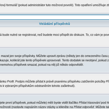
ový formulář (pokud administrátor tuto možnost povolil). Toto opatření umožňuje zb
Vkládání příspěvků
á bude nutné se registrovat, než budete moci přispět do diskuze. To, co vám je po
 mazat jen svoje příspěvky. Můžete upravit zprávu (někdy jen do omezeného času po
ukazuje, kolikrát jste tento příspěvek upravovali. Tento dodatek se neobjeví, poku
elé nemohou příspěvek smazat, pokud na něj již někdo odpověděl.
tránku
Profil
. Podpis můžete přidat k právě psanému příspěvku zatržením položky
Př
pis k vybraným příspěvkům odstraněním tohoto zaškrtnutí).
te první příspěvek, pokud můžete) měli byste vidět tlačítko
Přidat hlasování
pod hl
 možnosti (nastavte napsáním název otázky a klikněte na
Přidat odpověď
. Můžete t