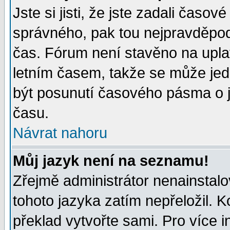
Jste si jisti, že jste zadali časo
správného, pak tou nejpravděpodo
čas. Fórum není stavěno na upla
letním časem, takže se může jed
být posunutí časového pásma o j
času.
Návrat nahoru
Můj jazyk není na seznamu!
Zřejmě administrátor nenainstalov
tohoto jazyka zatím nepřeložil. K
překlad vytvořte sami. Pro více 