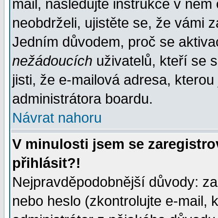
mail, následujte instrukce v něm
neobdrželi, ujistěte se, že vámi 
Jedním důvodem, proč se aktiva
nežádoucích
uživatelů, kteří se 
jisti, že e-mailová adresa, kterou 
administrátora boardu.
Návrat nahoru
V minulosti jsem se zaregistr
přihlásit?!
Nejpravděpodobnější důvody: zad
nebo heslo (zkontrolujte e-mail, k