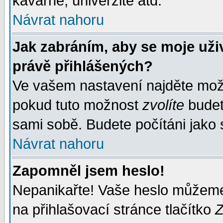
kavárně, univerzitě atd.
Návrat nahoru
Jak zabráním, aby se moje uži
právě přihlášených?
Ve vašem nastavení najděte mo
pokud tuto možnost
zvolíte
budete
sami sobě. Budete počítáni jako s
Návrat nahoru
Zapomněl jsem heslo!
Nepanikařte! Vaše heslo můžeme
na přihlašovací stránce tlačítko
Z