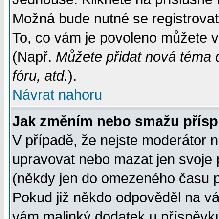
Možná bude nutné se registrovat
To, co vám je povoleno můžete vi
(Např.
Můžete přidat nová téma d
fóru, atd.
).
Návrat nahoru
Jak změním nebo smažu přís
V případě, že nejste moderátor n
upravovat nebo mazat jen svoje 
(někdy jen do omezeného času po
Pokud již někdo odpověděl na váš
vám malinký dodatek u příspěvku, 