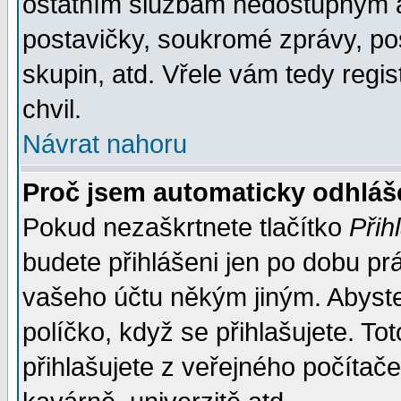
ostatním službám nedostupným a
postavičky, soukromé zprávy, pos
skupin, atd. Vřele vám tedy regi
chvil.
Návrat nahoru
Proč jsem automaticky odhlá
Pokud nezaškrtnete tlačítko
Přih
budete přihlášeni jen po dobu prá
vašeho účtu někým jiným. Abyste z
políčko, když se přihlašujete. 
přihlašujete z veřejného počítače