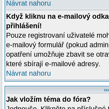
Návrat nahoru
Když kliknu na e-mailový odka
přihlášení!
Pouze registrovaní uživatelé moh
e-mailový formulář (pokud adminis
opatření umožňuje zbavit se otr
které sbírají e-mailové adresy.
Návrat nahoru
Vkl
Jak vložím téma do fóra?
Jednouše. Klikněte na příslušné 