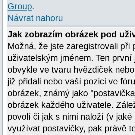
Group
.
Návrat nahoru
Jak zobrazím obrázek pod už
Možná, že jste zaregistrovali př
uživatelským jménem. Ten první j
obvykle ve tvaru hvězdiček nebo k
již přidali nebo vaší pozici ve f
obrázek, známý jako "postavička" 
obrázek každého uživatele. Zálež
povolí či jak s nimi naloží (v j
využívat postavičky, pak právě te