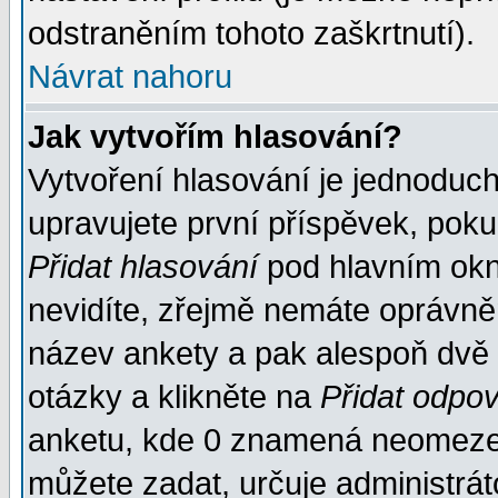
odstraněním tohoto zaškrtnutí).
Návrat nahoru
Jak vytvořím hlasování?
Vytvoření hlasování je jednoduc
upravujete první příspěvek, pokud
Přidat hlasování
pod hlavním okn
nevidíte, zřejmě nemáte oprávněn
název ankety a pak alespoň dvě
otázky a klikněte na
Přidat odpo
anketu, kde 0 znamená neomezen
můžete zadat, určuje administrát