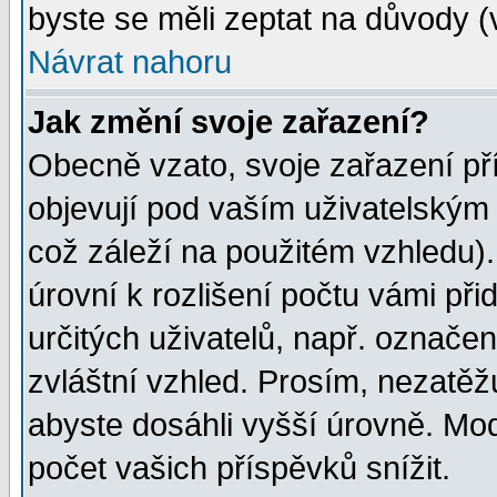
byste se měli zeptat na důvody (
Návrat nahoru
Jak změní svoje zařazení?
Obecně vzato, svoje zařazení p
objevují pod vaším uživatelským
což záleží na použitém vzhledu)
úrovní k rozlišení počtu vámi při
určitých uživatelů, např. označe
zvláštní vzhled. Prosím, nezatěž
abyste dosáhli vyšší úrovně. Mo
počet vašich příspěvků snížit.