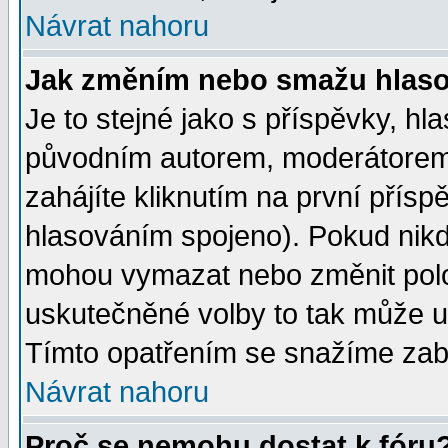
Návrat nahoru
Jak změním nebo smažu hlas
Je to stejné jako s příspěvky, 
původním autorem, moderátorem
zahájíte kliknutím na první přísp
hlasováním spojeno). Pokud nikd
mohou vymazat nebo změnit polož
uskutečněné volby to tak může uč
Tímto opatřením se snažíme zabr
Návrat nahoru
Proč se nemohu dostat k fóru