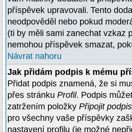
příspěvek upravovali. Tento doda
neodpověděl nebo pokud moderáto
(ti by měli sami zanechat vzkaz p
nemohou příspěvek smazat, poku
Návrat nahoru
Jak přidám podpis k mému př
Přidat podpis znamená, že si musí
přes stránku
Profil
. Podpis může
zatržením položky
Připojit podpis
pro všechny vaše příspěvky zašk
nastavení profilu (je možné nep