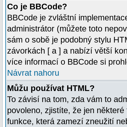
Co je BBCode?
BBCode je zvláštní implementac
administrátor (můžete toto nepov
sám o sobě je podobný stylu HTM
závorkách [ a ] a nabízí větší kon
více informací o BBCode si proh
Návrat nahoru
Můžu používat HTML?
To závisí na tom, zda vám to adm
povoleno, zjistíte, že jen některé
funkce, která zamezí zneužití ne