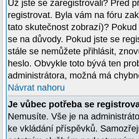
Už jste se zaregistrovali? Před p
registrovat. Byla vám na fóru za
tato skutečnost zobrazí)? Pokud a
se na důvody. Pokud jste se regist
stále se nemůžete přihlásit, znov
heslo. Obvykle toto bývá ten pro
administrátora, možná má chybné
Návrat nahoru
Je vůbec potřeba se registrov
Nemusíte. Vše je na administrátor
ke vkládání příspěvků. Samozřej