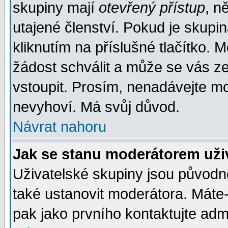
skupiny mají
otevřený přístup
, n
utajené členství. Pokud je skupi
kliknutím na příslušné tlačítko. 
žádost schválit a může se vás z
vstoupit. Prosím, nenadávejte mo
nevyhoví. Má svůj důvod.
Návrat nahoru
Jak se stanu moderátorem uži
Uživatelské skupiny jsou původ
také ustanovit moderátora. Máte-l
pak jako prvního kontaktujte ad