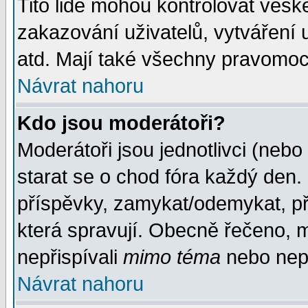
Tito lidé mohou kontrolovat veš
zakazování uživatelů, vytváření
atd. Mají také všechny pravomoc
Návrat nahoru
Kdo jsou moderátoři?
Moderátoři jsou jednotlivci (nebo 
starat se o chod fóra každý den
příspěvky, zamykat/odemykat, př
která spravují. Obecně řečeno, m
nepřispívali
mimo téma
nebo nepř
Návrat nahoru