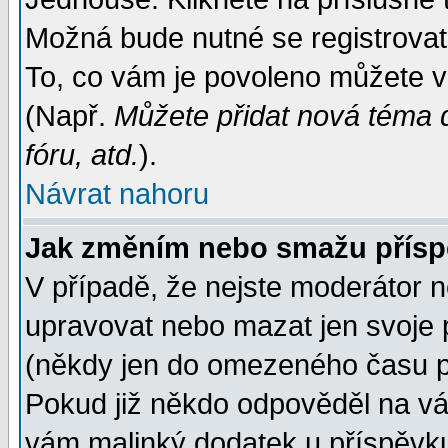
Možná bude nutné se registrovat
To, co vám je povoleno můžete vi
(Např.
Můžete přidat nová téma d
fóru, atd.
).
Návrat nahoru
Jak změním nebo smažu přís
V případě, že nejste moderátor n
upravovat nebo mazat jen svoje 
(někdy jen do omezeného času po
Pokud již někdo odpověděl na váš
vám malinký dodatek u příspěvku, 