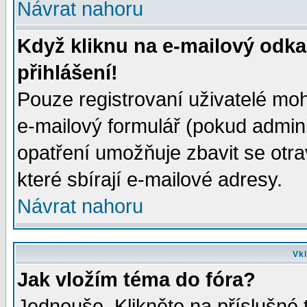
Návrat nahoru
Když kliknu na e-mailový odka
přihlášení!
Pouze registrovaní uživatelé moh
e-mailový formulář (pokud adminis
opatření umožňuje zbavit se otr
které sbírají e-mailové adresy.
Návrat nahoru
Vkl
Jak vložím téma do fóra?
Jednouše. Klikněte na příslušné 