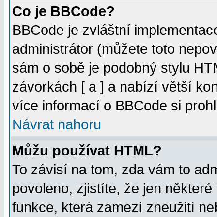
Co je BBCode?
BBCode je zvláštní implementac
administrátor (můžete toto nepov
sám o sobě je podobný stylu HTM
závorkách [ a ] a nabízí větší kon
více informací o BBCode si proh
Návrat nahoru
Můžu používat HTML?
To závisí na tom, zda vám to adm
povoleno, zjistíte, že jen některé
funkce, která zamezí zneužití ne