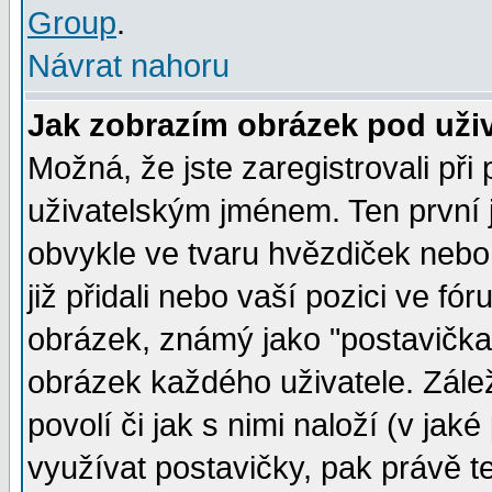
Group
.
Návrat nahoru
Jak zobrazím obrázek pod už
Možná, že jste zaregistrovali př
uživatelským jménem. Ten první j
obvykle ve tvaru hvězdiček nebo k
již přidali nebo vaší pozici ve f
obrázek, známý jako "postavička" 
obrázek každého uživatele. Zálež
povolí či jak s nimi naloží (v j
využívat postavičky, pak právě te