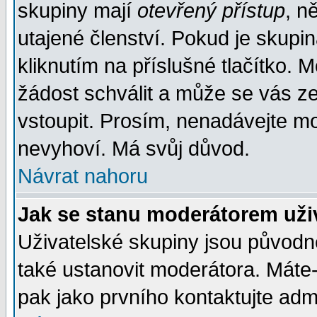
skupiny mají
otevřený přístup
, n
utajené členství. Pokud je skupi
kliknutím na příslušné tlačítko. 
žádost schválit a může se vás z
vstoupit. Prosím, nenadávejte mo
nevyhoví. Má svůj důvod.
Návrat nahoru
Jak se stanu moderátorem uži
Uživatelské skupiny jsou původ
také ustanovit moderátora. Máte-l
pak jako prvního kontaktujte ad