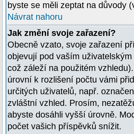
byste se měli zeptat na důvody (
Návrat nahoru
Jak změní svoje zařazení?
Obecně vzato, svoje zařazení p
objevují pod vaším uživatelským
což záleží na použitém vzhledu)
úrovní k rozlišení počtu vámi při
určitých uživatelů, např. označe
zvláštní vzhled. Prosím, nezatěž
abyste dosáhli vyšší úrovně. Mo
počet vašich příspěvků snížit.