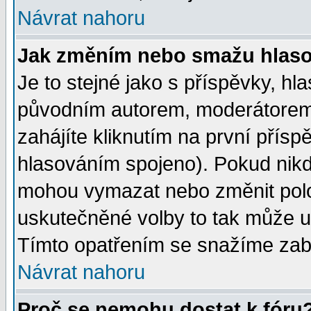
Návrat nahoru
Jak změním nebo smažu hlas
Je to stejné jako s příspěvky, 
původním autorem, moderátorem
zahájíte kliknutím na první přísp
hlasováním spojeno). Pokud nikd
mohou vymazat nebo změnit polož
uskutečněné volby to tak může uč
Tímto opatřením se snažíme zabr
Návrat nahoru
Proč se nemohu dostat k fóru