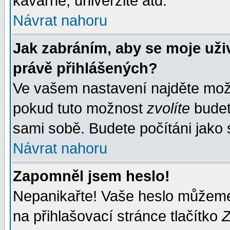
kavárně, univerzitě atd.
Návrat nahoru
Jak zabráním, aby se moje uži
právě přihlášených?
Ve vašem nastavení najděte mo
pokud tuto možnost
zvolíte
budete
sami sobě. Budete počítáni jako s
Návrat nahoru
Zapomněl jsem heslo!
Nepanikařte! Vaše heslo můžeme
na přihlašovací stránce tlačítko
Z