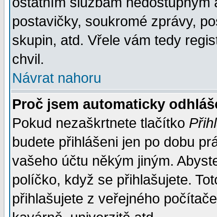
ostatním službám nedostupným a
postavičky, soukromé zprávy, pos
skupin, atd. Vřele vám tedy regi
chvil.
Návrat nahoru
Proč jsem automaticky odhlá
Pokud nezaškrtnete tlačítko
Přih
budete přihlášeni jen po dobu prá
vašeho účtu někým jiným. Abyste z
políčko, když se přihlašujete. 
přihlašujete z veřejného počítače