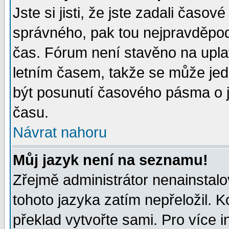
Jste si jisti, že jste zadali časo
správného, pak tou nejpravděpodo
čas. Fórum není stavěno na upla
letním časem, takže se může jed
být posunutí časového pásma o j
času.
Návrat nahoru
Můj jazyk není na seznamu!
Zřejmě administrátor nenainstalov
tohoto jazyka zatím nepřeložil. K
překlad vytvořte sami. Pro více 