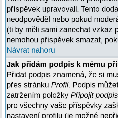
příspěvek upravovali. Tento doda
neodpověděl nebo pokud moderáto
(ti by měli sami zanechat vzkaz p
nemohou příspěvek smazat, poku
Návrat nahoru
Jak přidám podpis k mému př
Přidat podpis znamená, že si musí
přes stránku
Profil
. Podpis může
zatržením položky
Připojit podpis
pro všechny vaše příspěvky zašk
nastavení profilu (je možné nep