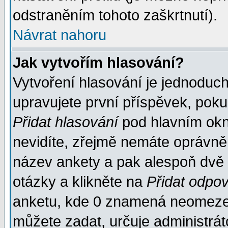
odstraněním tohoto zaškrtnutí).
Návrat nahoru
Jak vytvořím hlasování?
Vytvoření hlasování je jednoduc
upravujete první příspěvek, pokud
Přidat hlasování
pod hlavním okn
nevidíte, zřejmě nemáte oprávněn
název ankety a pak alespoň dvě
otázky a klikněte na
Přidat odpo
anketu, kde 0 znamená neomezen
můžete zadat, určuje administrát