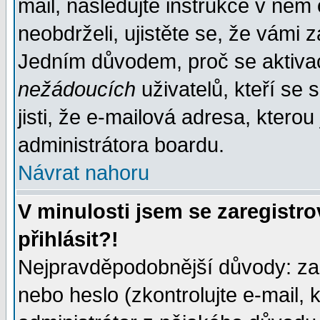
mail, následujte instrukce v něm
neobdrželi, ujistěte se, že vámi 
Jedním důvodem, proč se aktiva
nežádoucích
uživatelů, kteří se 
jisti, že e-mailová adresa, kterou 
administrátora boardu.
Návrat nahoru
V minulosti jsem se zaregistr
přihlásit?!
Nejpravděpodobnější důvody: zad
nebo heslo (zkontrolujte e-mail, k