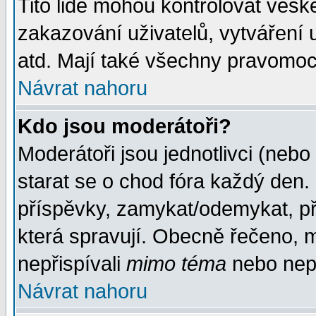
Tito lidé mohou kontrolovat veš
zakazování uživatelů, vytváření
atd. Mají také všechny pravomoc
Návrat nahoru
Kdo jsou moderátoři?
Moderátoři jsou jednotlivci (nebo 
starat se o chod fóra každý den
příspěvky, zamykat/odemykat, př
která spravují. Obecně řečeno, m
nepřispívali
mimo téma
nebo nepř
Návrat nahoru