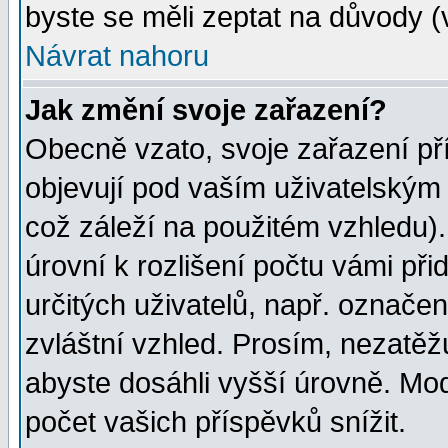
byste se měli zeptat na důvody (
Návrat nahoru
Jak změní svoje zařazení?
Obecně vzato, svoje zařazení p
objevují pod vaším uživatelským
což záleží na použitém vzhledu)
úrovní k rozlišení počtu vámi při
určitých uživatelů, např. označe
zvláštní vzhled. Prosím, nezatěž
abyste dosáhli vyšší úrovně. Mo
počet vašich příspěvků snížit.