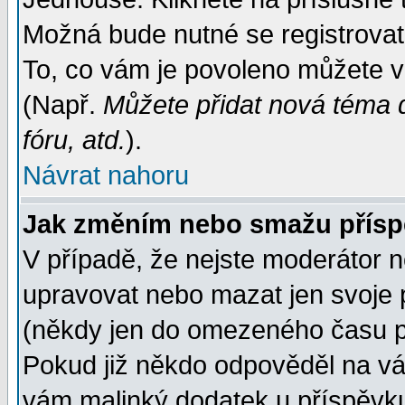
Možná bude nutné se registrovat
To, co vám je povoleno můžete vi
(Např.
Můžete přidat nová téma d
fóru, atd.
).
Návrat nahoru
Jak změním nebo smažu přís
V případě, že nejste moderátor n
upravovat nebo mazat jen svoje 
(někdy jen do omezeného času po
Pokud již někdo odpověděl na váš
vám malinký dodatek u příspěvku, 