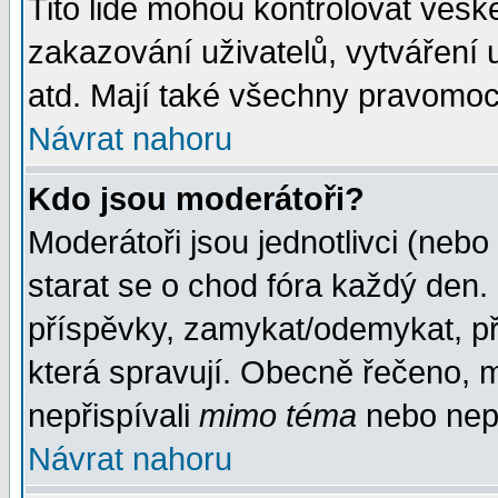
Tito lidé mohou kontrolovat veš
zakazování uživatelů, vytváření
atd. Mají také všechny pravomoc
Návrat nahoru
Kdo jsou moderátoři?
Moderátoři jsou jednotlivci (nebo 
starat se o chod fóra každý den
příspěvky, zamykat/odemykat, př
která spravují. Obecně řečeno, m
nepřispívali
mimo téma
nebo nepř
Návrat nahoru