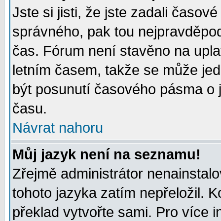
Jste si jisti, že jste zadali časo
správného, pak tou nejpravděpodo
čas. Fórum není stavěno na upla
letním časem, takže se může jed
být posunutí časového pásma o j
času.
Návrat nahoru
Můj jazyk není na seznamu!
Zřejmě administrátor nenainstalov
tohoto jazyka zatím nepřeložil. K
překlad vytvořte sami. Pro více 