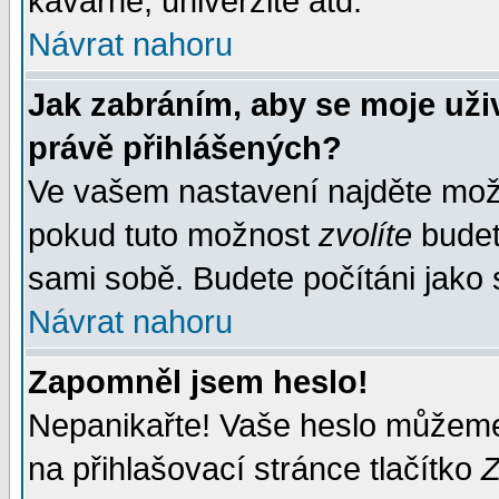
kavárně, univerzitě atd.
Návrat nahoru
Jak zabráním, aby se moje uži
právě přihlášených?
Ve vašem nastavení najděte mo
pokud tuto možnost
zvolíte
budete
sami sobě. Budete počítáni jako s
Návrat nahoru
Zapomněl jsem heslo!
Nepanikařte! Vaše heslo můžeme
na přihlašovací stránce tlačítko
Z