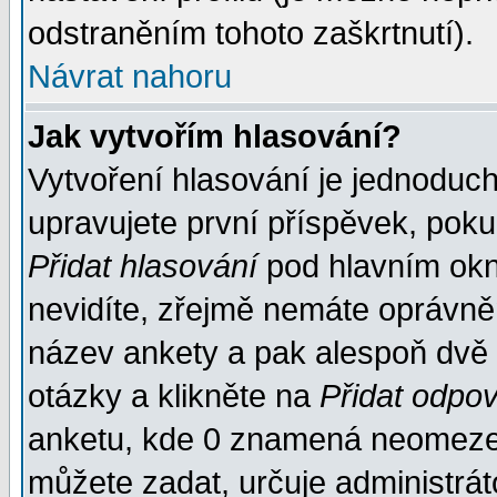
odstraněním tohoto zaškrtnutí).
Návrat nahoru
Jak vytvořím hlasování?
Vytvoření hlasování je jednoduc
upravujete první příspěvek, pokud
Přidat hlasování
pod hlavním okn
nevidíte, zřejmě nemáte oprávněn
název ankety a pak alespoň dvě
otázky a klikněte na
Přidat odpo
anketu, kde 0 znamená neomezen
můžete zadat, určuje administrát