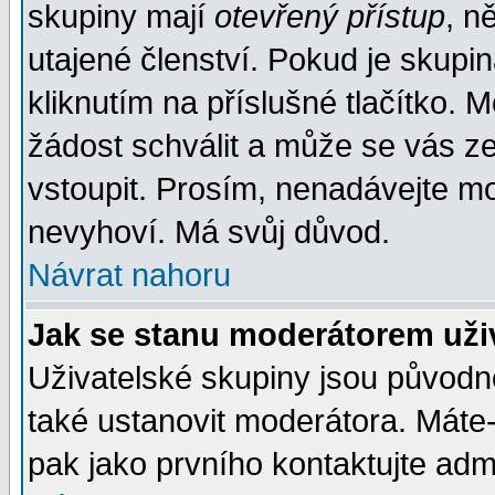
skupiny mají
otevřený přístup
, n
utajené členství. Pokud je skupi
kliknutím na příslušné tlačítko. 
žádost schválit a může se vás z
vstoupit. Prosím, nenadávejte mo
nevyhoví. Má svůj důvod.
Návrat nahoru
Jak se stanu moderátorem uži
Uživatelské skupiny jsou původ
také ustanovit moderátora. Máte-l
pak jako prvního kontaktujte ad