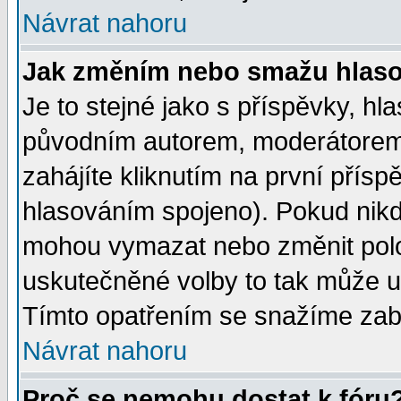
Návrat nahoru
Jak změním nebo smažu hlas
Je to stejné jako s příspěvky, 
původním autorem, moderátorem
zahájíte kliknutím na první přísp
hlasováním spojeno). Pokud nikd
mohou vymazat nebo změnit polož
uskutečněné volby to tak může uč
Tímto opatřením se snažíme zabr
Návrat nahoru
Proč se nemohu dostat k fóru