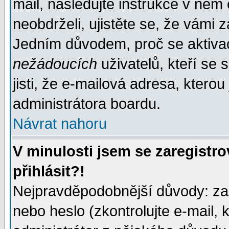
mail, následujte instrukce v něm
neobdrželi, ujistěte se, že vámi 
Jedním důvodem, proč se aktiva
nežádoucích
uživatelů, kteří se 
jisti, že e-mailová adresa, kterou 
administrátora boardu.
Návrat nahoru
V minulosti jsem se zaregistr
přihlásit?!
Nejpravděpodobnější důvody: zad
nebo heslo (zkontrolujte e-mail, k