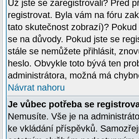
Už jste se zaregistrovali? Před p
registrovat. Byla vám na fóru za
tato skutečnost zobrazí)? Pokud a
se na důvody. Pokud jste se regist
stále se nemůžete přihlásit, znov
heslo. Obvykle toto bývá ten pro
administrátora, možná má chybné
Návrat nahoru
Je vůbec potřeba se registrov
Nemusíte. Vše je na administrátor
ke vkládání příspěvků. Samozřej