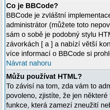
Co je BBCode?
BBCode je zvláštní implementac
administrátor (můžete toto nepov
sám o sobě je podobný stylu HTM
závorkách [ a ] a nabízí větší kon
více informací o BBCode si proh
Návrat nahoru
Můžu používat HTML?
To závisí na tom, zda vám to adm
povoleno, zjistíte, že jen některé
funkce, která zamezí zneužití ne