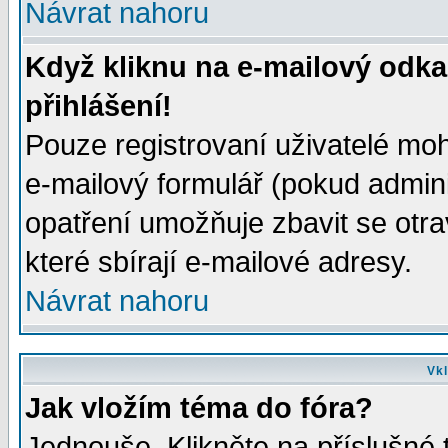
Návrat nahoru
Když kliknu na e-mailový odka
přihlášení!
Pouze registrovaní uživatelé moh
e-mailový formulář (pokud adminis
opatření umožňuje zbavit se otr
které sbírají e-mailové adresy.
Návrat nahoru
Vkl
Jak vložím téma do fóra?
Jednouše. Klikněte na příslušné 