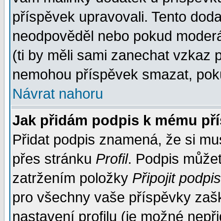
příspěvek upravovali. Tento doda
neodpověděl nebo pokud moderáto
(ti by měli sami zanechat vzkaz p
nemohou příspěvek smazat, poku
Návrat nahoru
Jak přidám podpis k mému př
Přidat podpis znamená, že si musí
přes stránku
Profil
. Podpis může
zatržením položky
Připojit podpis
pro všechny vaše příspěvky zašk
nastavení profilu (je možné nep