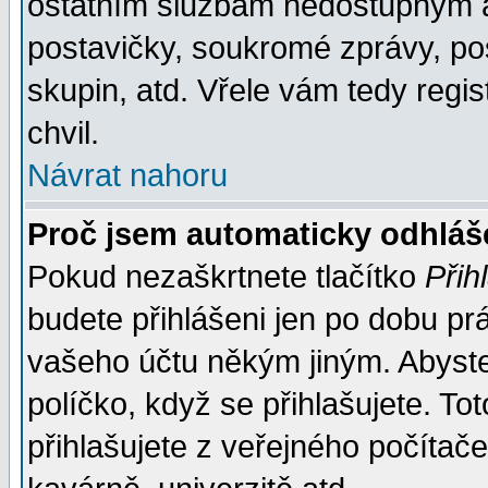
ostatním službám nedostupným a
postavičky, soukromé zprávy, pos
skupin, atd. Vřele vám tedy regi
chvil.
Návrat nahoru
Proč jsem automaticky odhlá
Pokud nezaškrtnete tlačítko
Přih
budete přihlášeni jen po dobu prá
vašeho účtu někým jiným. Abyste z
políčko, když se přihlašujete. 
přihlašujete z veřejného počítače