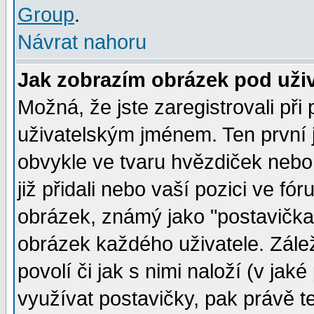
Group
.
Návrat nahoru
Jak zobrazím obrázek pod už
Možná, že jste zaregistrovali př
uživatelským jménem. Ten první j
obvykle ve tvaru hvězdiček nebo k
již přidali nebo vaší pozici ve f
obrázek, známý jako "postavička" 
obrázek každého uživatele. Zálež
povolí či jak s nimi naloží (v j
využívat postavičky, pak právě te