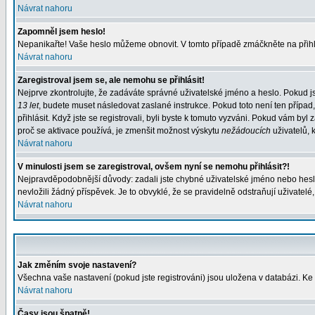
Návrat nahoru
Zapomněl jsem heslo!
Nepanikařte! Vaše heslo můžeme obnovit. V tomto případě zmáčkněte na přihl
Návrat nahoru
Zaregistroval jsem se, ale nemohu se přihlásit!
Nejprve zkontrolujte, že zadáváte správné uživatelské jméno a heslo. Pokud j
13 let
, budete muset následovat zaslané instrukce. Pokud toto není ten případ
přihlásit. Když jste se registrovali, byli byste k tomuto vyzváni. Pokud vám b
proč se aktivace používá, je zmenšit možnost výskytu
nežádoucích
uživatelů, k
Návrat nahoru
V minulosti jsem se zaregistroval, ovšem nyní se nemohu přihlásit?!
Nejpravděpodobnější důvody: zadali jste chybné uživatelské jméno nebo heslo (
nevložili žádný příspěvek. Je to obvyklé, že se pravidelně odstraňují uživatelé
Návrat nahoru
Jak změním svoje nastavení?
Všechna vaše nastavení (pokud jste registrováni) jsou uložena v databázi. Ke
Návrat nahoru
Časy jsou špatně!