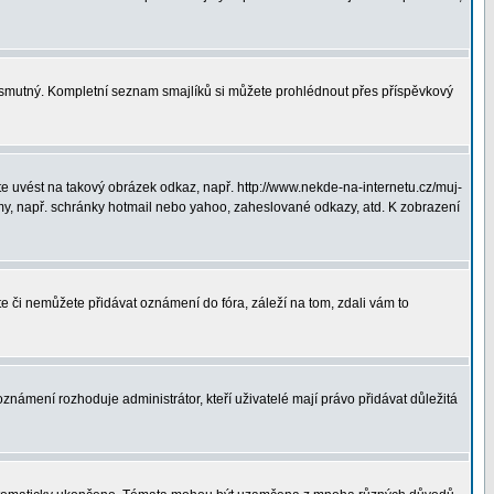
ná smutný. Kompletní seznam smajlíků si můžete prohlédnout přes příspěvkový
 uvést na takový obrázek odkaz, např. http://www.nekde-na-internetu.cz/muj-
y, např. schránky hotmail nebo yahoo, zaheslované odkazy, atd. K zobrazení
te či nemůžete přidávat oznámení do fóra, záleží na tom, zdali vám to
oznámení rozhoduje administrátor, kteří uživatelé mají právo přidávat důležitá