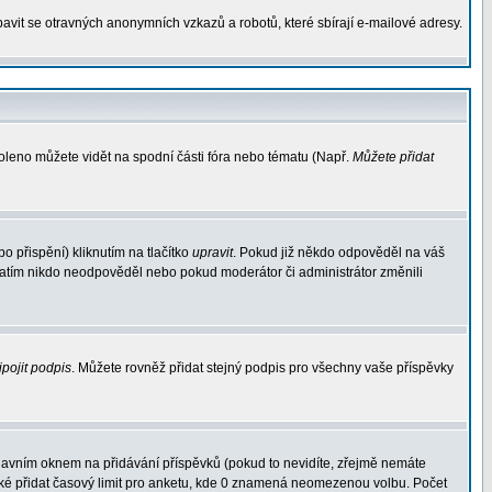
avit se otravných anonymních vzkazů a robotů, které sbírají e-mailové adresy.
voleno můžete vidět na spodní části fóra nebo tématu (Např.
Můžete přidat
 přispění) kliknutím na tlačítko
upravit
. Pokud již někdo odpověděl na váš
d zatím nikdo neodpověděl nebo pokud moderátor či administrátor změnili
ipojit podpis
. Můžete rovněž přidat stejný podpis pro všechny vaše příspěvky
avním oknem na přidávání příspěvků (pokud to nevidíte, zřejmě nemáte
aké přidat časový limit pro anketu, kde 0 znamená neomezenou volbu. Počet