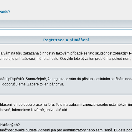
boardu?
Registrace a přihlášení
Byla vám na fóru zakázána činnost (v takovém případě se tato skutečnost zobrazí)? P
u zkontrolujte přihlašovací jméno a heslo. Obvykle toto bývá ten problém a pokud nen
vkládání příspěvků. Samozřejmě, že registrace vám dá přístup k ostatním službám 
ci doporučujeme. Zabere to jen pár chvil.
ihlášeni jen po dobu práce na fóru. Toto má zabránit zneužití vašeho účtu někým jiným
hovně, internetové kavárně, univerzitě atd.
řihlášených?
o možnost
zvolíte
budete viditelní jen pro administrátory nebo sami sobě. Budete počít