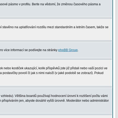
 časové pásmo v profilu. Berte na vědomí, že změnou časového pásma a
není stavěno na uplatňování rozdílu mezi standardním a letním časem, takže se
Pro více informací se podívejte na stránky
phpBB Group
.
nebo kostiček ukazující, kolik příspěvků jste již přidali nebo vaší pozici ve
a postavičky povolí či jak s nimi naloží (v jaké podobě se zobrazí). Pokud
vzhledu). Většina boardů používají hodnocení úrovní k rozlišení počtu vámi
m přispíváním jen, abyste dosáhli vyšší úrovně. Moderátor nebo administrátor