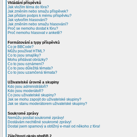
Vkládání příspěvků
Jak vložím téma do fóra?
Jak změním nebo smažu příspěvek?
Jak přidám podpis k mému příspěvku?
Jak vytvořím hlasování?
Jak změním nebo smažu hlasování?
Proč se nemohu dostat k fóru?
Proč nemohu hlasovat v anketě?
Formátování a typy příspěvků
Co je BBCode?
Můžu používat HTML?
Co to jsou smajlíky?
Mohu přidávat obrázky?
Co to jsou oznámení?
Co to jsou důležitá témata?
Co to jsou uzamčená témata?
Uživatelské úrovně a skupiny
Kdo jsou administrátoři?
Kdo jsou moderátoři?
Co jsou uživatelské skupiny?
Jak se mohu zapojit do uživatelské skupiny?
Jak se stanu moderátorem uživatelské skupiny?
Soukromé zprávy
Nemůžu posílat soukromé zprávy!
Dostávám nechtěné soukromé zprávy!
Dostal jsem spamový a obtížný e-mail od někoho z fóra!
Záležitosti okolo phpBB 2