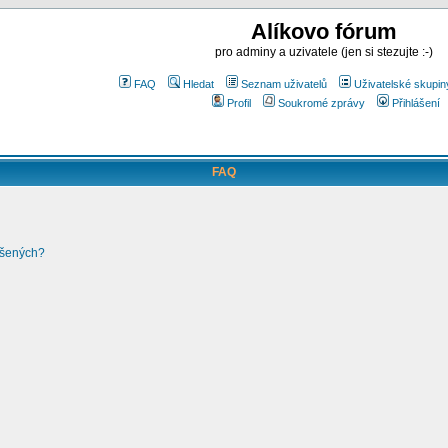
Alíkovo fórum
pro adminy a uzivatele (jen si stezujte :-)
FAQ
Hledat
Seznam uživatelů
Uživatelské skupin
Profil
Soukromé zprávy
Přihlášení
FAQ
ášených?