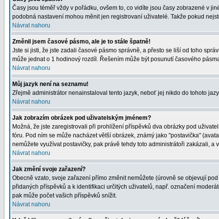
Časy jsou téměř vždy v pořádku, ovšem to, co vidíte jsou časy zobrazené v j
podobná nastavení mohou měnit jen registrovaní uživatelé. Takže pokud nejste r
Návrat nahoru
Změnil jsem časové pásmo, ale je to stále špatně!
Jste si jisti, že jste zadali časové pásmo správně, a přesto se liší od toho s
může jednat o 1 hodinový rozdíl. Řešením může být posunutí časového pásma 
Návrat nahoru
Můj jazyk není na seznamu!
Zřejmě administrátor nenainstaloval tento jazyk, neboť jej nikdo do tohoto jazy
Návrat nahoru
Jak zobrazím obrázek pod uživatelským jménem?
Možná, že jste zaregistrovali při prohlížení příspěvků dva obrázky pod uživatel
fóru. Pod ním se může nacházet větší obrázek, známý jako "postavička" (avatar)
nemůžete využívat postavičky, pak právě tehdy toto administrátoři zakázali, a v
Návrat nahoru
Jak změní svoje zařazení?
Obecně vzato, svoje zařazení přímo změnit nemůžete (úrovně se objevují pod 
přidaných příspěvků a k identifikaci určitých uživatelů, např. označení moder
pak může počet vašich příspěvků snížit.
Návrat nahoru