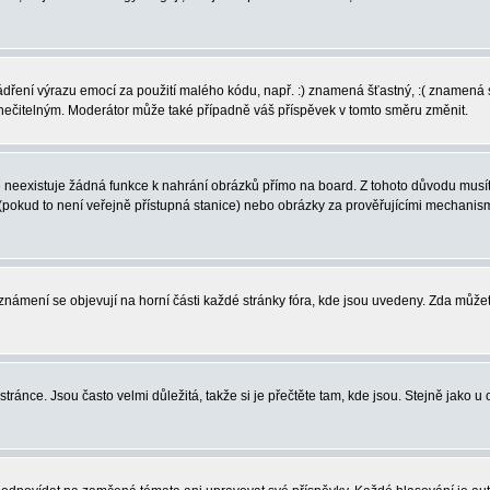
vyjádření výrazu emocí za použití malého kódu, např. :) znamená šťastný, :( zname
l nečitelným. Moderátor může také případně váš příspěvek v tomto směru změnit.
neexistuje žádná funkce k nahrání obrázků přímo na board. Z tohoto důvodu musíte
pokud to není veřejně přístupná stanice) nebo obrázky za prověřujícími mechanism
 Oznámení se objevují na horní části každé stránky fóra, kde jsou uvedeny. Zda může
ránce. Jsou často velmi důležitá, takže si je přečtěte tam, kde jsou. Stejně jako u 