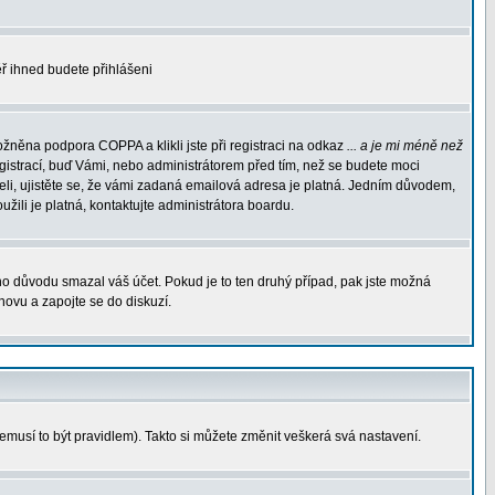
měř ihned budete přihlášeni
žněna podpora COPPA a klikli jste při registraci na odkaz
... a je mi méně než
egistrací, buď Vámi, nebo administrátorem před tím, než se budete moci
rželi, ujistěte se, že vámi zadaná emailová adresa je platná. Jedním důvodem,
oužili je platná, kontaktujte administrátora boardu.
ého důvodu smazal váš účet. Pokud je to ten druhý případ, pak jste možná
znovu a zapojte se do diskuzí.
nemusí to být pravidlem). Takto si můžete změnit veškerá svá nastavení.