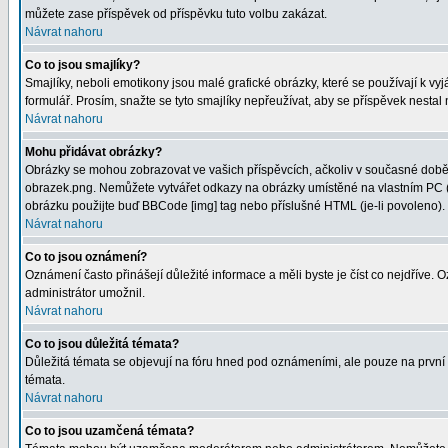
můžete zase příspěvek od příspěvku tuto volbu zakázat.
Návrat nahoru
Co to jsou smajlíky?
Smajlíky, neboli emotikony jsou malé grafické obrázky, které se používají k 
formulář. Prosím, snažte se tyto smajlíky nepřeužívat, aby se příspěvek nesta
Návrat nahoru
Mohu přidávat obrázky?
Obrázky se mohou zobrazovat ve vašich příspěvcích, ačkoliv v současné době 
obrazek.png. Nemůžete vytvářet odkazy na obrázky umístěné na vlastním PC (
obrázku použijte buď BBCode [img] tag nebo příslušné HTML (je-li povoleno).
Návrat nahoru
Co to jsou oznámení?
Oznámení často přinášejí důležité informace a měli byste je číst co nejdříve.
administrátor umožnil.
Návrat nahoru
Co to jsou důležitá témata?
Důležitá témata se objevují na fóru hned pod oznámeními, ale pouze na první st
témata.
Návrat nahoru
Co to jsou uzamčená témata?