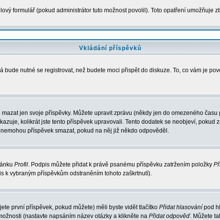
ový formulář (pokud administrátor tuto možnost povolil). Toto opatření umožňuje zb
Vkládání příspěvků
á bude nutné se registrovat, než budete moci přispět do diskuze. To, co vám je po
 mazat jen svoje příspěvky. Můžete upravit zprávu (někdy jen do omezeného času po
ukazuje, kolikrát jste tento příspěvek upravovali. Tento dodatek se neobjeví, poku
elé nemohou příspěvek smazat, pokud na něj již někdo odpověděl.
tránku
Profil
. Podpis můžete přidat k právě psanému příspěvku zatržením položky
Př
pis k vybraným příspěvkům odstraněním tohoto zaškrtnutí).
te první příspěvek, pokud můžete) měli byste vidět tlačítko
Přidat hlasování
pod hl
 možnosti (nastavte napsáním název otázky a klikněte na
Přidat odpověď
. Můžete t