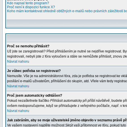
Kdo napsal tento program?
Proč není k dispozici funkce X?
Koho mám kontaktovat ohledně obtížných e-mailů nebo právních záležitostí 
Proč se nemohu přihlásit?
Už jste se zaregistrovali? Před přihlášením je nutné se nejdříve registrovat. 
registrovali, nebyli jste z fóra vyloučeni a stále se nemůžete přihlásit, znov
Návrat nahoru
Je vůbec potřeba se registrovat?
Nemusíte. Vše je na administrátorovi fóra, zda je potřeba se registrovat ke 
posílání e-mailů uživatelům, přihlášení do skupin, atd. Vřele vám tedy registra
Návrat nahoru
Proč jsem automaticky odhlášen?
Pokud nezaškrtnete tlačítko
Přihlásit automaticky při příští návštěvě
, budete př
ovšem nedoporučujeme, když se přihlašujete z veřejného počítače, např. v kni
Návrat nahoru
Jak zabráním, aby se moje uživatelské jméno objevilo v seznamu právě p
Ve vašem nastavení najděte možnost
Skrýt vaši přítomnost ve fóru
, pokud tut