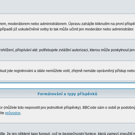
rem, moderátorem nebo administrátorem. Úpravu zahájíte kliknutím na první příspěv
řípadě již uskutečněné volby to tak může učinit jen moderátor nebo administrátor.
lížení, přispívání atd. potřebujete zvláštní autorizaci, kterou může poskytnout jen 
kud jste registrováni a stále nemůžete volit, zřejmě nemáte oprávněný přístup nebo
Formátování a typy příspěvků
 (můžete toto nepovolit pro jednotlivé příspěvky). BBCode sám o sobě je podobný s
něte
průvodce
.
íte, že jen některé tagy fungují, což je
bezpečnostní
funkce, která zamezí zneužití