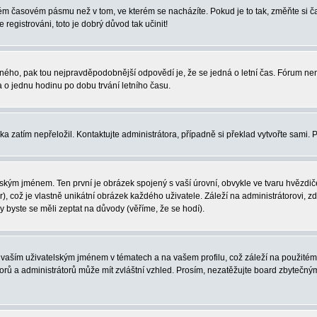
iném časovém pásmu než v tom, ve kterém se nacházíte. Pokud je to tak, změňte si
egistrováni, toto je dobrý důvod tak učinit!
právného, pak tou nejpravděpodobnější odpovědí je, že se jedná o letní čas. Fórum 
o jednu hodinu po dobu trvání letního času.
ka zatím nepřeložil. Kontaktujte administrátora, případně si překlad vytvořte sami. 
ským jménem. Ten první je obrázek spojený s vaší úrovní, obvykle ve tvaru hvězdiček 
, což je vlastně unikátní obrázek každého uživatele. Záleží na administrátorovi, zd
y byste se měli zeptat na důvody (věříme, že se hodí).
vaším uživatelským jménem v tématech a na vašem profilu, což záleží na použitém 
átorů a administrátorů může mít zvláštní vzhled. Prosím, nezatěžujte board zbytečný