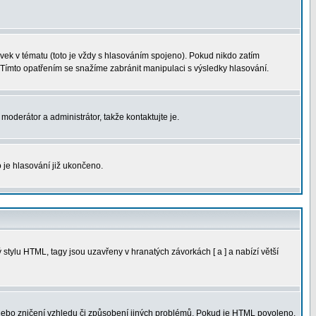
ek v tématu (toto je vždy s hlasováním spojeno). Pokud nikdo zatím
 Tímto opatřením se snažíme zabránit manipulaci s výsledky hlasování.
moderátor a administrátor, takže kontaktujte je.
 je hlasování již ukončeno.
tylu HTML, tagy jsou uzavřeny v hranatých závorkách [ a ] a nabízí větší
 nebo zničení vzhledu či způsobení jiných problémů. Pokud je HTML povoleno,