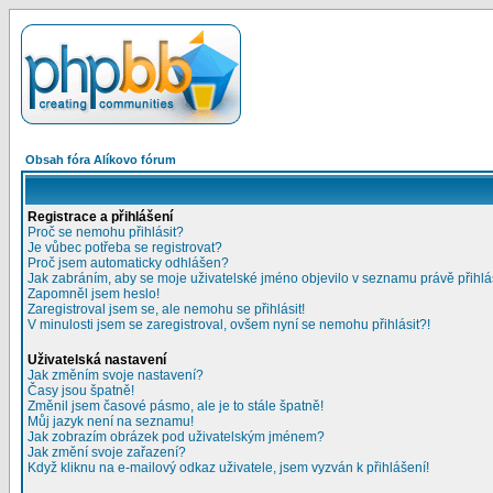
Obsah fóra Alíkovo fórum
Registrace a přihlášení
Proč se nemohu přihlásit?
Je vůbec potřeba se registrovat?
Proč jsem automaticky odhlášen?
Jak zabráním, aby se moje uživatelské jméno objevilo v seznamu právě přihl
Zapomněl jsem heslo!
Zaregistroval jsem se, ale nemohu se přihlásit!
V minulosti jsem se zaregistroval, ovšem nyní se nemohu přihlásit?!
Uživatelská nastavení
Jak změním svoje nastavení?
Časy jsou špatně!
Změnil jsem časové pásmo, ale je to stále špatně!
Můj jazyk není na seznamu!
Jak zobrazím obrázek pod uživatelským jménem?
Jak změní svoje zařazení?
Když kliknu na e-mailový odkaz uživatele, jsem vyzván k přihlášení!