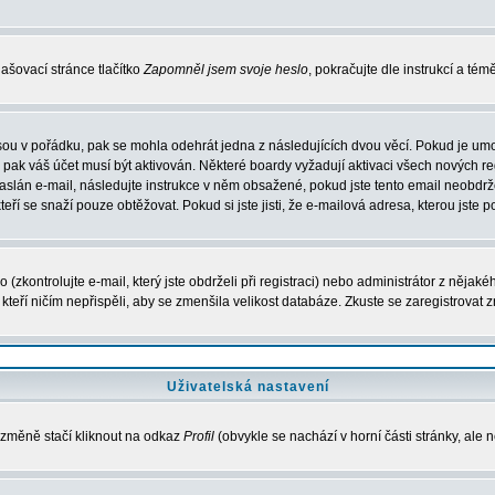
ašovací stránce tlačítko
Zapomněl jsem svoje heslo
, pokračujte dle instrukcí a té
sou v pořádku, pak se mohla odehrát jedna z následujících dvou věcí. Pokud je umo
, pak váš účet musí být aktivován. Některé boardy vyžadují aktivaci všech nových r
yl zaslán e-mail, následujte instrukce v něm obsažené, pokud jste tento email neobd
teří se snaží pouze obtěžovat. Pokud si jste jisti, že e-mailová adresa, kterou jste p
zkontrolujte e-mail, který jste obdrželi při registraci) nebo administrátor z nějak
, kteří ničím nepřispěli, aby se zmenšila velikost databáze. Zkuste se zaregistrovat 
Uživatelská nastavení
 změně stačí kliknout na odkaz
Profil
(obvykle se nachází v horní části stránky, ale 