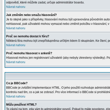
odpovědí, které můžete zadat, určuje administrátor boardu.
Návrat nahoru
Jak změním nebo smažu hlasování?
Je to stejné jako s příspěvky, hlasování mohou být upravována původním auto
nehlasoval, pak uživatelé mohou vymazat nebo změnit položku v hlasování, v p
Návrat nahoru
Proč se nemohu dostat k fóru?
Některá fóra mohou být znepřístupněna určitým lidem či skupinám. Ke čtení, proh
Návrat nahoru
Proč nemohu hlasovat v anketě?
Hlasovat mohou jen registrovaní uživatelé (aby nebyly zkresleny výsledky). Po
Návrat nahoru
Co je BBCode?
BBCode je zvláštní implementace HTML. O jeho použití rozhoduje administrátor
kontrolu nad tím, co a jak se zobrazí. Pro více informací o BBCode si prohléd
Návrat nahoru
Můžu používat HTML?
To závisí na tom, zda vám to administrátor povolí. Pokud to máte povoleno, zjist