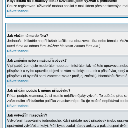
Když kliknu na e-mailový odkaz uživatele, jsem vyzván k přihlášení!
Pouze registrovaní uživatelé mohou posílat e-mail lidem přes nastavený e-mail
Návrat nahoru
Jak vložím téma do fóra?
Jednouše. Klikněte na příslušné tlačítko na obrazovce fóra nebo tématu. Možn
nová téma do tohoto fóra, Můžete hlasovat v tomto fóru, atd.
).
Návrat nahoru
Jak změním nebo smažu příspěvek?
V případě, že nejste moderátor nebo administrátor, tak můžete upravovat nebo
příspěvek a vy ho upravíte, objeví se vám malinký dodatek u příspěvku, který 
příspěvek (ti by měli sami zanechat vzkaz proč jej změnili). Normální uživat
Návrat nahoru
Jak přidám podpis k mému příspěvku?
Přidat podpis znamená, že si musíte nejdřív nějaký vytvořit. To uděláte přes s
zaškrtnutím příslušného políčka v nastavení profilu (je možné nepřidávat pod
Návrat nahoru
Jak vytvořím hlasování?
Vytvoření hlasování je jednoduché. Když přidáte nový příspěvek (nebo upravuje
oprávnění vytvářet ankety). Měli byste zadat název ankety a pak alespoň dvě