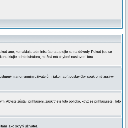
okud ano, kontaktujte administrátora a ptejte se na důvody. Pokud jste se
í, kontaktujte administrátora, možná má chybné nastavení fóra.
nedostupným anonymním uživatelům, jako např. postavičky, soukromé zprávy,
. Abyste zůstali přihlášeni, zaškrtněte toto políčko, když se přihlašujete. Toto
áni jako skrytý uživatel.