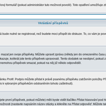
ový formulář (pokud administrátor tuto možnost povolil). Toto opatření umožňuje zb
Vkládání příspěvků
á bude nutné se registrovat, než budete moci přispět do diskuze. To, co vám je po
 mazat jen svoje příspěvky. Můžete upravit zprávu (někdy jen do omezeného času po
ukazuje, kolikrát jste tento příspěvek upravovali. Tento dodatek se neobjeví, poku
elé nemohou příspěvek smazat, pokud na něj již někdo odpověděl.
tránku
Profil
. Podpis můžete přidat k právě psanému příspěvku zatržením položky
Př
pis k vybraným příspěvkům odstraněním tohoto zaškrtnutí).
te první příspěvek, pokud můžete) měli byste vidět tlačítko
Přidat hlasování
pod hl
 možnosti (nastavte napsáním název otázky a klikněte na
Přidat odpověď
. Můžete t