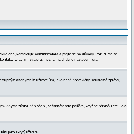
okud ano, kontaktujte administrátora a ptejte se na důvody. Pokud jste se
í, kontaktujte administrátora, možná má chybné nastavení fóra.
nedostupným anonymním uživatelům, jako např. postavičky, soukromé zprávy,
. Abyste zůstali přihlášeni, zaškrtněte toto políčko, když se přihlašujete. Toto
áni jako skrytý uživatel.