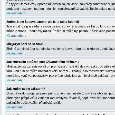
Časy jsou téměř vždy v pořádku, ovšem to, co vidíte jsou časy zobrazené v j
podobná nastavení mohou měnit jen registrovaní uživatelé. Takže pokud nejste r
Návrat nahoru
Změnil jsem časové pásmo, ale je to stále špatně!
Jste si jisti, že jste zadali časové pásmo správně, a přesto se liší od toho s
může jednat o 1 hodinový rozdíl. Řešením může být posunutí časového pásma 
Návrat nahoru
Můj jazyk není na seznamu!
Zřejmě administrátor nenainstaloval tento jazyk, neboť jej nikdo do tohoto jazy
Návrat nahoru
Jak zobrazím obrázek pod uživatelským jménem?
Možná, že jste zaregistrovali při prohlížení příspěvků dva obrázky pod uživatel
fóru. Pod ním se může nacházet větší obrázek, známý jako "postavička" (avatar)
nemůžete využívat postavičky, pak právě tehdy toto administrátoři zakázali, a v
Návrat nahoru
Jak změní svoje zařazení?
Obecně vzato, svoje zařazení přímo změnit nemůžete (úrovně se objevují pod 
přidaných příspěvků a k identifikaci určitých uživatelů, např. označení moder
pak může počet vašich příspěvků snížit.
Návrat nahoru