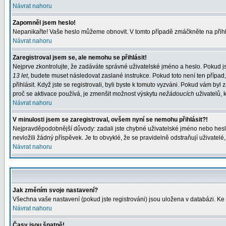
Návrat nahoru
Zapomněl jsem heslo!
Nepanikařte! Vaše heslo můžeme obnovit. V tomto případě zmáčkněte na přihl
Návrat nahoru
Zaregistroval jsem se, ale nemohu se přihlásit!
Nejprve zkontrolujte, že zadáváte správné uživatelské jméno a heslo. Pokud j
13 let
, budete muset následovat zaslané instrukce. Pokud toto není ten případ
přihlásit. Když jste se registrovali, byli byste k tomuto vyzváni. Pokud vám b
proč se aktivace používá, je zmenšit možnost výskytu
nežádoucích
uživatelů, k
Návrat nahoru
V minulosti jsem se zaregistroval, ovšem nyní se nemohu přihlásit?!
Nejpravděpodobnější důvody: zadali jste chybné uživatelské jméno nebo heslo (
nevložili žádný příspěvek. Je to obvyklé, že se pravidelně odstraňují uživatelé
Návrat nahoru
Jak změním svoje nastavení?
Všechna vaše nastavení (pokud jste registrováni) jsou uložena v databázi. Ke
Návrat nahoru
Časy jsou špatně!