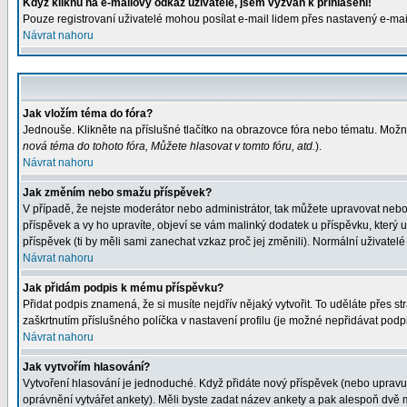
Když kliknu na e-mailový odkaz uživatele, jsem vyzván k přihlášení!
Pouze registrovaní uživatelé mohou posílat e-mail lidem přes nastavený e-mail
Návrat nahoru
Jak vložím téma do fóra?
Jednouše. Klikněte na příslušné tlačítko na obrazovce fóra nebo tématu. Možn
nová téma do tohoto fóra, Můžete hlasovat v tomto fóru, atd.
).
Návrat nahoru
Jak změním nebo smažu příspěvek?
V případě, že nejste moderátor nebo administrátor, tak můžete upravovat nebo
příspěvek a vy ho upravíte, objeví se vám malinký dodatek u příspěvku, který 
příspěvek (ti by měli sami zanechat vzkaz proč jej změnili). Normální uživat
Návrat nahoru
Jak přidám podpis k mému příspěvku?
Přidat podpis znamená, že si musíte nejdřív nějaký vytvořit. To uděláte přes s
zaškrtnutím příslušného políčka v nastavení profilu (je možné nepřidávat pod
Návrat nahoru
Jak vytvořím hlasování?
Vytvoření hlasování je jednoduché. Když přidáte nový příspěvek (nebo upravuje
oprávnění vytvářet ankety). Měli byste zadat název ankety a pak alespoň dvě