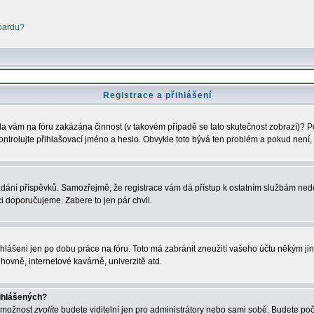
boardu?
Registrace a přihlášení
Byla vám na fóru zakázána činnost (v takovém případě se tato skutečnost zobrazí)? P
u zkontrolujte přihlašovací jméno a heslo. Obvykle toto bývá ten problém a pokud nen
vkládání příspěvků. Samozřejmě, že registrace vám dá přístup k ostatním službám 
ci doporučujeme. Zabere to jen pár chvil.
ihlášeni jen po dobu práce na fóru. Toto má zabránit zneužití vašeho účtu někým jiným
hovně, internetové kavárně, univerzitě atd.
řihlášených?
o možnost
zvolíte
budete viditelní jen pro administrátory nebo sami sobě. Budete počít