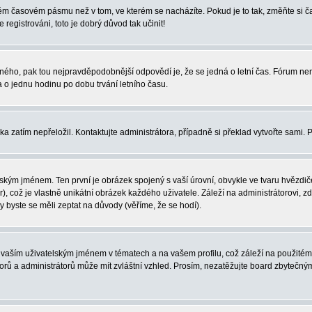
iném časovém pásmu než v tom, ve kterém se nacházíte. Pokud je to tak, změňte si
egistrováni, toto je dobrý důvod tak učinit!
právného, pak tou nejpravděpodobnější odpovědí je, že se jedná o letní čas. Fórum 
o jednu hodinu po dobu trvání letního času.
ka zatím nepřeložil. Kontaktujte administrátora, případně si překlad vytvořte sami. 
ským jménem. Ten první je obrázek spojený s vaší úrovní, obvykle ve tvaru hvězdiček 
, což je vlastně unikátní obrázek každého uživatele. Záleží na administrátorovi, zd
y byste se měli zeptat na důvody (věříme, že se hodí).
vaším uživatelským jménem v tématech a na vašem profilu, což záleží na použitém 
átorů a administrátorů může mít zvláštní vzhled. Prosím, nezatěžujte board zbytečný