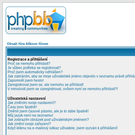
Obsah fóra Alíkovo fórum
Registrace a přihlášení
Proč se nemohu přihlásit?
Je vůbec potřeba se registrovat?
Proč jsem automaticky odhlášen?
Jak zabráním, aby se moje uživatelské jméno objevilo v seznamu právě přihl
Zapomněl jsem heslo!
Zaregistroval jsem se, ale nemohu se přihlásit!
V minulosti jsem se zaregistroval, ovšem nyní se nemohu přihlásit?!
Uživatelská nastavení
Jak změním svoje nastavení?
Časy jsou špatně!
Změnil jsem časové pásmo, ale je to stále špatně!
Můj jazyk není na seznamu!
Jak zobrazím obrázek pod uživatelským jménem?
Jak změní svoje zařazení?
Když kliknu na e-mailový odkaz uživatele, jsem vyzván k přihlášení!