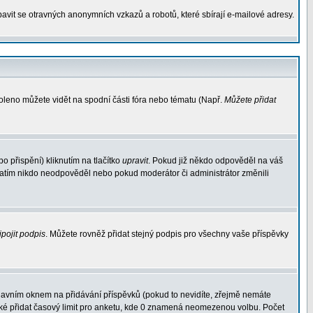
avit se otravných anonymních vzkazů a robotů, které sbírají e-mailové adresy.
voleno můžete vidět na spodní části fóra nebo tématu (Např.
Můžete přidat
 přispění) kliknutím na tlačítko
upravit
. Pokud již někdo odpověděl na váš
d zatím nikdo neodpověděl nebo pokud moderátor či administrátor změnili
ipojit podpis
. Můžete rovněž přidat stejný podpis pro všechny vaše příspěvky
avním oknem na přidávání příspěvků (pokud to nevidíte, zřejmě nemáte
aké přidat časový limit pro anketu, kde 0 znamená neomezenou volbu. Počet