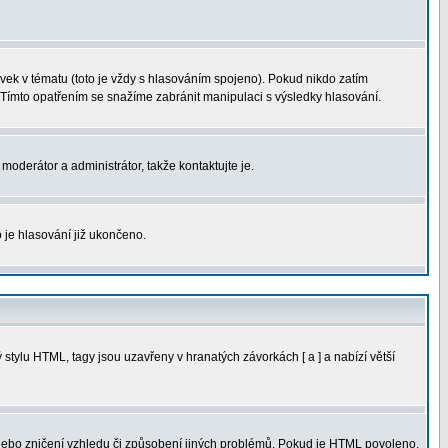
ek v tématu (toto je vždy s hlasováním spojeno). Pokud nikdo zatím
 Tímto opatřením se snažíme zabránit manipulaci s výsledky hlasování.
moderátor a administrátor, takže kontaktujte je.
 je hlasování již ukončeno.
tylu HTML, tagy jsou uzavřeny v hranatých závorkách [ a ] a nabízí větší
 nebo zničení vzhledu či způsobení jiných problémů. Pokud je HTML povoleno,