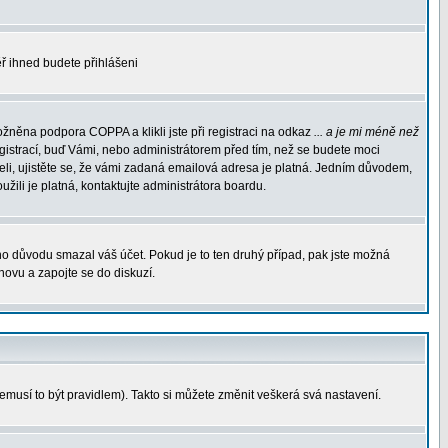
měř ihned budete přihlášeni
žněna podpora COPPA a klikli jste při registraci na odkaz
... a je mi méně než
egistrací, buď Vámi, nebo administrátorem před tím, než se budete moci
rželi, ujistěte se, že vámi zadaná emailová adresa je platná. Jedním důvodem,
oužili je platná, kontaktujte administrátora boardu.
ého důvodu smazal váš účet. Pokud je to ten druhý případ, pak jste možná
znovu a zapojte se do diskuzí.
nemusí to být pravidlem). Takto si můžete změnit veškerá svá nastavení.