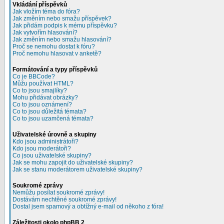
Vkládání příspěvků
Jak vložím téma do fóra?
Jak změním nebo smažu příspěvek?
Jak přidám podpis k mému příspěvku?
Jak vytvořím hlasování?
Jak změním nebo smažu hlasování?
Proč se nemohu dostat k fóru?
Proč nemohu hlasovat v anketě?
Formátování a typy příspěvků
Co je BBCode?
Můžu používat HTML?
Co to jsou smajlíky?
Mohu přidávat obrázky?
Co to jsou oznámení?
Co to jsou důležitá témata?
Co to jsou uzamčená témata?
Uživatelské úrovně a skupiny
Kdo jsou administrátoři?
Kdo jsou moderátoři?
Co jsou uživatelské skupiny?
Jak se mohu zapojit do uživatelské skupiny?
Jak se stanu moderátorem uživatelské skupiny?
Soukromé zprávy
Nemůžu posílat soukromé zprávy!
Dostávám nechtěné soukromé zprávy!
Dostal jsem spamový a obtížný e-mail od někoho z fóra!
Záležitosti okolo phpBB 2