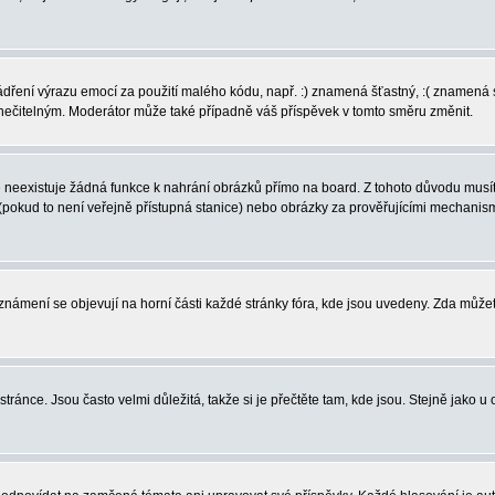
vyjádření výrazu emocí za použití malého kódu, např. :) znamená šťastný, :( zname
l nečitelným. Moderátor může také případně váš příspěvek v tomto směru změnit.
neexistuje žádná funkce k nahrání obrázků přímo na board. Z tohoto důvodu musíte
pokud to není veřejně přístupná stanice) nebo obrázky za prověřujícími mechanism
 Oznámení se objevují na horní části každé stránky fóra, kde jsou uvedeny. Zda může
ránce. Jsou často velmi důležitá, takže si je přečtěte tam, kde jsou. Stejně jako u 