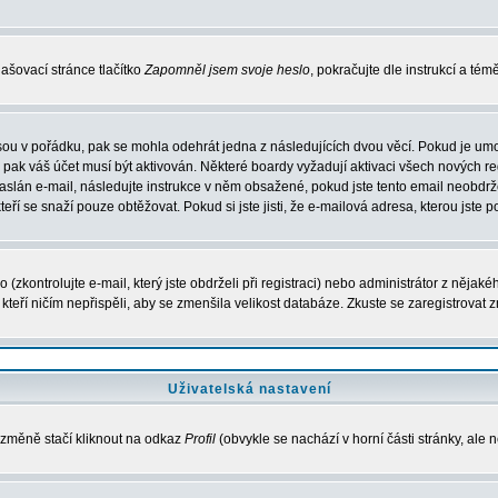
ašovací stránce tlačítko
Zapomněl jsem svoje heslo
, pokračujte dle instrukcí a té
sou v pořádku, pak se mohla odehrát jedna z následujících dvou věcí. Pokud je umo
, pak váš účet musí být aktivován. Některé boardy vyžadují aktivaci všech nových r
yl zaslán e-mail, následujte instrukce v něm obsažené, pokud jste tento email neobd
teří se snaží pouze obtěžovat. Pokud si jste jisti, že e-mailová adresa, kterou jste p
zkontrolujte e-mail, který jste obdrželi při registraci) nebo administrátor z nějak
, kteří ničím nepřispěli, aby se zmenšila velikost databáze. Zkuste se zaregistrovat 
Uživatelská nastavení
 změně stačí kliknout na odkaz
Profil
(obvykle se nachází v horní části stránky, ale 