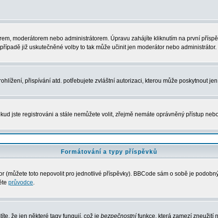
rem, moderátorem nebo administrátorem. Úpravu zahájíte kliknutím na první příspěv
řípadě již uskutečněné volby to tak může učinit jen moderátor nebo administrátor.
lížení, přispívání atd. potřebujete zvláštní autorizaci, kterou může poskytnout jen 
kud jste registrováni a stále nemůžete volit, zřejmě nemáte oprávněný přístup nebo
Formátování a typy příspěvků
 (můžete toto nepovolit pro jednotlivé příspěvky). BBCode sám o sobě je podobný s
něte
průvodce
.
íte, že jen některé tagy fungují, což je
bezpečnostní
funkce, která zamezí zneužití