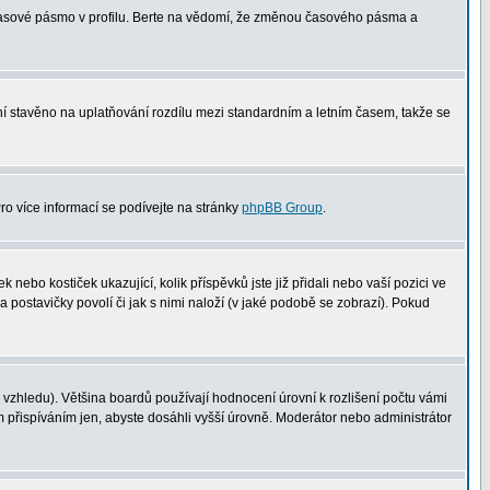
 časové pásmo v profilu. Berte na vědomí, že změnou časového pásma a
není stavěno na uplatňování rozdílu mezi standardním a letním časem, takže se
Pro více informací se podívejte na stránky
phpBB Group
.
nebo kostiček ukazující, kolik příspěvků jste již přidali nebo vaší pozici ve
a postavičky povolí či jak s nimi naloží (v jaké podobě se zobrazí). Pokud
vzhledu). Většina boardů používají hodnocení úrovní k rozlišení počtu vámi
m přispíváním jen, abyste dosáhli vyšší úrovně. Moderátor nebo administrátor