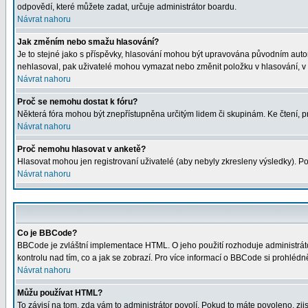
odpovědí, které můžete zadat, určuje administrátor boardu.
Návrat nahoru
Jak změním nebo smažu hlasování?
Je to stejné jako s příspěvky, hlasování mohou být upravována původním auto
nehlasoval, pak uživatelé mohou vymazat nebo změnit položku v hlasování, v p
Návrat nahoru
Proč se nemohu dostat k fóru?
Některá fóra mohou být znepřístupněna určitým lidem či skupinám. Ke čtení, proh
Návrat nahoru
Proč nemohu hlasovat v anketě?
Hlasovat mohou jen registrovaní uživatelé (aby nebyly zkresleny výsledky). Po
Návrat nahoru
Co je BBCode?
BBCode je zvláštní implementace HTML. O jeho použití rozhoduje administrátor
kontrolu nad tím, co a jak se zobrazí. Pro více informací o BBCode si prohléd
Návrat nahoru
Můžu používat HTML?
To závisí na tom, zda vám to administrátor povolí. Pokud to máte povoleno, zjist