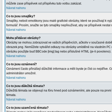
můžete zase příspěvek od příspěvku tuto volbu zakázat.
Návrat nahoru
Co to jsou smajlíky?
Smajlíky, neboli emotikony jsou malé grafické obrázky, které se používají k 
formulář. Prosím, snažte se tyto smajlíky nepřeužívat, aby se příspěvek nesta
Návrat nahoru
Mohu přidávat obrázky?
Obrázky se mohou zobrazovat ve vašich příspěvcích, ačkoliv v současné době 
obrazek.png. Nemůžete vytvářet odkazy na obrázky umístěné na vlastním PC (
obrázku použijte buď BBCode [img] tag nebo příslušné HTML (je-li povoleno).
Návrat nahoru
Co to jsou oznámení?
Oznámení často přinášejí důležité informace a měli byste je číst co nejdříve.
administrátor umožnil.
Návrat nahoru
Co to jsou důležitá témata?
Důležitá témata se objevují na fóru hned pod oznámeními, ale pouze na první st
témata.
Návrat nahoru
Co to jsou uzamčená témata?