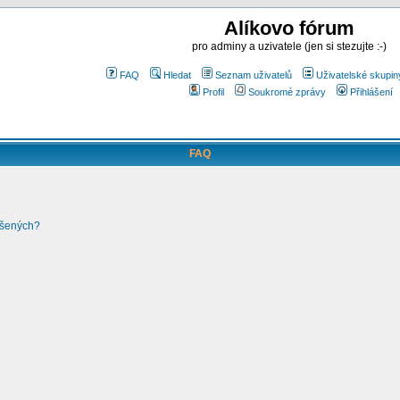
Alíkovo fórum
pro adminy a uzivatele (jen si stezujte :-)
FAQ
Hledat
Seznam uživatelů
Uživatelské skupin
Profil
Soukromé zprávy
Přihlášení
FAQ
ášených?