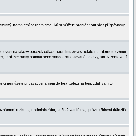
ná smutný. Kompletní seznam smajlíků si můžete prohlédnout přes příspěvkový
 uvést na takový obrázek odkaz, např. http://www.nekde-na-internetu.cz/muj-
y, např. schránky hotmail nebo yahoo, zaheslované odkazy, atd. K zobrazení
te či nemůžete přidávat oznámení do fóra, záleží na tom, zdali vám to
oznámení rozhoduje administrátor, kteří uživatelé mají právo přidávat důležitá