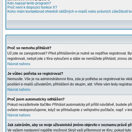
Kdo napsal tento program?
Proč není k dispozici funkce X?
Koho mám kontaktovat ohledně obtížných e-mailů nebo právních záležitostí 
Proč se nemohu přihlásit?
Už jste se zaregistrovali? Před přihlášením je nutné se nejdříve registrovat. 
registrovali, nebyli jste z fóra vyloučeni a stále se nemůžete přihlásit, znov
Návrat nahoru
Je vůbec potřeba se registrovat?
Nemusíte. Vše je na administrátorovi fóra, zda je potřeba se registrovat ke 
posílání e-mailů uživatelům, přihlášení do skupin, atd. Vřele vám tedy registra
Návrat nahoru
Proč jsem automaticky odhlášen?
Pokud nezaškrtnete tlačítko
Přihlásit automaticky při příští návštěvě
, budete př
ovšem nedoporučujeme, když se přihlašujete z veřejného počítače, např. v kni
Návrat nahoru
Jak zabráním, aby se moje uživatelské jméno objevilo v seznamu právě p
Ve vašem nastavení najděte možnost
Skrýt vaši přítomnost ve fóru
, pokud tut