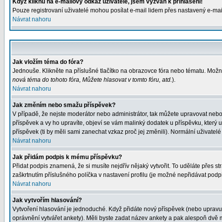
Když kliknu na e-mailový odkaz uživatele, jsem vyzván k přihlášení!
Pouze registrovaní uživatelé mohou posílat e-mail lidem přes nastavený e-mail
Návrat nahoru
Jak vložím téma do fóra?
Jednouše. Klikněte na příslušné tlačítko na obrazovce fóra nebo tématu. Možn
nová téma do tohoto fóra, Můžete hlasovat v tomto fóru, atd.
).
Návrat nahoru
Jak změním nebo smažu příspěvek?
V případě, že nejste moderátor nebo administrátor, tak můžete upravovat nebo
příspěvek a vy ho upravíte, objeví se vám malinký dodatek u příspěvku, který 
příspěvek (ti by měli sami zanechat vzkaz proč jej změnili). Normální uživat
Návrat nahoru
Jak přidám podpis k mému příspěvku?
Přidat podpis znamená, že si musíte nejdřív nějaký vytvořit. To uděláte přes s
zaškrtnutím příslušného políčka v nastavení profilu (je možné nepřidávat pod
Návrat nahoru
Jak vytvořím hlasování?
Vytvoření hlasování je jednoduché. Když přidáte nový příspěvek (nebo upravuje
oprávnění vytvářet ankety). Měli byste zadat název ankety a pak alespoň dvě