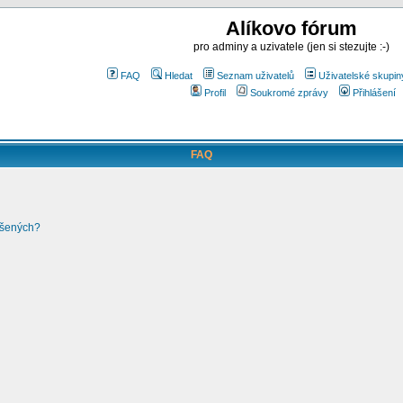
Alíkovo fórum
pro adminy a uzivatele (jen si stezujte :-)
FAQ
Hledat
Seznam uživatelů
Uživatelské skupin
Profil
Soukromé zprávy
Přihlášení
FAQ
ášených?