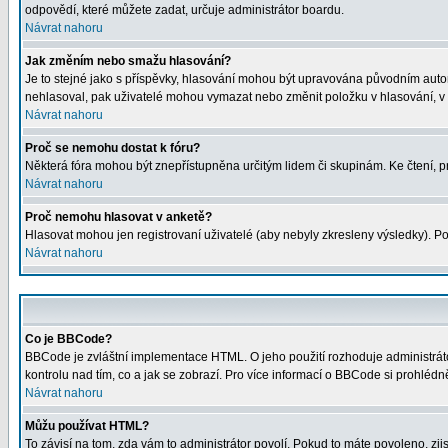
odpovědí, které můžete zadat, určuje administrátor boardu.
Návrat nahoru
Jak změním nebo smažu hlasování?
Je to stejné jako s příspěvky, hlasování mohou být upravována původním auto
nehlasoval, pak uživatelé mohou vymazat nebo změnit položku v hlasování, v p
Návrat nahoru
Proč se nemohu dostat k fóru?
Některá fóra mohou být znepřístupněna určitým lidem či skupinám. Ke čtení, proh
Návrat nahoru
Proč nemohu hlasovat v anketě?
Hlasovat mohou jen registrovaní uživatelé (aby nebyly zkresleny výsledky). Po
Návrat nahoru
Co je BBCode?
BBCode je zvláštní implementace HTML. O jeho použití rozhoduje administrátor
kontrolu nad tím, co a jak se zobrazí. Pro více informací o BBCode si prohléd
Návrat nahoru
Můžu používat HTML?
To závisí na tom, zda vám to administrátor povolí. Pokud to máte povoleno, zjist