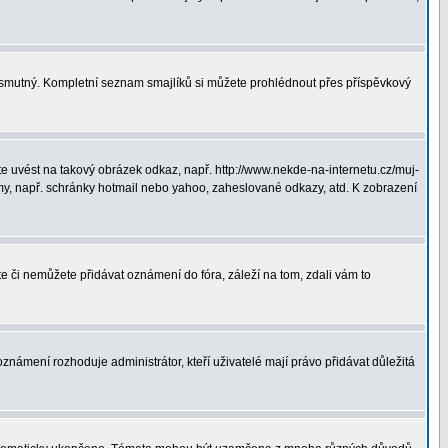
ná smutný. Kompletní seznam smajlíků si můžete prohlédnout přes příspěvkový
 uvést na takový obrázek odkaz, např. http://www.nekde-na-internetu.cz/muj-
y, např. schránky hotmail nebo yahoo, zaheslované odkazy, atd. K zobrazení
te či nemůžete přidávat oznámení do fóra, záleží na tom, zdali vám to
oznámení rozhoduje administrátor, kteří uživatelé mají právo přidávat důležitá