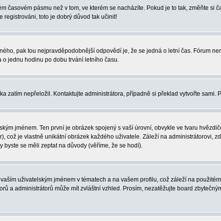
iném časovém pásmu než v tom, ve kterém se nacházíte. Pokud je to tak, změňte si
egistrováni, toto je dobrý důvod tak učinit!
právného, pak tou nejpravděpodobnější odpovědí je, že se jedná o letní čas. Fórum 
o jednu hodinu po dobu trvání letního času.
ka zatím nepřeložil. Kontaktujte administrátora, případně si překlad vytvořte sami. 
ským jménem. Ten první je obrázek spojený s vaší úrovní, obvykle ve tvaru hvězdiček 
, což je vlastně unikátní obrázek každého uživatele. Záleží na administrátorovi, zd
y byste se měli zeptat na důvody (věříme, že se hodí).
vaším uživatelským jménem v tématech a na vašem profilu, což záleží na použitém 
átorů a administrátorů může mít zvláštní vzhled. Prosím, nezatěžujte board zbytečný