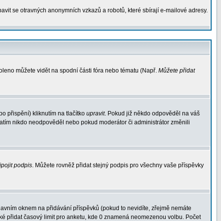
avit se otravných anonymních vzkazů a robotů, které sbírají e-mailové adresy.
voleno můžete vidět na spodní části fóra nebo tématu (Např.
Můžete přidat
 přispění) kliknutím na tlačítko
upravit
. Pokud již někdo odpověděl na váš
d zatím nikdo neodpověděl nebo pokud moderátor či administrátor změnili
ipojit podpis
. Můžete rovněž přidat stejný podpis pro všechny vaše příspěvky
avním oknem na přidávání příspěvků (pokud to nevidíte, zřejmě nemáte
aké přidat časový limit pro anketu, kde 0 znamená neomezenou volbu. Počet