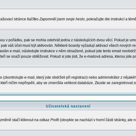
ašovací stránce tlačítko
Zapomněl jsem svoje heslo
, pokračujte dle instrukcí a té
sou v pořádku, pak se mohla odehrát jedna z následujících dvou věcí. Pokud je umo
, pak váš účet musí být aktivován. Některé boardy vyžadují aktivaci všech nových r
yl zaslán e-mail, následujte instrukce v něm obsažené, pokud jste tento email neobd
teří se snaží pouze obtěžovat. Pokud si jste jisti, že e-mailová adresa, kterou jste p
zkontrolujte e-mail, který jste obdrželi při registraci) nebo administrátor z nějak
, kteří ničím nepřispěli, aby se zmenšila velikost databáze. Zkuste se zaregistrovat 
Uživatelská nastavení
 změně stačí kliknout na odkaz
Profil
(obvykle se nachází v horní části stránky, ale 