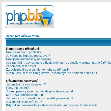
Obsah fóra Alíkovo fórum
Registrace a přihlášení
Proč se nemohu přihlásit?
Je vůbec potřeba se registrovat?
Proč jsem automaticky odhlášen?
Jak zabráním, aby se moje uživatelské jméno objevilo v seznamu právě přihl
Zapomněl jsem heslo!
Zaregistroval jsem se, ale nemohu se přihlásit!
V minulosti jsem se zaregistroval, ovšem nyní se nemohu přihlásit?!
Uživatelská nastavení
Jak změním svoje nastavení?
Časy jsou špatně!
Změnil jsem časové pásmo, ale je to stále špatně!
Můj jazyk není na seznamu!
Jak zobrazím obrázek pod uživatelským jménem?
Jak změní svoje zařazení?
Když kliknu na e-mailový odkaz uživatele, jsem vyzván k přihlášení!