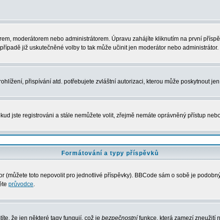
rem, moderátorem nebo administrátorem. Úpravu zahájíte kliknutím na první příspěv
řípadě již uskutečněné volby to tak může učinit jen moderátor nebo administrátor.
lížení, přispívání atd. potřebujete zvláštní autorizaci, kterou může poskytnout jen 
kud jste registrováni a stále nemůžete volit, zřejmě nemáte oprávněný přístup nebo
Formátování a typy příspěvků
 (můžete toto nepovolit pro jednotlivé příspěvky). BBCode sám o sobě je podobný s
něte
průvodce
.
íte, že jen některé tagy fungují, což je
bezpečnostní
funkce, která zamezí zneužití