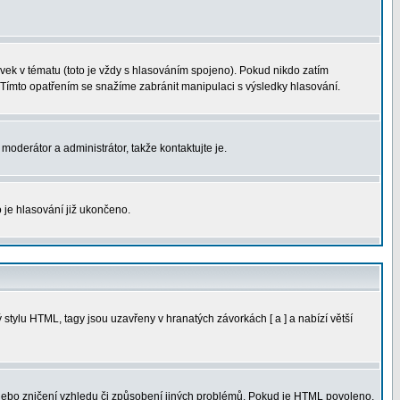
ek v tématu (toto je vždy s hlasováním spojeno). Pokud nikdo zatím
 Tímto opatřením se snažíme zabránit manipulaci s výsledky hlasování.
moderátor a administrátor, takže kontaktujte je.
 je hlasování již ukončeno.
tylu HTML, tagy jsou uzavřeny v hranatých závorkách [ a ] a nabízí větší
 nebo zničení vzhledu či způsobení jiných problémů. Pokud je HTML povoleno,