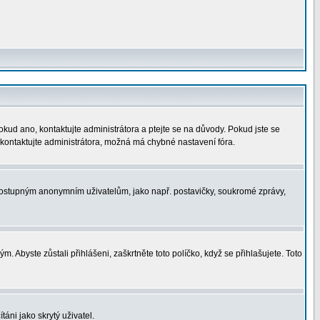
okud ano, kontaktujte administrátora a ptejte se na důvody. Pokud jste se
í, kontaktujte administrátora, možná má chybné nastavení fóra.
nedostupným anonymním uživatelům, jako např. postavičky, soukromé zprávy,
. Abyste zůstali přihlášeni, zaškrtněte toto políčko, když se přihlašujete. Toto
áni jako skrytý uživatel.