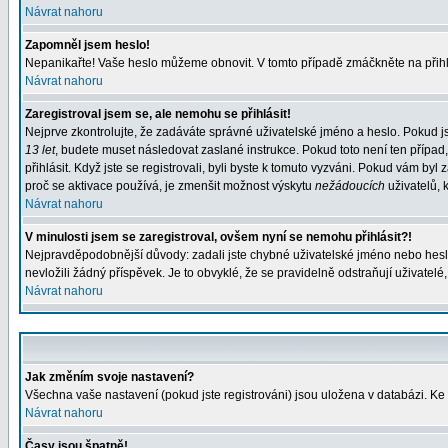
Návrat nahoru
Zapomněl jsem heslo!
Nepanikařte! Vaše heslo můžeme obnovit. V tomto případě zmáčkněte na přihl
Návrat nahoru
Zaregistroval jsem se, ale nemohu se přihlásit!
Nejprve zkontrolujte, že zadáváte správné uživatelské jméno a heslo. Pokud j
13 let
, budete muset následovat zaslané instrukce. Pokud toto není ten případ
přihlásit. Když jste se registrovali, byli byste k tomuto vyzváni. Pokud vám b
proč se aktivace používá, je zmenšit možnost výskytu
nežádoucích
uživatelů, k
Návrat nahoru
V minulosti jsem se zaregistroval, ovšem nyní se nemohu přihlásit?!
Nejpravděpodobnější důvody: zadali jste chybné uživatelské jméno nebo heslo (
nevložili žádný příspěvek. Je to obvyklé, že se pravidelně odstraňují uživatelé
Návrat nahoru
Jak změním svoje nastavení?
Všechna vaše nastavení (pokud jste registrováni) jsou uložena v databázi. Ke
Návrat nahoru
Časy jsou špatně!