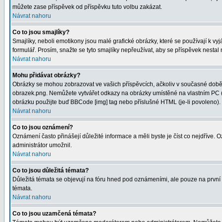
můžete zase příspěvek od příspěvku tuto volbu zakázat.
Návrat nahoru
Co to jsou smajlíky?
Smajlíky, neboli emotikony jsou malé grafické obrázky, které se používají k 
formulář. Prosím, snažte se tyto smajlíky nepřeužívat, aby se příspěvek nesta
Návrat nahoru
Mohu přidávat obrázky?
Obrázky se mohou zobrazovat ve vašich příspěvcích, ačkoliv v současné době 
obrazek.png. Nemůžete vytvářet odkazy na obrázky umístěné na vlastním PC (
obrázku použijte buď BBCode [img] tag nebo příslušné HTML (je-li povoleno).
Návrat nahoru
Co to jsou oznámení?
Oznámení často přinášejí důležité informace a měli byste je číst co nejdříve.
administrátor umožnil.
Návrat nahoru
Co to jsou důležitá témata?
Důležitá témata se objevují na fóru hned pod oznámeními, ale pouze na první st
témata.
Návrat nahoru
Co to jsou uzamčená témata?