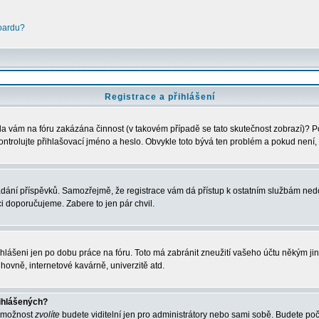
boardu?
Registrace a přihlášení
Byla vám na fóru zakázána činnost (v takovém případě se tato skutečnost zobrazí)? P
u zkontrolujte přihlašovací jméno a heslo. Obvykle toto bývá ten problém a pokud nen
vkládání příspěvků. Samozřejmě, že registrace vám dá přístup k ostatním službám 
ci doporučujeme. Zabere to jen pár chvil.
ihlášeni jen po dobu práce na fóru. Toto má zabránit zneužití vašeho účtu někým jiným
hovně, internetové kavárně, univerzitě atd.
řihlášených?
o možnost
zvolíte
budete viditelní jen pro administrátory nebo sami sobě. Budete počít