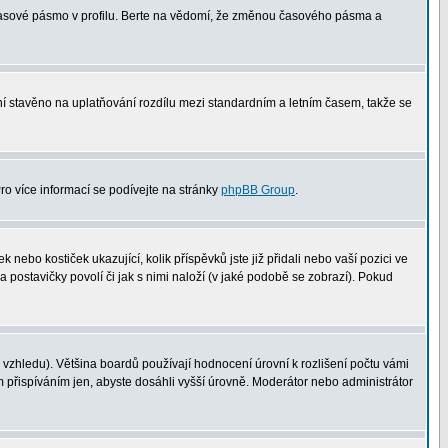
 časové pásmo v profilu. Berte na vědomí, že změnou časového pásma a
není stavěno na uplatňování rozdílu mezi standardním a letním časem, takže se
Pro více informací se podívejte na stránky
phpBB Group
.
nebo kostiček ukazující, kolik příspěvků jste již přidali nebo vaší pozici ve
a postavičky povolí či jak s nimi naloží (v jaké podobě se zobrazí). Pokud
vzhledu). Většina boardů používají hodnocení úrovní k rozlišení počtu vámi
m přispíváním jen, abyste dosáhli vyšší úrovně. Moderátor nebo administrátor