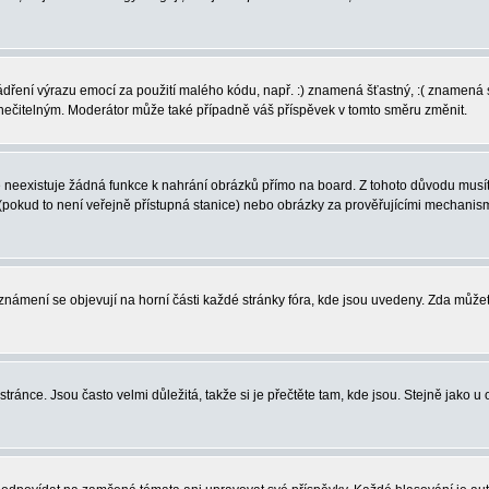
vyjádření výrazu emocí za použití malého kódu, např. :) znamená šťastný, :( zname
l nečitelným. Moderátor může také případně váš příspěvek v tomto směru změnit.
neexistuje žádná funkce k nahrání obrázků přímo na board. Z tohoto důvodu musíte
pokud to není veřejně přístupná stanice) nebo obrázky za prověřujícími mechanism
 Oznámení se objevují na horní části každé stránky fóra, kde jsou uvedeny. Zda může
ránce. Jsou často velmi důležitá, takže si je přečtěte tam, kde jsou. Stejně jako u 