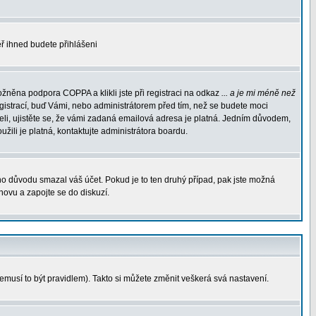
měř ihned budete přihlášeni
žněna podpora COPPA a klikli jste při registraci na odkaz
... a je mi méně než
egistrací, buď Vámi, nebo administrátorem před tím, než se budete moci
rželi, ujistěte se, že vámi zadaná emailová adresa je platná. Jedním důvodem,
oužili je platná, kontaktujte administrátora boardu.
ého důvodu smazal váš účet. Pokud je to ten druhý případ, pak jste možná
znovu a zapojte se do diskuzí.
nemusí to být pravidlem). Takto si můžete změnit veškerá svá nastavení.