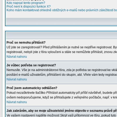
Kdo napsal tento program?
Proč není k dispozici funkce X?
Koho mám kontaktovat ohledně obtížných e-mailů nebo právních záležitostí 
Proč se nemohu přihlásit?
Už jste se zaregistrovali? Před přihlášením je nutné se nejdříve registrovat. 
registrovali, nebyli jste z fóra vyloučeni a stále se nemůžete přihlásit, znov
Návrat nahoru
Je vůbec potřeba se registrovat?
Nemusíte. Vše je na administrátorovi fóra, zda je potřeba se registrovat ke 
posílání e-mailů uživatelům, přihlášení do skupin, atd. Vřele vám tedy registra
Návrat nahoru
Proč jsem automaticky odhlášen?
Pokud nezaškrtnete tlačítko
Přihlásit automaticky při příští návštěvě
, budete př
ovšem nedoporučujeme, když se přihlašujete z veřejného počítače, např. v kni
Návrat nahoru
Jak zabráním, aby se moje uživatelské jméno objevilo v seznamu právě p
Ve vašem nastavení najděte možnost
Skrýt vaši přítomnost ve fóru
, pokud tut