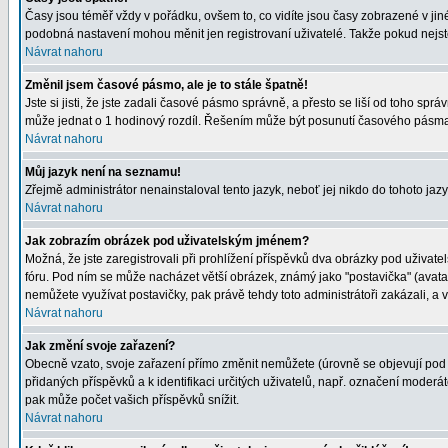
Časy jsou téměř vždy v pořádku, ovšem to, co vidíte jsou časy zobrazené v j
podobná nastavení mohou měnit jen registrovaní uživatelé. Takže pokud nejste r
Návrat nahoru
Změnil jsem časové pásmo, ale je to stále špatně!
Jste si jisti, že jste zadali časové pásmo správně, a přesto se liší od toho s
může jednat o 1 hodinový rozdíl. Řešením může být posunutí časového pásma 
Návrat nahoru
Můj jazyk není na seznamu!
Zřejmě administrátor nenainstaloval tento jazyk, neboť jej nikdo do tohoto jazy
Návrat nahoru
Jak zobrazím obrázek pod uživatelským jménem?
Možná, že jste zaregistrovali při prohlížení příspěvků dva obrázky pod uživatel
fóru. Pod ním se může nacházet větší obrázek, známý jako "postavička" (avatar)
nemůžete využívat postavičky, pak právě tehdy toto administrátoři zakázali, a v
Návrat nahoru
Jak změní svoje zařazení?
Obecně vzato, svoje zařazení přímo změnit nemůžete (úrovně se objevují pod 
přidaných příspěvků a k identifikaci určitých uživatelů, např. označení moder
pak může počet vašich příspěvků snížit.
Návrat nahoru