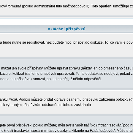
ový formulář (pokud administrátor tuto možnost povolil). Toto opatření umožňuje zb
Vkládání příspěvků
á bude nutné se registrovat, než budete moci přispět do diskuze. To, co vám je po
 mazat jen svoje příspěvky. Můžete upravit zprávu (někdy jen do omezeného času po
ukazuje, kolikrát jste tento příspěvek upravovali. Tento dodatek se neobjeví, poku
elé nemohou příspěvek smazat, pokud na něj již někdo odpověděl.
tránku
Profil
. Podpis můžete přidat k právě psanému příspěvku zatržením položky
Př
pis k vybraným příspěvkům odstraněním tohoto zaškrtnutí).
te první příspěvek, pokud můžete) měli byste vidět tlačítko
Přidat hlasování
pod hl
 možnosti (nastavte napsáním název otázky a klikněte na
Přidat odpověď
. Můžete t