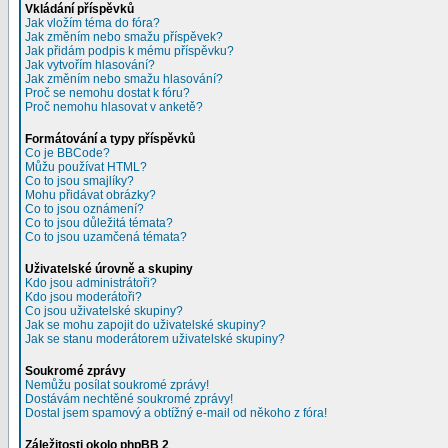
Vkládání příspěvků
Jak vložím téma do fóra?
Jak změním nebo smažu příspěvek?
Jak přidám podpis k mému příspěvku?
Jak vytvořím hlasování?
Jak změním nebo smažu hlasování?
Proč se nemohu dostat k fóru?
Proč nemohu hlasovat v anketě?
Formátování a typy příspěvků
Co je BBCode?
Můžu používat HTML?
Co to jsou smajlíky?
Mohu přidávat obrázky?
Co to jsou oznámení?
Co to jsou důležitá témata?
Co to jsou uzamčená témata?
Uživatelské úrovně a skupiny
Kdo jsou administrátoři?
Kdo jsou moderátoři?
Co jsou uživatelské skupiny?
Jak se mohu zapojit do uživatelské skupiny?
Jak se stanu moderátorem uživatelské skupiny?
Soukromé zprávy
Nemůžu posílat soukromé zprávy!
Dostávám nechtěné soukromé zprávy!
Dostal jsem spamový a obtížný e-mail od někoho z fóra!
Záležitosti okolo phpBB 2