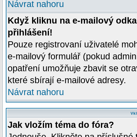
Návrat nahoru
Když kliknu na e-mailový odka
přihlášení!
Pouze registrovaní uživatelé moh
e-mailový formulář (pokud adminis
opatření umožňuje zbavit se otr
které sbírají e-mailové adresy.
Návrat nahoru
Vkl
Jak vložím téma do fóra?
Jednouše. Klikněte na příslušné 