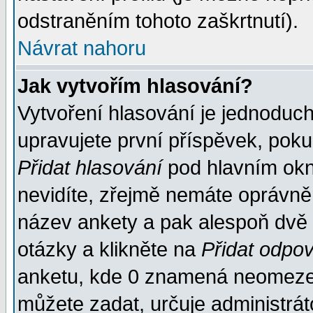
odstraněním tohoto zaškrtnutí).
Návrat nahoru
Jak vytvořím hlasování?
Vytvoření hlasování je jednoduc
upravujete první příspěvek, pokud
Přidat hlasování
pod hlavním okn
nevidíte, zřejmě nemáte oprávněn
název ankety a pak alespoň dvě
otázky a klikněte na
Přidat odpo
anketu, kde 0 znamená neomezen
můžete zadat, určuje administrát