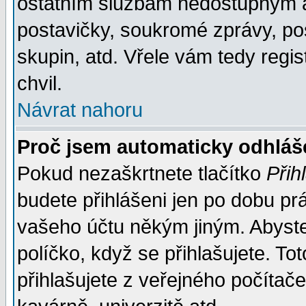
ostatním službám nedostupným a
postavičky, soukromé zprávy, pos
skupin, atd. Vřele vám tedy regi
chvil.
Návrat nahoru
Proč jsem automaticky odhlá
Pokud nezaškrtnete tlačítko
Přih
budete přihlášeni jen po dobu prá
vašeho účtu někým jiným. Abyste z
políčko, když se přihlašujete. 
přihlašujete z veřejného počítače