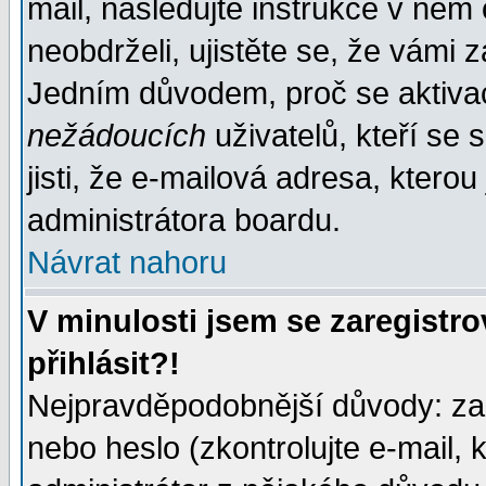
mail, následujte instrukce v něm
neobdrželi, ujistěte se, že vámi 
Jedním důvodem, proč se aktiva
nežádoucích
uživatelů, kteří se 
jisti, že e-mailová adresa, kterou 
administrátora boardu.
Návrat nahoru
V minulosti jsem se zaregistr
přihlásit?!
Nejpravděpodobnější důvody: zad
nebo heslo (zkontrolujte e-mail, k