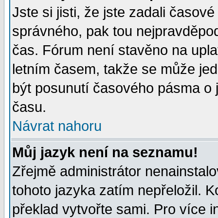
Jste si jisti, že jste zadali časo
správného, pak tou nejpravděpodo
čas. Fórum není stavěno na upla
letním časem, takže se může jed
být posunutí časového pásma o j
času.
Návrat nahoru
Můj jazyk není na seznamu!
Zřejmě administrátor nenainstalov
tohoto jazyka zatím nepřeložil. K
překlad vytvořte sami. Pro více 