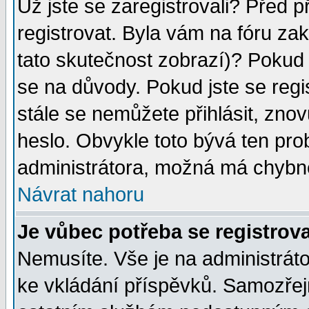
Už jste se zaregistrovali? Před p
registrovat. Byla vám na fóru za
tato skutečnost zobrazí)? Pokud a
se na důvody. Pokud jste se regist
stále se nemůžete přihlásit, znov
heslo. Obvykle toto bývá ten pro
administrátora, možná má chybné
Návrat nahoru
Je vůbec potřeba se registrov
Nemusíte. Vše je na administrátor
ke vkládání příspěvků. Samozřej