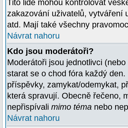
Tito lidé mohou kontrolovat veš
zakazování uživatelů, vytváření
atd. Mají také všechny pravomoc
Návrat nahoru
Kdo jsou moderátoři?
Moderátoři jsou jednotlivci (nebo 
starat se o chod fóra každý den
příspěvky, zamykat/odemykat, př
která spravují. Obecně řečeno, m
nepřispívali
mimo téma
nebo nepř
Návrat nahoru