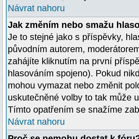
Návrat nahoru
Jak změním nebo smažu hlas
Je to stejné jako s příspěvky, 
původním autorem, moderátorem
zahájíte kliknutím na první přísp
hlasováním spojeno). Pokud nikd
mohou vymazat nebo změnit polož
uskutečněné volby to tak může uč
Tímto opatřením se snažíme zabr
Návrat nahoru
Proč se nemohu dostat k fóru