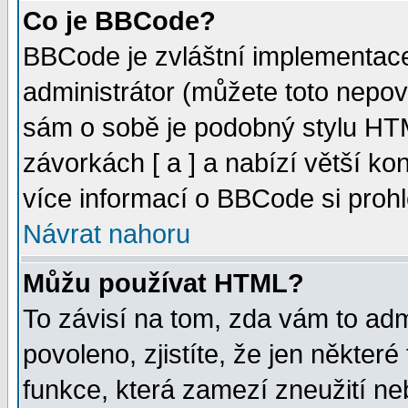
Co je BBCode?
BBCode je zvláštní implementac
administrátor (můžete toto nepov
sám o sobě je podobný stylu HTM
závorkách [ a ] a nabízí větší kon
více informací o BBCode si proh
Návrat nahoru
Můžu používat HTML?
To závisí na tom, zda vám to adm
povoleno, zjistíte, že jen některé
funkce, která zamezí zneužití ne