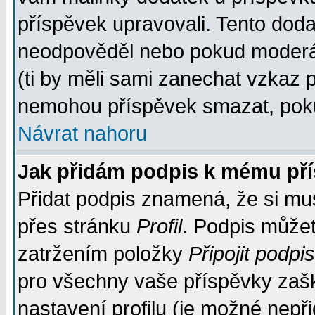
příspěvek upravovali. Tento doda
neodpověděl nebo pokud moderáto
(ti by měli sami zanechat vzkaz p
nemohou příspěvek smazat, poku
Návrat nahoru
Jak přidám podpis k mému př
Přidat podpis znamená, že si musí
přes stránku
Profil
. Podpis může
zatržením položky
Připojit podpis
pro všechny vaše příspěvky zašk
nastavení profilu (je možné nep