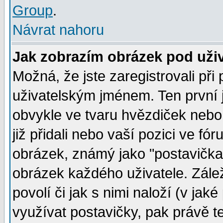
Group
.
Návrat nahoru
Jak zobrazím obrázek pod už
Možná, že jste zaregistrovali př
uživatelským jménem. Ten první j
obvykle ve tvaru hvězdiček nebo k
již přidali nebo vaší pozici ve f
obrázek, známý jako "postavička" 
obrázek každého uživatele. Zálež
povolí či jak s nimi naloží (v j
využívat postavičky, pak právě te