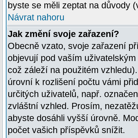
byste se měli zeptat na důvody (
Návrat nahoru
Jak změní svoje zařazení?
Obecně vzato, svoje zařazení p
objevují pod vaším uživatelským
což záleží na použitém vzhledu)
úrovní k rozlišení počtu vámi při
určitých uživatelů, např. označe
zvláštní vzhled. Prosím, nezatěž
abyste dosáhli vyšší úrovně. Mo
počet vašich příspěvků snížit.