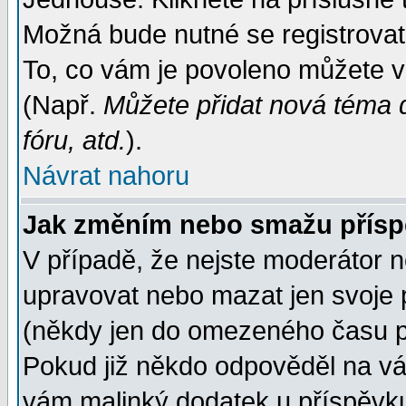
Možná bude nutné se registrovat
To, co vám je povoleno můžete vi
(Např.
Můžete přidat nová téma d
fóru, atd.
).
Návrat nahoru
Jak změním nebo smažu přís
V případě, že nejste moderátor n
upravovat nebo mazat jen svoje 
(někdy jen do omezeného času po
Pokud již někdo odpověděl na váš
vám malinký dodatek u příspěvku, 