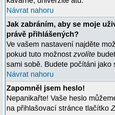
kavárně, univerzitě atd.
Návrat nahoru
Jak zabráním, aby se moje uži
právě přihlášených?
Ve vašem nastavení najděte mo
pokud tuto možnost
zvolíte
budete
sami sobě. Budete počítáni jako s
Návrat nahoru
Zapomněl jsem heslo!
Nepanikařte! Vaše heslo můžeme
na přihlašovací stránce tlačítko
Z