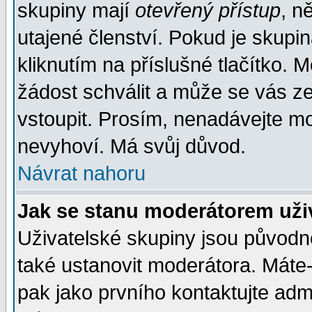
skupiny mají
otevřený přístup
, n
utajené členství. Pokud je skupi
kliknutím na příslušné tlačítko. 
žádost schválit a může se vás z
vstoupit. Prosím, nenadávejte mo
nevyhoví. Má svůj důvod.
Návrat nahoru
Jak se stanu moderátorem uži
Uživatelské skupiny jsou původ
také ustanovit moderátora. Máte-l
pak jako prvního kontaktujte ad