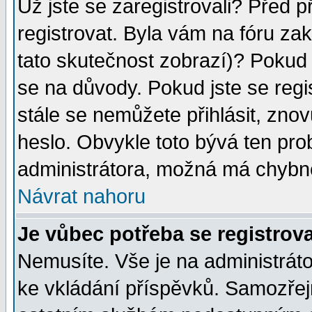
Už jste se zaregistrovali? Před p
registrovat. Byla vám na fóru za
tato skutečnost zobrazí)? Pokud a
se na důvody. Pokud jste se regist
stále se nemůžete přihlásit, znov
heslo. Obvykle toto bývá ten pro
administrátora, možná má chybné
Návrat nahoru
Je vůbec potřeba se registrov
Nemusíte. Vše je na administrátor
ke vkládání příspěvků. Samozřej