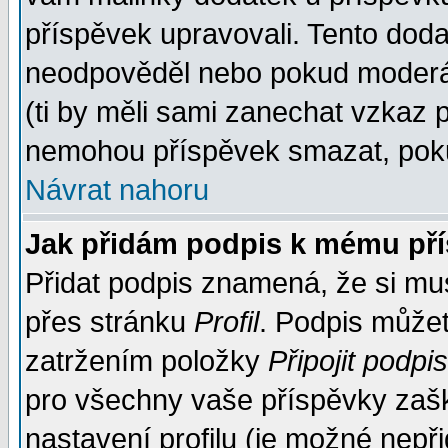
příspěvek upravovali. Tento doda
neodpověděl nebo pokud moderáto
(ti by měli sami zanechat vzkaz p
nemohou příspěvek smazat, poku
Návrat nahoru
Jak přidám podpis k mému př
Přidat podpis znamená, že si musí
přes stránku
Profil
. Podpis může
zatržením položky
Připojit podpis
pro všechny vaše příspěvky zašk
nastavení profilu (je možné nep