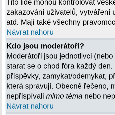
Tito lidé mohou kontrolovat veš
zakazování uživatelů, vytváření
atd. Mají také všechny pravomoc
Návrat nahoru
Kdo jsou moderátoři?
Moderátoři jsou jednotlivci (nebo 
starat se o chod fóra každý den
příspěvky, zamykat/odemykat, př
která spravují. Obecně řečeno, m
nepřispívali
mimo téma
nebo nepř
Návrat nahoru