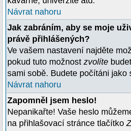
kavárně, univerzitě atd.
Návrat nahoru
Jak zabráním, aby se moje uži
právě přihlášených?
Ve vašem nastavení najděte mo
pokud tuto možnost
zvolíte
budete
sami sobě. Budete počítáni jako s
Návrat nahoru
Zapomněl jsem heslo!
Nepanikařte! Vaše heslo můžeme
na přihlašovací stránce tlačítko
Z