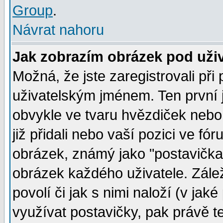
Group
.
Návrat nahoru
Jak zobrazím obrázek pod už
Možná, že jste zaregistrovali př
uživatelským jménem. Ten první j
obvykle ve tvaru hvězdiček nebo k
již přidali nebo vaší pozici ve f
obrázek, známý jako "postavička" 
obrázek každého uživatele. Zálež
povolí či jak s nimi naloží (v j
využívat postavičky, pak právě te