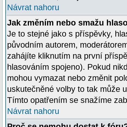
Návrat nahoru
Jak změním nebo smažu hlas
Je to stejné jako s příspěvky, 
původním autorem, moderátorem
zahájíte kliknutím na první přísp
hlasováním spojeno). Pokud nikd
mohou vymazat nebo změnit polož
uskutečněné volby to tak může uč
Tímto opatřením se snažíme zabr
Návrat nahoru
Proč se nemohu dostat k fóru