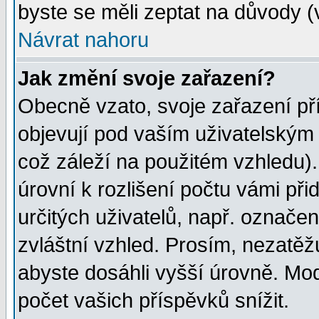
byste se měli zeptat na důvody (
Návrat nahoru
Jak změní svoje zařazení?
Obecně vzato, svoje zařazení p
objevují pod vaším uživatelským
což záleží na použitém vzhledu)
úrovní k rozlišení počtu vámi při
určitých uživatelů, např. označe
zvláštní vzhled. Prosím, nezatěž
abyste dosáhli vyšší úrovně. Mo
počet vašich příspěvků snížit.