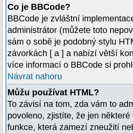
Co je BBCode?
BBCode je zvláštní implementac
administrátor (můžete toto nepov
sám o sobě je podobný stylu HTM
závorkách [ a ] a nabízí větší kon
více informací o BBCode si proh
Návrat nahoru
Můžu používat HTML?
To závisí na tom, zda vám to adm
povoleno, zjistíte, že jen některé
funkce, která zamezí zneužití ne