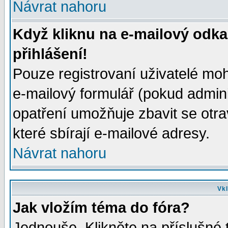
Návrat nahoru
Když kliknu na e-mailový odka
přihlášení!
Pouze registrovaní uživatelé moh
e-mailový formulář (pokud adminis
opatření umožňuje zbavit se otr
které sbírají e-mailové adresy.
Návrat nahoru
Vkl
Jak vložím téma do fóra?
Jednouše. Klikněte na příslušné 