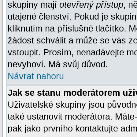
skupiny mají
otevřený přístup
, n
utajené členství. Pokud je skupi
kliknutím na příslušné tlačítko. 
žádost schválit a může se vás z
vstoupit. Prosím, nenadávejte mo
nevyhoví. Má svůj důvod.
Návrat nahoru
Jak se stanu moderátorem uži
Uživatelské skupiny jsou původ
také ustanovit moderátora. Máte-l
pak jako prvního kontaktujte ad