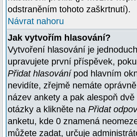
odstraněním tohoto zaškrtnutí).
Návrat nahoru
Jak vytvořím hlasování?
Vytvoření hlasování je jednoduc
upravujete první příspěvek, pokud
Přidat hlasování
pod hlavním okn
nevidíte, zřejmě nemáte oprávněn
název ankety a pak alespoň dvě
otázky a klikněte na
Přidat odpo
anketu, kde 0 znamená neomezen
můžete zadat, určuje administrát