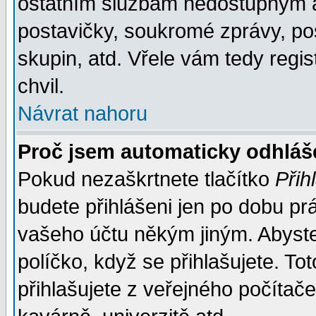
ostatním službám nedostupným a
postavičky, soukromé zprávy, pos
skupin, atd. Vřele vám tedy regi
chvil.
Návrat nahoru
Proč jsem automaticky odhlá
Pokud nezaškrtnete tlačítko
Přih
budete přihlášeni jen po dobu prá
vašeho účtu někým jiným. Abyste z
políčko, když se přihlašujete. 
přihlašujete z veřejného počítače