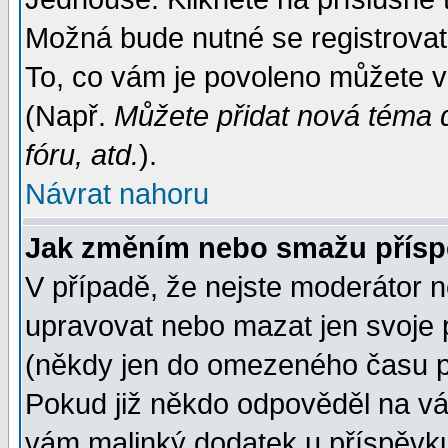
Možná bude nutné se registrovat
To, co vám je povoleno můžete vi
(Např.
Můžete přidat nová téma d
fóru, atd.
).
Návrat nahoru
Jak změním nebo smažu přís
V případě, že nejste moderátor n
upravovat nebo mazat jen svoje 
(někdy jen do omezeného času po
Pokud již někdo odpověděl na váš
vám malinký dodatek u příspěvku, 