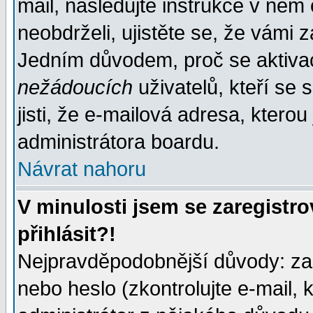
mail, následujte instrukce v něm
neobdrželi, ujistěte se, že vámi 
Jedním důvodem, proč se aktiva
nežádoucích
uživatelů, kteří se 
jisti, že e-mailová adresa, kterou 
administrátora boardu.
Návrat nahoru
V minulosti jsem se zaregistr
přihlásit?!
Nejpravděpodobnější důvody: zad
nebo heslo (zkontrolujte e-mail, k