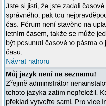
Jste si jisti, že jste zadali časo
správného, pak tou nejpravděpodo
čas. Fórum není stavěno na upla
letním časem, takže se může jed
být posunutí časového pásma o j
času.
Návrat nahoru
Můj jazyk není na seznamu!
Zřejmě administrátor nenainstalov
tohoto jazyka zatím nepřeložil. K
překlad vytvořte sami. Pro více 