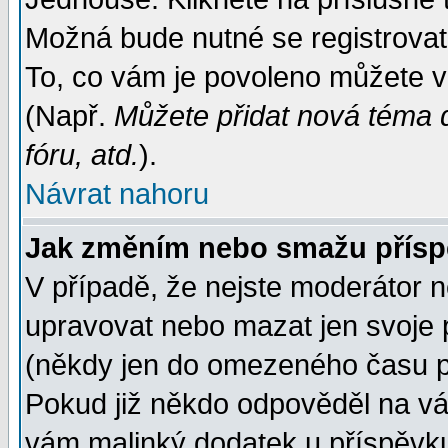
Možná bude nutné se registrovat
To, co vám je povoleno můžete vi
(Např.
Můžete přidat nová téma d
fóru, atd.
).
Návrat nahoru
Jak změním nebo smažu přís
V případě, že nejste moderátor n
upravovat nebo mazat jen svoje 
(někdy jen do omezeného času po
Pokud již někdo odpověděl na váš
vám malinký dodatek u příspěvku, 