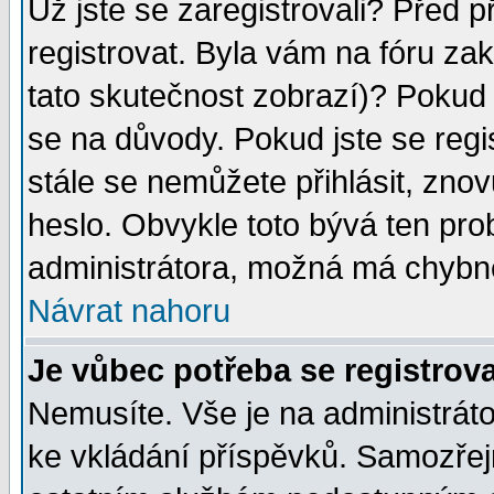
Už jste se zaregistrovali? Před p
registrovat. Byla vám na fóru za
tato skutečnost zobrazí)? Pokud a
se na důvody. Pokud jste se regist
stále se nemůžete přihlásit, znov
heslo. Obvykle toto bývá ten pro
administrátora, možná má chybné
Návrat nahoru
Je vůbec potřeba se registrov
Nemusíte. Vše je na administrátor
ke vkládání příspěvků. Samozřej