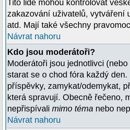
Tito lidé mohou kontrolovat veš
zakazování uživatelů, vytváření
atd. Mají také všechny pravomoc
Návrat nahoru
Kdo jsou moderátoři?
Moderátoři jsou jednotlivci (nebo 
starat se o chod fóra každý den
příspěvky, zamykat/odemykat, př
která spravují. Obecně řečeno, m
nepřispívali
mimo téma
nebo nepř
Návrat nahoru