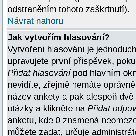
odstraněním tohoto zaškrtnutí).
Návrat nahoru
Jak vytvořím hlasování?
Vytvoření hlasování je jednoduc
upravujete první příspěvek, pokud
Přidat hlasování
pod hlavním okn
nevidíte, zřejmě nemáte oprávněn
název ankety a pak alespoň dvě
otázky a klikněte na
Přidat odpo
anketu, kde 0 znamená neomezen
můžete zadat, určuje administrát