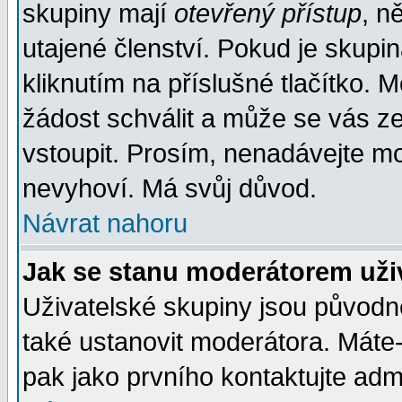
skupiny mají
otevřený přístup
, n
utajené členství. Pokud je skupi
kliknutím na příslušné tlačítko. 
žádost schválit a může se vás z
vstoupit. Prosím, nenadávejte mo
nevyhoví. Má svůj důvod.
Návrat nahoru
Jak se stanu moderátorem uži
Uživatelské skupiny jsou původ
také ustanovit moderátora. Máte-l
pak jako prvního kontaktujte ad