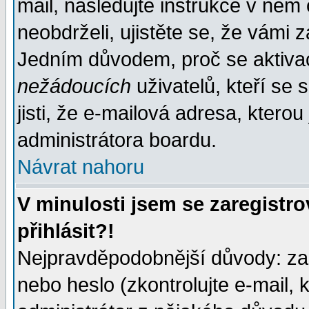
mail, následujte instrukce v něm
neobdrželi, ujistěte se, že vámi 
Jedním důvodem, proč se aktiva
nežádoucích
uživatelů, kteří se 
jisti, že e-mailová adresa, kterou 
administrátora boardu.
Návrat nahoru
V minulosti jsem se zaregistr
přihlásit?!
Nejpravděpodobnější důvody: zad
nebo heslo (zkontrolujte e-mail, k