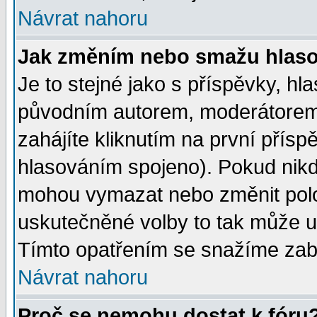
Návrat nahoru
Jak změním nebo smažu hlas
Je to stejné jako s příspěvky, 
původním autorem, moderátorem
zahájíte kliknutím na první přísp
hlasováním spojeno). Pokud nikd
mohou vymazat nebo změnit polož
uskutečněné volby to tak může uč
Tímto opatřením se snažíme zabr
Návrat nahoru
Proč se nemohu dostat k fóru