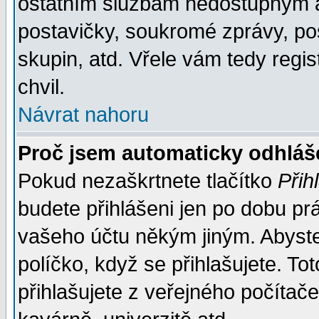
ostatním službám nedostupným a
postavičky, soukromé zprávy, pos
skupin, atd. Vřele vám tedy regi
chvil.
Návrat nahoru
Proč jsem automaticky odhlá
Pokud nezaškrtnete tlačítko
Přih
budete přihlášeni jen po dobu prá
vašeho účtu někým jiným. Abyste z
políčko, když se přihlašujete. 
přihlašujete z veřejného počítače