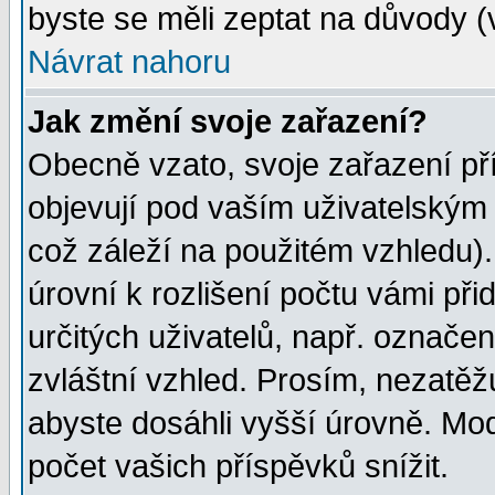
byste se měli zeptat na důvody (
Návrat nahoru
Jak změní svoje zařazení?
Obecně vzato, svoje zařazení p
objevují pod vaším uživatelským
což záleží na použitém vzhledu)
úrovní k rozlišení počtu vámi při
určitých uživatelů, např. označe
zvláštní vzhled. Prosím, nezatěž
abyste dosáhli vyšší úrovně. Mo
počet vašich příspěvků snížit.