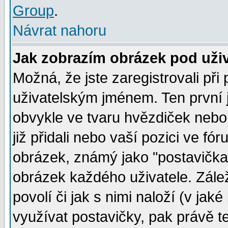
Group
.
Návrat nahoru
Jak zobrazím obrázek pod už
Možná, že jste zaregistrovali př
uživatelským jménem. Ten první j
obvykle ve tvaru hvězdiček nebo k
již přidali nebo vaší pozici ve f
obrázek, známý jako "postavička" 
obrázek každého uživatele. Zálež
povolí či jak s nimi naloží (v j
využívat postavičky, pak právě te