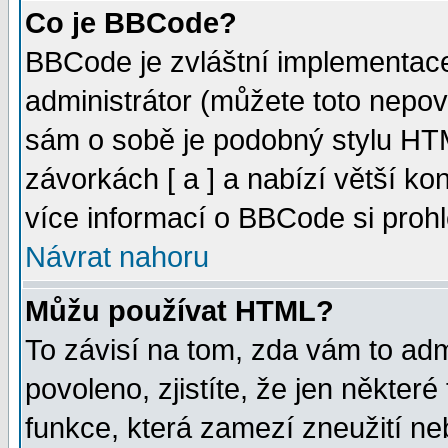
Co je BBCode?
BBCode je zvláštní implementac
administrátor (můžete toto nepov
sám o sobě je podobný stylu HTM
závorkách [ a ] a nabízí větší kon
více informací o BBCode si proh
Návrat nahoru
Můžu používat HTML?
To závisí na tom, zda vám to adm
povoleno, zjistíte, že jen některé
funkce, která zamezí zneužití ne