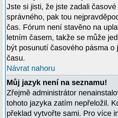
Jste si jisti, že jste zadali časo
správného, pak tou nejpravděpodo
čas. Fórum není stavěno na upla
letním časem, takže se může jed
být posunutí časového pásma o j
času.
Návrat nahoru
Můj jazyk není na seznamu!
Zřejmě administrátor nenainstalov
tohoto jazyka zatím nepřeložil. K
překlad vytvořte sami. Pro více 