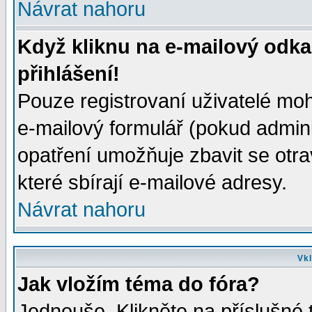
Návrat nahoru
Když kliknu na e-mailový odka
přihlášení!
Pouze registrovaní uživatelé moh
e-mailový formulář (pokud adminis
opatření umožňuje zbavit se otr
které sbírají e-mailové adresy.
Návrat nahoru
Vkl
Jak vložím téma do fóra?
Jednouše. Klikněte na příslušné 