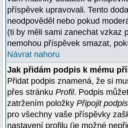
příspěvek upravovali. Tento doda
neodpověděl nebo pokud moderáto
(ti by měli sami zanechat vzkaz p
nemohou příspěvek smazat, poku
Návrat nahoru
Jak přidám podpis k mému př
Přidat podpis znamená, že si musí
přes stránku
Profil
. Podpis může
zatržením položky
Připojit podpis
pro všechny vaše příspěvky zašk
nastavení profilu (je možné nep