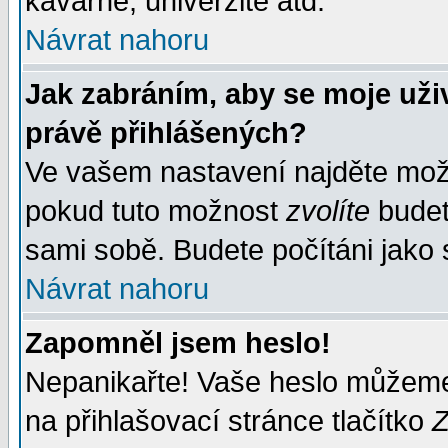
kavárně, univerzitě atd.
Návrat nahoru
Jak zabráním, aby se moje uži
právě přihlášených?
Ve vašem nastavení najděte mo
pokud tuto možnost
zvolíte
budete
sami sobě. Budete počítáni jako s
Návrat nahoru
Zapomněl jsem heslo!
Nepanikařte! Vaše heslo můžeme
na přihlašovací stránce tlačítko
Z