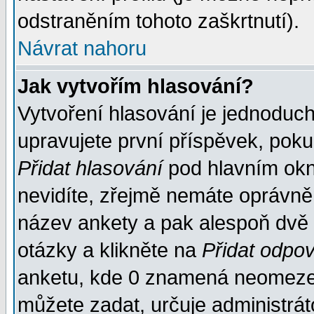
odstraněním tohoto zaškrtnutí).
Návrat nahoru
Jak vytvořím hlasování?
Vytvoření hlasování je jednoduc
upravujete první příspěvek, pokud
Přidat hlasování
pod hlavním okn
nevidíte, zřejmě nemáte oprávněn
název ankety a pak alespoň dvě
otázky a klikněte na
Přidat odpo
anketu, kde 0 znamená neomezen
můžete zadat, určuje administrát