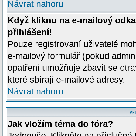
Návrat nahoru
Když kliknu na e-mailový odka
přihlášení!
Pouze registrovaní uživatelé moh
e-mailový formulář (pokud adminis
opatření umožňuje zbavit se otr
které sbírají e-mailové adresy.
Návrat nahoru
Vkl
Jak vložím téma do fóra?
Jednouše. Klikněte na příslušné 