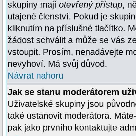
skupiny mají
otevřený přístup
, n
utajené členství. Pokud je skupi
kliknutím na příslušné tlačítko. 
žádost schválit a může se vás z
vstoupit. Prosím, nenadávejte mo
nevyhoví. Má svůj důvod.
Návrat nahoru
Jak se stanu moderátorem uži
Uživatelské skupiny jsou původ
také ustanovit moderátora. Máte-l
pak jako prvního kontaktujte ad