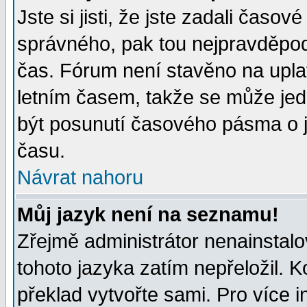
Jste si jisti, že jste zadali časo
správného, pak tou nejpravděpodo
čas. Fórum není stavěno na upla
letním časem, takže se může jed
být posunutí časového pásma o j
času.
Návrat nahoru
Můj jazyk není na seznamu!
Zřejmě administrátor nenainstalov
tohoto jazyka zatím nepřeložil. K
překlad vytvořte sami. Pro více 