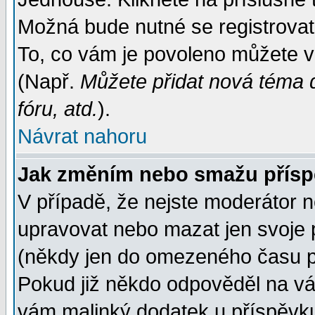
Možná bude nutné se registrovat
To, co vám je povoleno můžete vi
(Např.
Můžete přidat nová téma d
fóru, atd.
).
Návrat nahoru
Jak změním nebo smažu přís
V případě, že nejste moderátor n
upravovat nebo mazat jen svoje 
(někdy jen do omezeného času po
Pokud již někdo odpověděl na váš
vám malinký dodatek u příspěvku, 