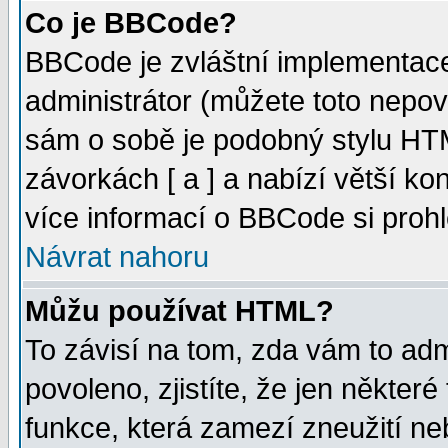
Co je BBCode?
BBCode je zvláštní implementac
administrátor (můžete toto nepov
sám o sobě je podobný stylu HTM
závorkách [ a ] a nabízí větší kon
více informací o BBCode si proh
Návrat nahoru
Můžu používat HTML?
To závisí na tom, zda vám to adm
povoleno, zjistíte, že jen některé
funkce, která zamezí zneužití ne