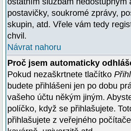
ostatním službám nedostupným a
postavičky, soukromé zprávy, pos
skupin, atd. Vřele vám tedy regi
chvil.
Návrat nahoru
Proč jsem automaticky odhlá
Pokud nezaškrtnete tlačítko
Přih
budete přihlášeni jen po dobu prá
vašeho účtu někým jiným. Abyste z
políčko, když se přihlašujete. 
přihlašujete z veřejného počítače