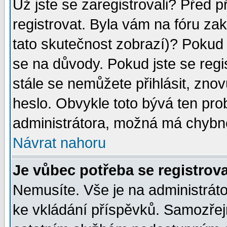
Už jste se zaregistrovali? Před p
registrovat. Byla vám na fóru za
tato skutečnost zobrazí)? Pokud a
se na důvody. Pokud jste se regist
stále se nemůžete přihlásit, znov
heslo. Obvykle toto bývá ten pro
administrátora, možná má chybné
Návrat nahoru
Je vůbec potřeba se registrov
Nemusíte. Vše je na administrátor
ke vkládání příspěvků. Samozřej