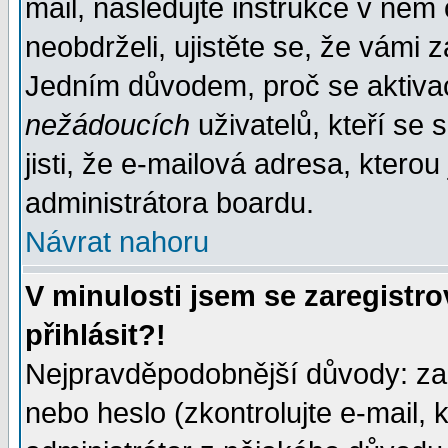
mail, následujte instrukce v něm
neobdrželi, ujistěte se, že vámi 
Jedním důvodem, proč se aktiva
nežádoucích
uživatelů, kteří se 
jisti, že e-mailová adresa, kterou 
administrátora boardu.
Návrat nahoru
V minulosti jsem se zaregistr
přihlásit?!
Nejpravděpodobnější důvody: zad
nebo heslo (zkontrolujte e-mail, k