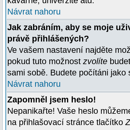
kavárně, univerzitě atd.
Návrat nahoru
Jak zabráním, aby se moje uži
právě přihlášených?
Ve vašem nastavení najděte mo
pokud tuto možnost
zvolíte
budete
sami sobě. Budete počítáni jako s
Návrat nahoru
Zapomněl jsem heslo!
Nepanikařte! Vaše heslo můžeme
na přihlašovací stránce tlačítko
Z