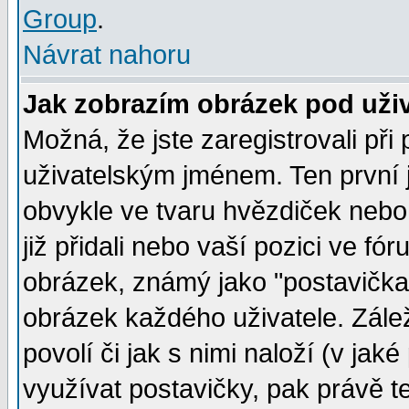
Group
.
Návrat nahoru
Jak zobrazím obrázek pod už
Možná, že jste zaregistrovali př
uživatelským jménem. Ten první j
obvykle ve tvaru hvězdiček nebo k
již přidali nebo vaší pozici ve f
obrázek, známý jako "postavička" 
obrázek každého uživatele. Zálež
povolí či jak s nimi naloží (v j
využívat postavičky, pak právě te