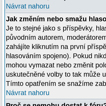
Návrat nahoru
Jak změním nebo smažu hlas
Je to stejné jako s příspěvky, 
původním autorem, moderátorem
zahájíte kliknutím na první přísp
hlasováním spojeno). Pokud nikd
mohou vymazat nebo změnit polož
uskutečněné volby to tak může uč
Tímto opatřením se snažíme zabr
Návrat nahoru
Proč se nemohu dostat k fóru