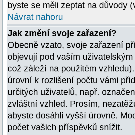
byste se měli zeptat na důvody (
Návrat nahoru
Jak změní svoje zařazení?
Obecně vzato, svoje zařazení p
objevují pod vaším uživatelským
což záleží na použitém vzhledu)
úrovní k rozlišení počtu vámi při
určitých uživatelů, např. označe
zvláštní vzhled. Prosím, nezatěž
abyste dosáhli vyšší úrovně. Mo
počet vašich příspěvků snížit.