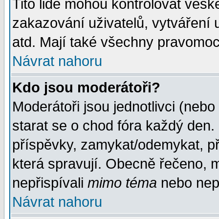
Tito lidé mohou kontrolovat veš
zakazování uživatelů, vytváření
atd. Mají také všechny pravomoc
Návrat nahoru
Kdo jsou moderátoři?
Moderátoři jsou jednotlivci (nebo 
starat se o chod fóra každý den
příspěvky, zamykat/odemykat, př
která spravují. Obecně řečeno, m
nepřispívali
mimo téma
nebo nepř
Návrat nahoru