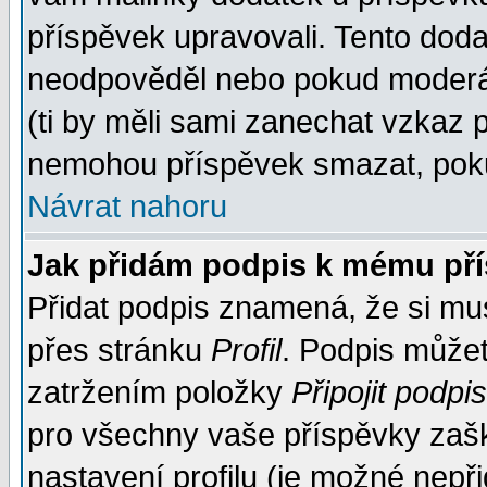
příspěvek upravovali. Tento doda
neodpověděl nebo pokud moderáto
(ti by měli sami zanechat vzkaz p
nemohou příspěvek smazat, poku
Návrat nahoru
Jak přidám podpis k mému př
Přidat podpis znamená, že si musí
přes stránku
Profil
. Podpis může
zatržením položky
Připojit podpis
pro všechny vaše příspěvky zašk
nastavení profilu (je možné nep