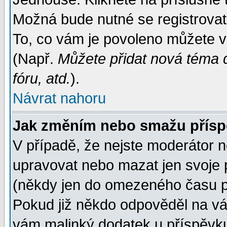
Možná bude nutné se registrovat
To, co vám je povoleno můžete vi
(Např.
Můžete přidat nová téma d
fóru, atd.
).
Návrat nahoru
Jak změním nebo smažu přís
V případě, že nejste moderátor n
upravovat nebo mazat jen svoje 
(někdy jen do omezeného času po
Pokud již někdo odpověděl na váš
vám malinký dodatek u příspěvku, 