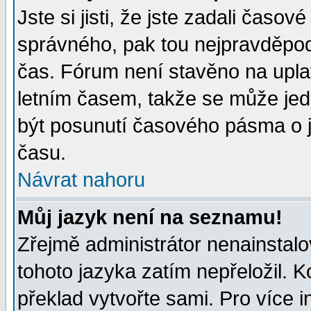
Jste si jisti, že jste zadali časo
správného, pak tou nejpravděpodo
čas. Fórum není stavěno na upla
letním časem, takže se může jed
být posunutí časového pásma o j
času.
Návrat nahoru
Můj jazyk není na seznamu!
Zřejmě administrátor nenainstalov
tohoto jazyka zatím nepřeložil. K
překlad vytvořte sami. Pro více 