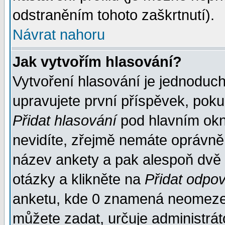
odstraněním tohoto zaškrtnutí).
Návrat nahoru
Jak vytvořím hlasování?
Vytvoření hlasování je jednoduc
upravujete první příspěvek, pokud
Přidat hlasování
pod hlavním okn
nevidíte, zřejmě nemáte oprávněn
název ankety a pak alespoň dvě
otázky a klikněte na
Přidat odpo
anketu, kde 0 znamená neomezen
můžete zadat, určuje administrát