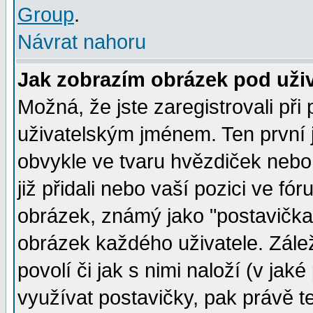
Group
.
Návrat nahoru
Jak zobrazím obrázek pod už
Možná, že jste zaregistrovali př
uživatelským jménem. Ten první j
obvykle ve tvaru hvězdiček nebo k
již přidali nebo vaší pozici ve f
obrázek, známý jako "postavička" 
obrázek každého uživatele. Zálež
povolí či jak s nimi naloží (v j
využívat postavičky, pak právě te