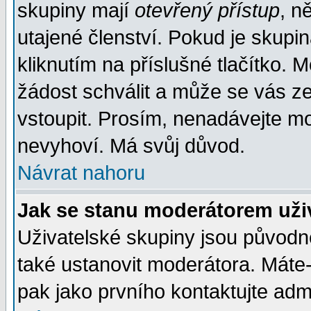
skupiny mají
otevřený přístup
, n
utajené členství. Pokud je skupi
kliknutím na příslušné tlačítko. 
žádost schválit a může se vás z
vstoupit. Prosím, nenadávejte mo
nevyhoví. Má svůj důvod.
Návrat nahoru
Jak se stanu moderátorem uži
Uživatelské skupiny jsou původ
také ustanovit moderátora. Máte-l
pak jako prvního kontaktujte ad