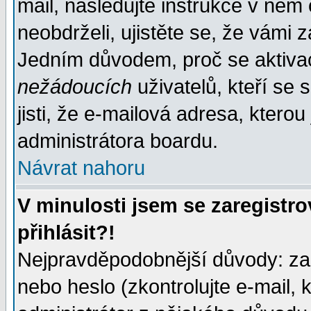
mail, následujte instrukce v něm
neobdrželi, ujistěte se, že vámi 
Jedním důvodem, proč se aktiva
nežádoucích
uživatelů, kteří se 
jisti, že e-mailová adresa, kterou 
administrátora boardu.
Návrat nahoru
V minulosti jsem se zaregistr
přihlásit?!
Nejpravděpodobnější důvody: zad
nebo heslo (zkontrolujte e-mail, k