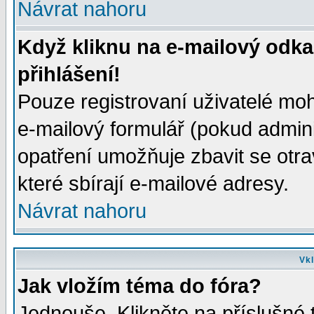
Návrat nahoru
Když kliknu na e-mailový odka
přihlášení!
Pouze registrovaní uživatelé moh
e-mailový formulář (pokud adminis
opatření umožňuje zbavit se otr
které sbírají e-mailové adresy.
Návrat nahoru
Vkl
Jak vložím téma do fóra?
Jednouše. Klikněte na příslušné 