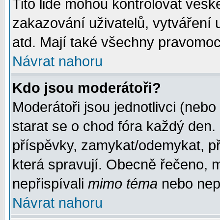
Tito lidé mohou kontrolovat veš
zakazování uživatelů, vytváření
atd. Mají také všechny pravomoc
Návrat nahoru
Kdo jsou moderátoři?
Moderátoři jsou jednotlivci (nebo 
starat se o chod fóra každý den
příspěvky, zamykat/odemykat, př
která spravují. Obecně řečeno, m
nepřispívali
mimo téma
nebo nepř
Návrat nahoru