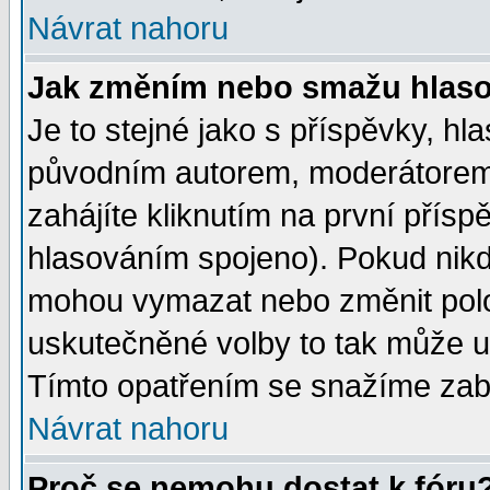
Návrat nahoru
Jak změním nebo smažu hlas
Je to stejné jako s příspěvky, 
původním autorem, moderátorem
zahájíte kliknutím na první přísp
hlasováním spojeno). Pokud nikd
mohou vymazat nebo změnit polož
uskutečněné volby to tak může uč
Tímto opatřením se snažíme zabr
Návrat nahoru
Proč se nemohu dostat k fóru