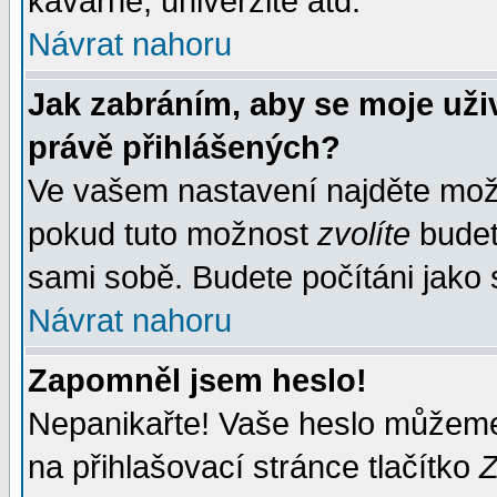
kavárně, univerzitě atd.
Návrat nahoru
Jak zabráním, aby se moje uži
právě přihlášených?
Ve vašem nastavení najděte mo
pokud tuto možnost
zvolíte
budete
sami sobě. Budete počítáni jako s
Návrat nahoru
Zapomněl jsem heslo!
Nepanikařte! Vaše heslo můžeme
na přihlašovací stránce tlačítko
Z