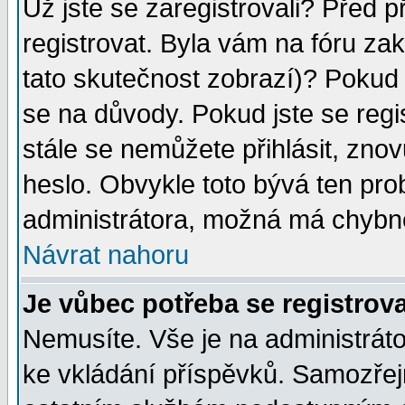
Už jste se zaregistrovali? Před p
registrovat. Byla vám na fóru za
tato skutečnost zobrazí)? Pokud a
se na důvody. Pokud jste se regist
stále se nemůžete přihlásit, znov
heslo. Obvykle toto bývá ten pro
administrátora, možná má chybné
Návrat nahoru
Je vůbec potřeba se registrov
Nemusíte. Vše je na administrátor
ke vkládání příspěvků. Samozřej