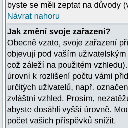
byste se měli zeptat na důvody (
Návrat nahoru
Jak změní svoje zařazení?
Obecně vzato, svoje zařazení p
objevují pod vaším uživatelským
což záleží na použitém vzhledu)
úrovní k rozlišení počtu vámi při
určitých uživatelů, např. označe
zvláštní vzhled. Prosím, nezatěž
abyste dosáhli vyšší úrovně. Mo
počet vašich příspěvků snížit.