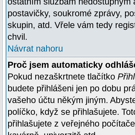
ostatním službám nedostupným a
postavičky, soukromé zprávy, pos
skupin, atd. Vřele vám tedy regi
chvil.
Návrat nahoru
Proč jsem automaticky odhlá
Pokud nezaškrtnete tlačítko
Přih
budete přihlášeni jen po dobu prá
vašeho účtu někým jiným. Abyste z
políčko, když se přihlašujete. 
přihlašujete z veřejného počítače