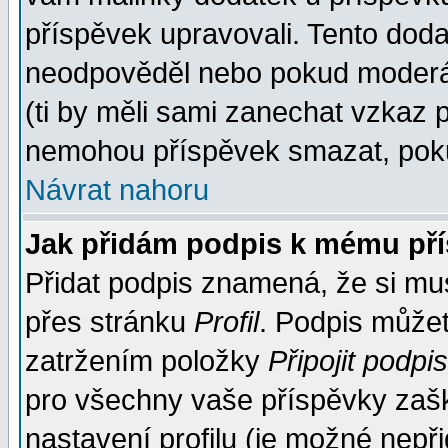
příspěvek upravovali. Tento doda
neodpověděl nebo pokud moderáto
(ti by měli sami zanechat vzkaz p
nemohou příspěvek smazat, poku
Návrat nahoru
Jak přidám podpis k mému př
Přidat podpis znamená, že si musí
přes stránku
Profil
. Podpis může
zatržením položky
Připojit podpis
pro všechny vaše příspěvky zašk
nastavení profilu (je možné nep