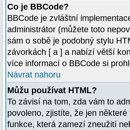
Co je BBCode?
BBCode je zvláštní implementac
administrátor (můžete toto nepov
sám o sobě je podobný stylu HTM
závorkách [ a ] a nabízí větší kon
více informací o BBCode si proh
Návrat nahoru
Můžu používat HTML?
To závisí na tom, zda vám to adm
povoleno, zjistíte, že jen některé
funkce, která zamezí zneužití ne