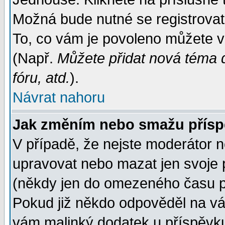
Možná bude nutné se registrovat
To, co vám je povoleno můžete vi
(Např.
Můžete přidat nová téma d
fóru, atd.
).
Návrat nahoru
Jak změním nebo smažu přís
V případě, že nejste moderátor n
upravovat nebo mazat jen svoje 
(někdy jen do omezeného času po
Pokud již někdo odpověděl na váš
vám malinký dodatek u příspěvku, 