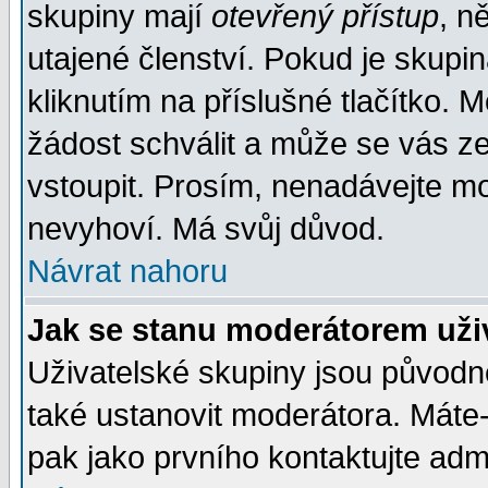
skupiny mají
otevřený přístup
, n
utajené členství. Pokud je skupi
kliknutím na příslušné tlačítko. 
žádost schválit a může se vás z
vstoupit. Prosím, nenadávejte mo
nevyhoví. Má svůj důvod.
Návrat nahoru
Jak se stanu moderátorem uži
Uživatelské skupiny jsou původ
také ustanovit moderátora. Máte-l
pak jako prvního kontaktujte ad