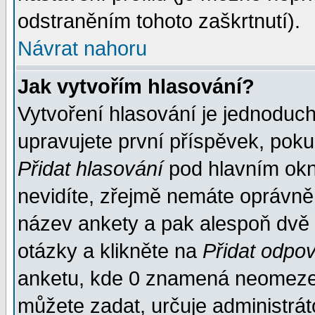
odstraněním tohoto zaškrtnutí).
Návrat nahoru
Jak vytvořím hlasování?
Vytvoření hlasování je jednoduc
upravujete první příspěvek, pokud
Přidat hlasování
pod hlavním okn
nevidíte, zřejmě nemáte oprávněn
název ankety a pak alespoň dvě
otázky a klikněte na
Přidat odpo
anketu, kde 0 znamená neomezen
můžete zadat, určuje administrát