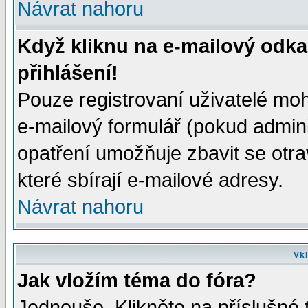
Návrat nahoru
Když kliknu na e-mailový odka
přihlášení!
Pouze registrovaní uživatelé moh
e-mailový formulář (pokud adminis
opatření umožňuje zbavit se otr
které sbírají e-mailové adresy.
Návrat nahoru
Vkl
Jak vložím téma do fóra?
Jednouše. Klikněte na příslušné 