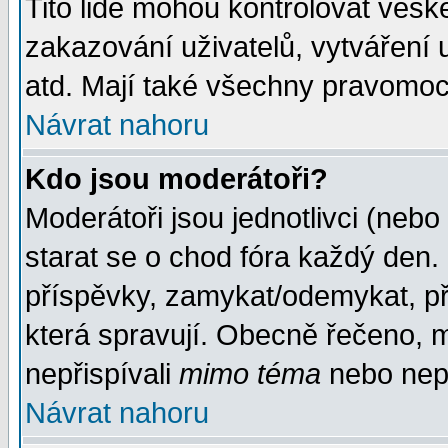
Tito lidé mohou kontrolovat veš
zakazování uživatelů, vytváření
atd. Mají také všechny pravomoc
Návrat nahoru
Kdo jsou moderátoři?
Moderátoři jsou jednotlivci (nebo 
starat se o chod fóra každý den
příspěvky, zamykat/odemykat, př
která spravují. Obecně řečeno, m
nepřispívali
mimo téma
nebo nepř
Návrat nahoru