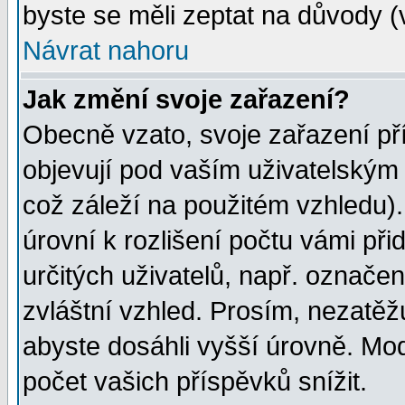
byste se měli zeptat na důvody (
Návrat nahoru
Jak změní svoje zařazení?
Obecně vzato, svoje zařazení p
objevují pod vaším uživatelským
což záleží na použitém vzhledu)
úrovní k rozlišení počtu vámi při
určitých uživatelů, např. označe
zvláštní vzhled. Prosím, nezatěž
abyste dosáhli vyšší úrovně. Mo
počet vašich příspěvků snížit.