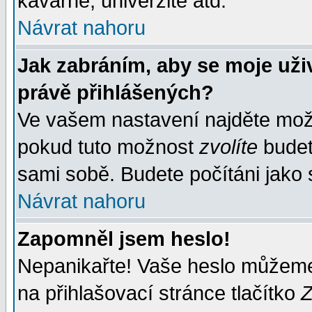
kavárně, univerzitě atd.
Návrat nahoru
Jak zabráním, aby se moje uži
právě přihlášených?
Ve vašem nastavení najděte mo
pokud tuto možnost
zvolíte
budete
sami sobě. Budete počítáni jako s
Návrat nahoru
Zapomněl jsem heslo!
Nepanikařte! Vaše heslo můžeme
na přihlašovací stránce tlačítko
Z