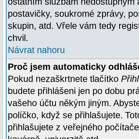
ostatním službám nedostupným a
postavičky, soukromé zprávy, pos
skupin, atd. Vřele vám tedy regi
chvil.
Návrat nahoru
Proč jsem automaticky odhlá
Pokud nezaškrtnete tlačítko
Přih
budete přihlášeni jen po dobu prá
vašeho účtu někým jiným. Abyste z
políčko, když se přihlašujete. 
přihlašujete z veřejného počítače