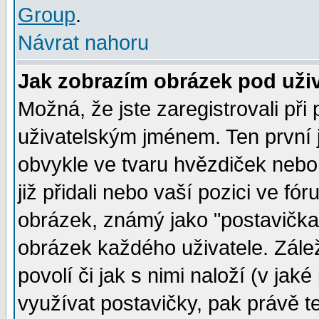
Group
.
Návrat nahoru
Jak zobrazím obrázek pod už
Možná, že jste zaregistrovali př
uživatelským jménem. Ten první j
obvykle ve tvaru hvězdiček nebo k
již přidali nebo vaší pozici ve f
obrázek, známý jako "postavička" 
obrázek každého uživatele. Zálež
povolí či jak s nimi naloží (v j
využívat postavičky, pak právě te