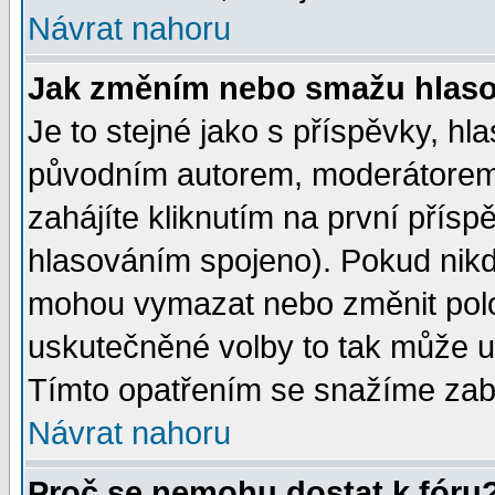
Návrat nahoru
Jak změním nebo smažu hlas
Je to stejné jako s příspěvky, 
původním autorem, moderátorem
zahájíte kliknutím na první přísp
hlasováním spojeno). Pokud nikd
mohou vymazat nebo změnit polož
uskutečněné volby to tak může uč
Tímto opatřením se snažíme zabr
Návrat nahoru
Proč se nemohu dostat k fóru