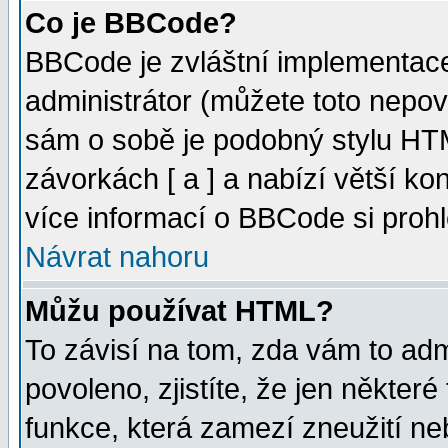
Co je BBCode?
BBCode je zvláštní implementac
administrátor (můžete toto nepov
sám o sobě je podobný stylu HTM
závorkách [ a ] a nabízí větší kon
více informací o BBCode si proh
Návrat nahoru
Můžu používat HTML?
To závisí na tom, zda vám to adm
povoleno, zjistíte, že jen některé
funkce, která zamezí zneužití ne