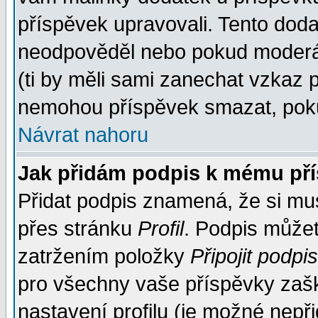
příspěvek upravovali. Tento doda
neodpověděl nebo pokud moderáto
(ti by měli sami zanechat vzkaz p
nemohou příspěvek smazat, poku
Návrat nahoru
Jak přidám podpis k mému př
Přidat podpis znamená, že si musí
přes stránku
Profil
. Podpis může
zatržením položky
Připojit podpis
pro všechny vaše příspěvky zašk
nastavení profilu (je možné nep