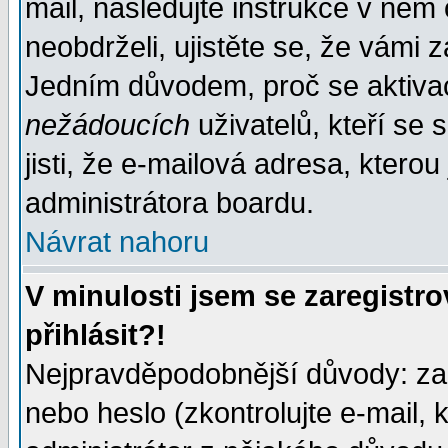
mail, následujte instrukce v něm
neobdrželi, ujistěte se, že vámi 
Jedním důvodem, proč se aktiva
nežádoucích
uživatelů, kteří se 
jisti, že e-mailová adresa, kterou 
administrátora boardu.
Návrat nahoru
V minulosti jsem se zaregistr
přihlásit?!
Nejpravděpodobnější důvody: zad
nebo heslo (zkontrolujte e-mail, k