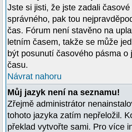
Jste si jisti, že jste zadali časo
správného, pak tou nejpravděpodo
čas. Fórum není stavěno na upla
letním časem, takže se může jed
být posunutí časového pásma o j
času.
Návrat nahoru
Můj jazyk není na seznamu!
Zřejmě administrátor nenainstalov
tohoto jazyka zatím nepřeložil. K
překlad vytvořte sami. Pro více 