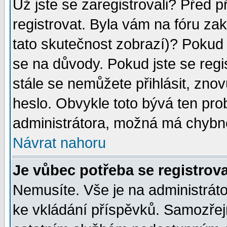
Už jste se zaregistrovali? Před p
registrovat. Byla vám na fóru za
tato skutečnost zobrazí)? Pokud a
se na důvody. Pokud jste se regist
stále se nemůžete přihlásit, znov
heslo. Obvykle toto bývá ten pro
administrátora, možná má chybné
Návrat nahoru
Je vůbec potřeba se registrov
Nemusíte. Vše je na administrátor
ke vkládání příspěvků. Samozřej