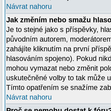
Návrat nahoru
Jak změním nebo smažu hlas
Je to stejné jako s příspěvky, 
původním autorem, moderátorem
zahájíte kliknutím na první přísp
hlasováním spojeno). Pokud nikd
mohou vymazat nebo změnit polož
uskutečněné volby to tak může uč
Tímto opatřením se snažíme zabr
Návrat nahoru
Proč se nemohu dostat k fóru