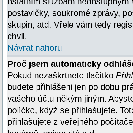
ostatním službám nedostupným a
postavičky, soukromé zprávy, pos
skupin, atd. Vřele vám tedy regi
chvil.
Návrat nahoru
Proč jsem automaticky odhlá
Pokud nezaškrtnete tlačítko
Přih
budete přihlášeni jen po dobu prá
vašeho účtu někým jiným. Abyste z
políčko, když se přihlašujete. 
přihlašujete z veřejného počítače