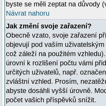
byste se měli zeptat na důvody (
Návrat nahoru
Jak změní svoje zařazení?
Obecně vzato, svoje zařazení p
objevují pod vaším uživatelským
což záleží na použitém vzhledu)
úrovní k rozlišení počtu vámi při
určitých uživatelů, např. označe
zvláštní vzhled. Prosím, nezatěž
abyste dosáhli vyšší úrovně. Mo
počet vašich příspěvků snížit.