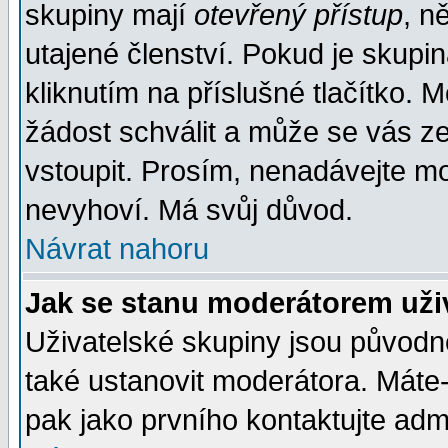
skupiny mají
otevřený přístup
, n
utajené členství. Pokud je skupi
kliknutím na příslušné tlačítko. 
žádost schválit a může se vás z
vstoupit. Prosím, nenadávejte mo
nevyhoví. Má svůj důvod.
Návrat nahoru
Jak se stanu moderátorem uži
Uživatelské skupiny jsou původ
také ustanovit moderátora. Máte-l
pak jako prvního kontaktujte ad