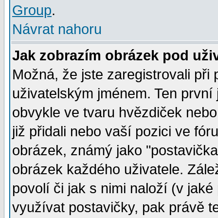
Group
.
Návrat nahoru
Jak zobrazím obrázek pod už
Možná, že jste zaregistrovali př
uživatelským jménem. Ten první j
obvykle ve tvaru hvězdiček nebo k
již přidali nebo vaší pozici ve f
obrázek, známý jako "postavička" 
obrázek každého uživatele. Zálež
povolí či jak s nimi naloží (v j
využívat postavičky, pak právě te