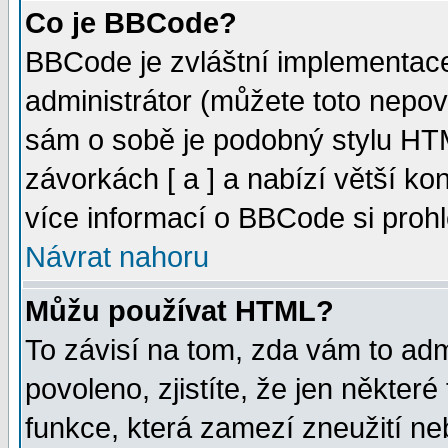
Co je BBCode?
BBCode je zvláštní implementac
administrátor (můžete toto nepov
sám o sobě je podobný stylu HTM
závorkách [ a ] a nabízí větší kon
více informací o BBCode si proh
Návrat nahoru
Můžu používat HTML?
To závisí na tom, zda vám to adm
povoleno, zjistíte, že jen některé
funkce, která zamezí zneužití ne