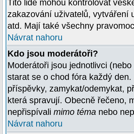
Tito lidé mohou kontrolovat veš
zakazování uživatelů, vytváření
atd. Mají také všechny pravomoc
Návrat nahoru
Kdo jsou moderátoři?
Moderátoři jsou jednotlivci (nebo 
starat se o chod fóra každý den
příspěvky, zamykat/odemykat, př
která spravují. Obecně řečeno, m
nepřispívali
mimo téma
nebo nepř
Návrat nahoru