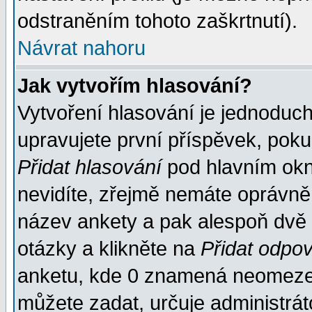
odstraněním tohoto zaškrtnutí).
Návrat nahoru
Jak vytvořím hlasování?
Vytvoření hlasování je jednoduc
upravujete první příspěvek, pokud
Přidat hlasování
pod hlavním okn
nevidíte, zřejmě nemáte oprávněn
název ankety a pak alespoň dvě
otázky a klikněte na
Přidat odpo
anketu, kde 0 znamená neomezen
můžete zadat, určuje administrát