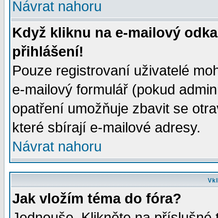
Návrat nahoru
Když kliknu na e-mailový odka
přihlášení!
Pouze registrovaní uživatelé moh
e-mailový formulář (pokud adminis
opatření umožňuje zbavit se otr
které sbírají e-mailové adresy.
Návrat nahoru
Vkl
Jak vložím téma do fóra?
Jednouše. Klikněte na příslušné 