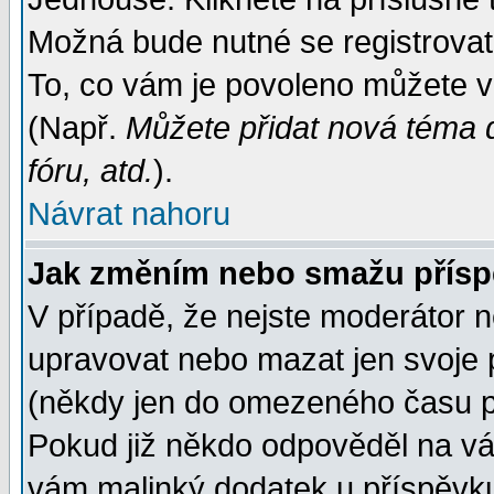
Možná bude nutné se registrovat
To, co vám je povoleno můžete vi
(Např.
Můžete přidat nová téma d
fóru, atd.
).
Návrat nahoru
Jak změním nebo smažu přís
V případě, že nejste moderátor n
upravovat nebo mazat jen svoje 
(někdy jen do omezeného času po
Pokud již někdo odpověděl na váš
vám malinký dodatek u příspěvku, 