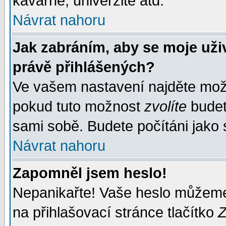
kavárně, univerzitě atd.
Návrat nahoru
Jak zabráním, aby se moje uži
právě přihlášených?
Ve vašem nastavení najděte mo
pokud tuto možnost
zvolíte
budete
sami sobě. Budete počítáni jako s
Návrat nahoru
Zapomněl jsem heslo!
Nepanikařte! Vaše heslo můžeme
na přihlašovací stránce tlačítko
Z