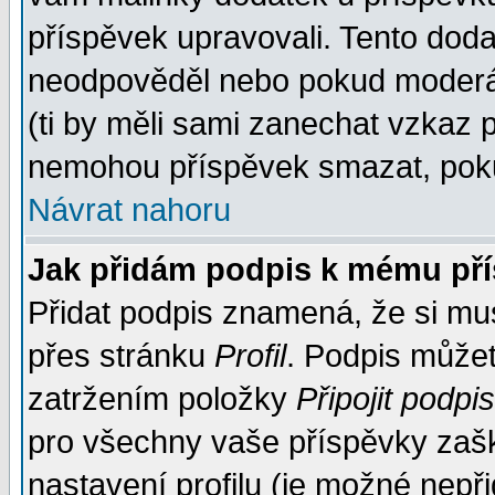
příspěvek upravovali. Tento doda
neodpověděl nebo pokud moderáto
(ti by měli sami zanechat vzkaz p
nemohou příspěvek smazat, poku
Návrat nahoru
Jak přidám podpis k mému př
Přidat podpis znamená, že si musí
přes stránku
Profil
. Podpis může
zatržením položky
Připojit podpis
pro všechny vaše příspěvky zašk
nastavení profilu (je možné nep