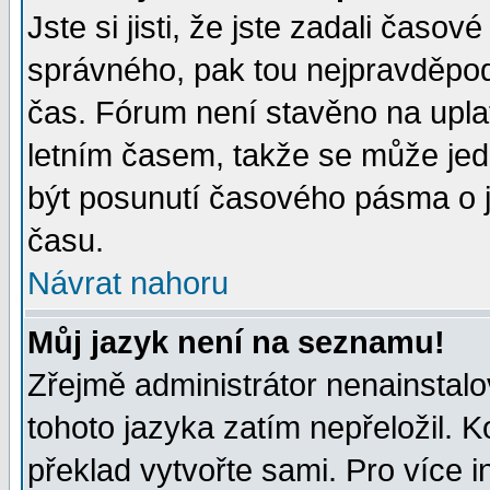
Jste si jisti, že jste zadali časo
správného, pak tou nejpravděpodo
čas. Fórum není stavěno na upla
letním časem, takže se může jed
být posunutí časového pásma o j
času.
Návrat nahoru
Můj jazyk není na seznamu!
Zřejmě administrátor nenainstalov
tohoto jazyka zatím nepřeložil. K
překlad vytvořte sami. Pro více 