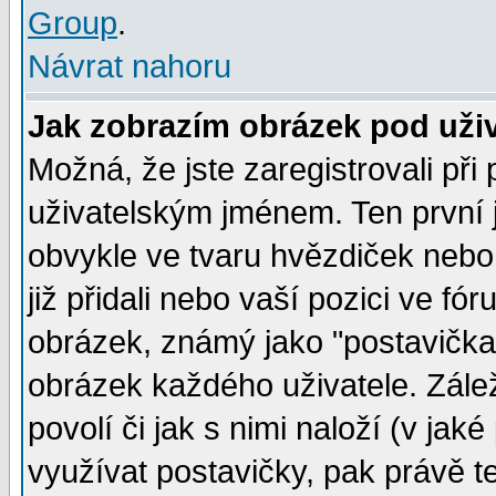
Group
.
Návrat nahoru
Jak zobrazím obrázek pod už
Možná, že jste zaregistrovali př
uživatelským jménem. Ten první j
obvykle ve tvaru hvězdiček nebo k
již přidali nebo vaší pozici ve f
obrázek, známý jako "postavička" 
obrázek každého uživatele. Zálež
povolí či jak s nimi naloží (v j
využívat postavičky, pak právě te