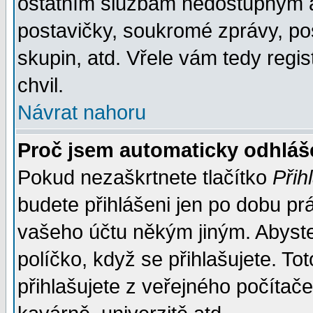
ostatním službám nedostupným a
postavičky, soukromé zprávy, pos
skupin, atd. Vřele vám tedy regi
chvil.
Návrat nahoru
Proč jsem automaticky odhlá
Pokud nezaškrtnete tlačítko
Přih
budete přihlášeni jen po dobu prá
vašeho účtu někým jiným. Abyste z
políčko, když se přihlašujete. 
přihlašujete z veřejného počítače