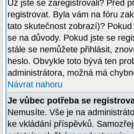
Už jste se zaregistrovali? Před p
registrovat. Byla vám na fóru za
tato skutečnost zobrazí)? Pokud a
se na důvody. Pokud jste se regist
stále se nemůžete přihlásit, znov
heslo. Obvykle toto bývá ten pro
administrátora, možná má chybné
Návrat nahoru
Je vůbec potřeba se registrov
Nemusíte. Vše je na administrátor
ke vkládání příspěvků. Samozřej