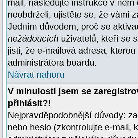
mail, následujte instrukce v něm
neobdrželi, ujistěte se, že vámi 
Jedním důvodem, proč se aktiva
nežádoucích
uživatelů, kteří se 
jisti, že e-mailová adresa, kterou 
administrátora boardu.
Návrat nahoru
V minulosti jsem se zaregistr
přihlásit?!
Nejpravděpodobnější důvody: zad
nebo heslo (zkontrolujte e-mail, k