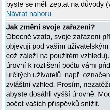
byste se měli zeptat na důvody (
Návrat nahoru
Jak změní svoje zařazení?
Obecně vzato, svoje zařazení p
objevují pod vaším uživatelským
což záleží na použitém vzhledu)
úrovní k rozlišení počtu vámi při
určitých uživatelů, např. označe
zvláštní vzhled. Prosím, nezatěž
abyste dosáhli vyšší úrovně. Mo
počet vašich příspěvků snížit.