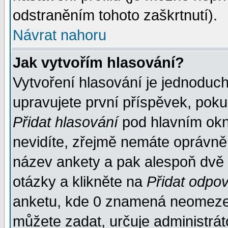
odstraněním tohoto zaškrtnutí).
Návrat nahoru
Jak vytvořím hlasování?
Vytvoření hlasování je jednoduc
upravujete první příspěvek, pokud
Přidat hlasování
pod hlavním okn
nevidíte, zřejmě nemáte oprávněn
název ankety a pak alespoň dvě
otázky a klikněte na
Přidat odpo
anketu, kde 0 znamená neomezen
můžete zadat, určuje administrát