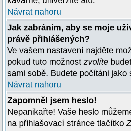
kavárně, univerzitě atd.
Návrat nahoru
Jak zabráním, aby se moje uži
právě přihlášených?
Ve vašem nastavení najděte mo
pokud tuto možnost
zvolíte
budete
sami sobě. Budete počítáni jako s
Návrat nahoru
Zapomněl jsem heslo!
Nepanikařte! Vaše heslo můžeme
na přihlašovací stránce tlačítko
Z