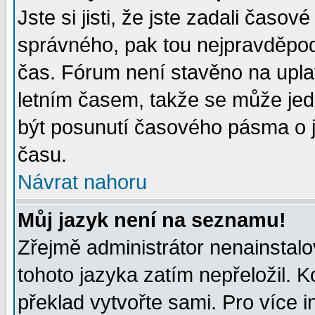
Jste si jisti, že jste zadali časo
správného, pak tou nejpravděpodo
čas. Fórum není stavěno na upla
letním časem, takže se může jed
být posunutí časového pásma o j
času.
Návrat nahoru
Můj jazyk není na seznamu!
Zřejmě administrátor nenainstalov
tohoto jazyka zatím nepřeložil. K
překlad vytvořte sami. Pro více 