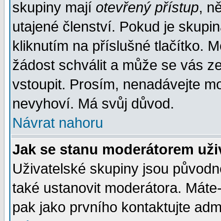
skupiny mají
otevřený přístup
, n
utajené členství. Pokud je skupi
kliknutím na příslušné tlačítko. 
žádost schválit a může se vás z
vstoupit. Prosím, nenadávejte mo
nevyhoví. Má svůj důvod.
Návrat nahoru
Jak se stanu moderátorem uži
Uživatelské skupiny jsou původ
také ustanovit moderátora. Máte-l
pak jako prvního kontaktujte ad