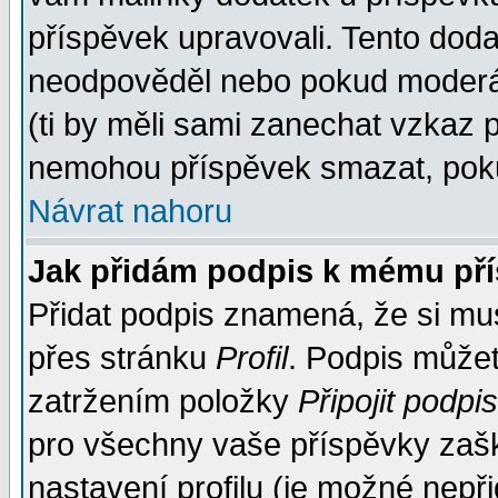
příspěvek upravovali. Tento doda
neodpověděl nebo pokud moderáto
(ti by měli sami zanechat vzkaz p
nemohou příspěvek smazat, poku
Návrat nahoru
Jak přidám podpis k mému př
Přidat podpis znamená, že si musí
přes stránku
Profil
. Podpis může
zatržením položky
Připojit podpis
pro všechny vaše příspěvky zašk
nastavení profilu (je možné nep