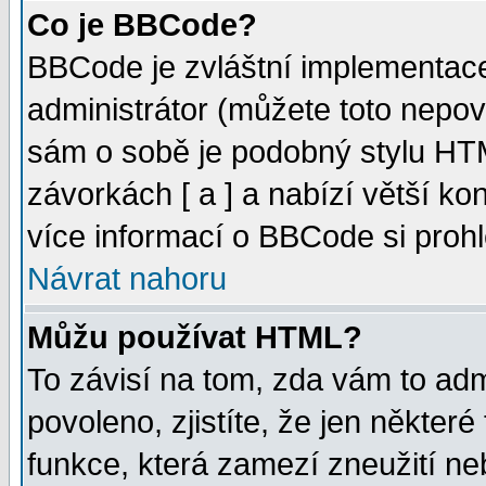
Co je BBCode?
BBCode je zvláštní implementac
administrátor (můžete toto nepov
sám o sobě je podobný stylu HTM
závorkách [ a ] a nabízí větší kon
více informací o BBCode si proh
Návrat nahoru
Můžu používat HTML?
To závisí na tom, zda vám to adm
povoleno, zjistíte, že jen některé
funkce, která zamezí zneužití ne