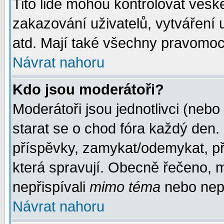
Tito lidé mohou kontrolovat veš
zakazování uživatelů, vytváření
atd. Mají také všechny pravomoc
Návrat nahoru
Kdo jsou moderátoři?
Moderátoři jsou jednotlivci (nebo 
starat se o chod fóra každý den
příspěvky, zamykat/odemykat, př
která spravují. Obecně řečeno, m
nepřispívali
mimo téma
nebo nepř
Návrat nahoru