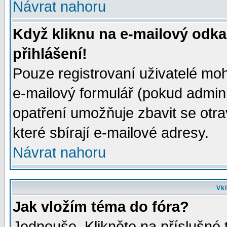
Návrat nahoru
Když kliknu na e-mailový odka
přihlášení!
Pouze registrovaní uživatelé moh
e-mailový formulář (pokud adminis
opatření umožňuje zbavit se otr
které sbírají e-mailové adresy.
Návrat nahoru
Vkl
Jak vložím téma do fóra?
Jednouše. Klikněte na příslušné 