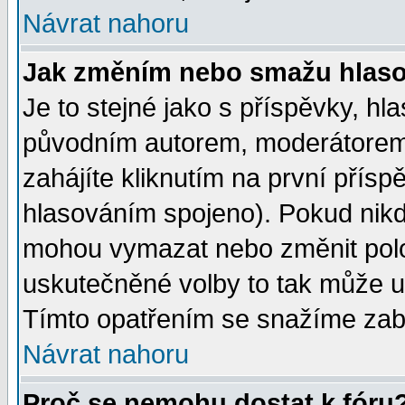
Návrat nahoru
Jak změním nebo smažu hlas
Je to stejné jako s příspěvky, 
původním autorem, moderátorem
zahájíte kliknutím na první přísp
hlasováním spojeno). Pokud nikd
mohou vymazat nebo změnit polož
uskutečněné volby to tak může uč
Tímto opatřením se snažíme zabr
Návrat nahoru
Proč se nemohu dostat k fóru