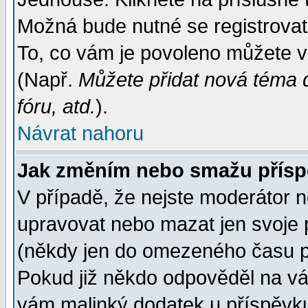
Možná bude nutné se registrovat
To, co vám je povoleno můžete vi
(Např.
Můžete přidat nová téma d
fóru, atd.
).
Návrat nahoru
Jak změním nebo smažu přís
V případě, že nejste moderátor n
upravovat nebo mazat jen svoje 
(někdy jen do omezeného času po
Pokud již někdo odpověděl na váš
vám malinký dodatek u příspěvku, 