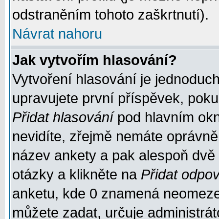
odstraněním tohoto zaškrtnutí).
Návrat nahoru
Jak vytvořím hlasování?
Vytvoření hlasování je jednoduc
upravujete první příspěvek, pokud
Přidat hlasování
pod hlavním okn
nevidíte, zřejmě nemáte oprávněn
název ankety a pak alespoň dvě
otázky a klikněte na
Přidat odpo
anketu, kde 0 znamená neomezen
můžete zadat, určuje administrát