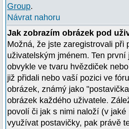
Group
.
Návrat nahoru
Jak zobrazím obrázek pod už
Možná, že jste zaregistrovali př
uživatelským jménem. Ten první j
obvykle ve tvaru hvězdiček nebo k
již přidali nebo vaší pozici ve f
obrázek, známý jako "postavička" 
obrázek každého uživatele. Zálež
povolí či jak s nimi naloží (v j
využívat postavičky, pak právě te