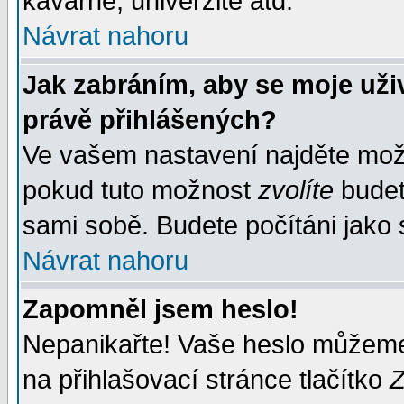
kavárně, univerzitě atd.
Návrat nahoru
Jak zabráním, aby se moje uži
právě přihlášených?
Ve vašem nastavení najděte mo
pokud tuto možnost
zvolíte
budete
sami sobě. Budete počítáni jako s
Návrat nahoru
Zapomněl jsem heslo!
Nepanikařte! Vaše heslo můžeme
na přihlašovací stránce tlačítko
Z