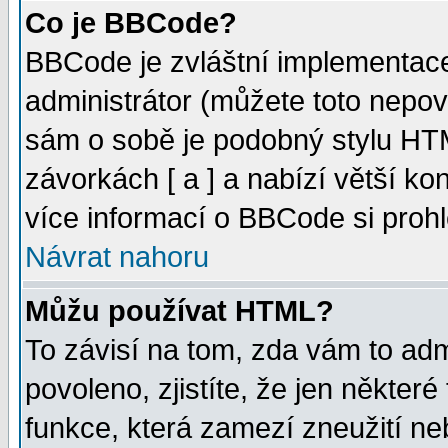
Co je BBCode?
BBCode je zvláštní implementac
administrátor (můžete toto nepov
sám o sobě je podobný stylu HTM
závorkách [ a ] a nabízí větší kon
více informací o BBCode si proh
Návrat nahoru
Můžu používat HTML?
To závisí na tom, zda vám to adm
povoleno, zjistíte, že jen některé
funkce, která zamezí zneužití ne