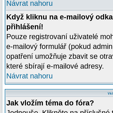
Návrat nahoru
Když kliknu na e-mailový odka
přihlášení!
Pouze registrovaní uživatelé moh
e-mailový formulář (pokud adminis
opatření umožňuje zbavit se otr
které sbírají e-mailové adresy.
Návrat nahoru
Vkl
Jak vložím téma do fóra?
Jednouše. Klikněte na příslušné 