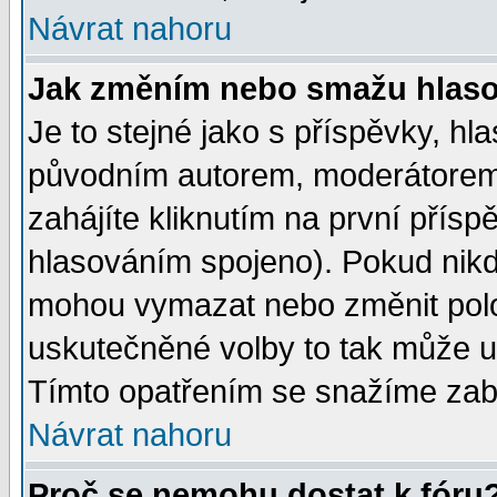
Návrat nahoru
Jak změním nebo smažu hlas
Je to stejné jako s příspěvky, 
původním autorem, moderátorem
zahájíte kliknutím na první přísp
hlasováním spojeno). Pokud nikd
mohou vymazat nebo změnit polož
uskutečněné volby to tak může uč
Tímto opatřením se snažíme zabr
Návrat nahoru
Proč se nemohu dostat k fóru