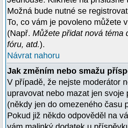
Možná bude nutné se registrovat
To, co vám je povoleno můžete vi
(Např.
Můžete přidat nová téma d
fóru, atd.
).
Návrat nahoru
Jak změním nebo smažu přís
V případě, že nejste moderátor n
upravovat nebo mazat jen svoje 
(někdy jen do omezeného času po
Pokud již někdo odpověděl na váš
vám malinký dodatek u příspěvku, 