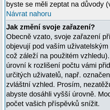
byste se měli zeptat na důvody (
Návrat nahoru
Jak změní svoje zařazení?
Obecně vzato, svoje zařazení p
objevují pod vaším uživatelským
což záleží na použitém vzhledu)
úrovní k rozlišení počtu vámi při
určitých uživatelů, např. označe
zvláštní vzhled. Prosím, nezatěž
abyste dosáhli vyšší úrovně. Mo
počet vašich příspěvků snížit.