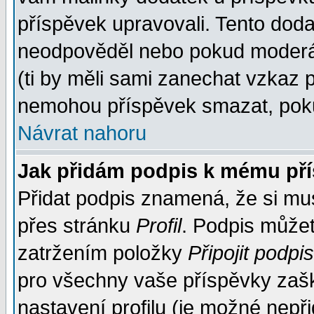
příspěvek upravovali. Tento doda
neodpověděl nebo pokud moderáto
(ti by měli sami zanechat vzkaz p
nemohou příspěvek smazat, poku
Návrat nahoru
Jak přidám podpis k mému př
Přidat podpis znamená, že si musí
přes stránku
Profil
. Podpis může
zatržením položky
Připojit podpis
pro všechny vaše příspěvky zašk
nastavení profilu (je možné nep