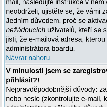
mail, následujte instrukce v něm
neobdrželi, ujistěte se, že vámi 
Jedním důvodem, proč se aktiva
nežádoucích
uživatelů, kteří se 
jisti, že e-mailová adresa, kterou 
administrátora boardu.
Návrat nahoru
V minulosti jsem se zaregistr
přihlásit?!
Nejpravděpodobnější důvody: zad
nebo heslo (zkontrolujte e-mail, k