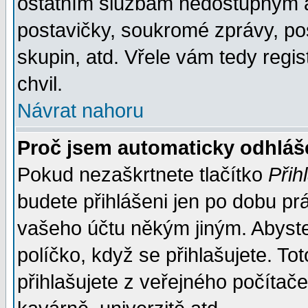
ostatním službám nedostupným a
postavičky, soukromé zprávy, pos
skupin, atd. Vřele vám tedy regi
chvil.
Návrat nahoru
Proč jsem automaticky odhlá
Pokud nezaškrtnete tlačítko
Přih
budete přihlášeni jen po dobu prá
vašeho účtu někým jiným. Abyste z
políčko, když se přihlašujete. 
přihlašujete z veřejného počítače