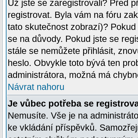
Už jste se zaregistrovali? Před p
registrovat. Byla vám na fóru za
tato skutečnost zobrazí)? Pokud a
se na důvody. Pokud jste se regist
stále se nemůžete přihlásit, znov
heslo. Obvykle toto bývá ten pro
administrátora, možná má chybné
Návrat nahoru
Je vůbec potřeba se registrov
Nemusíte. Vše je na administrátor
ke vkládání příspěvků. Samozřej