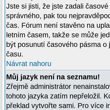
Jste si jisti, že jste zadali časo
správného, pak tou nejpravděpodo
čas. Fórum není stavěno na upla
letním časem, takže se může jed
být posunutí časového pásma o j
času.
Návrat nahoru
Můj jazyk není na seznamu!
Zřejmě administrátor nenainstalov
tohoto jazyka zatím nepřeložil. K
překlad vytvořte sami. Pro více 