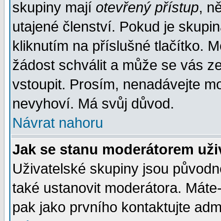
skupiny mají
otevřený přístup
, n
utajené členství. Pokud je skupi
kliknutím na příslušné tlačítko. 
žádost schválit a může se vás z
vstoupit. Prosím, nenadávejte mo
nevyhoví. Má svůj důvod.
Návrat nahoru
Jak se stanu moderátorem uži
Uživatelské skupiny jsou původ
také ustanovit moderátora. Máte-l
pak jako prvního kontaktujte ad