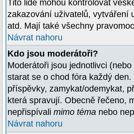
Tito lidé mohou kontrolovat veš
zakazování uživatelů, vytváření
atd. Mají také všechny pravomoc
Návrat nahoru
Kdo jsou moderátoři?
Moderátoři jsou jednotlivci (nebo 
starat se o chod fóra každý den
příspěvky, zamykat/odemykat, př
která spravují. Obecně řečeno, m
nepřispívali
mimo téma
nebo nepř
Návrat nahoru