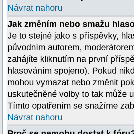
Návrat nahoru
Jak změním nebo smažu hlas
Je to stejné jako s příspěvky, 
původním autorem, moderátorem
zahájíte kliknutím na první přísp
hlasováním spojeno). Pokud nikd
mohou vymazat nebo změnit polož
uskutečněné volby to tak může uč
Tímto opatřením se snažíme zabr
Návrat nahoru
Proč se nemohu dostat k fóru