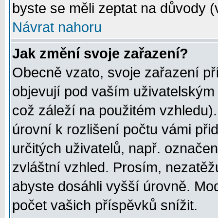
byste se měli zeptat na důvody (
Návrat nahoru
Jak změní svoje zařazení?
Obecně vzato, svoje zařazení p
objevují pod vaším uživatelským
což záleží na použitém vzhledu)
úrovní k rozlišení počtu vámi při
určitých uživatelů, např. označe
zvláštní vzhled. Prosím, nezatěž
abyste dosáhli vyšší úrovně. Mo
počet vašich příspěvků snížit.