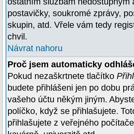
ostatním službám nedostupným a
postavičky, soukromé zprávy, pos
skupin, atd. Vřele vám tedy regi
chvil.
Návrat nahoru
Proč jsem automaticky odhlá
Pokud nezaškrtnete tlačítko
Přih
budete přihlášeni jen po dobu prá
vašeho účtu někým jiným. Abyste z
políčko, když se přihlašujete. 
přihlašujete z veřejného počítače