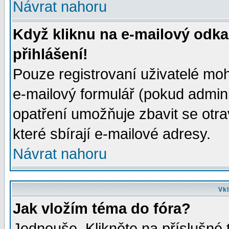
Návrat nahoru
Když kliknu na e-mailový odka
přihlášení!
Pouze registrovaní uživatelé moh
e-mailový formulář (pokud adminis
opatření umožňuje zbavit se otr
které sbírají e-mailové adresy.
Návrat nahoru
Vkl
Jak vložím téma do fóra?
Jednouše. Klikněte na příslušné 