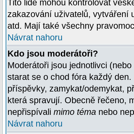
Tito lidé mohou kontrolovat veš
zakazování uživatelů, vytváření
atd. Mají také všechny pravomoc
Návrat nahoru
Kdo jsou moderátoři?
Moderátoři jsou jednotlivci (nebo 
starat se o chod fóra každý den
příspěvky, zamykat/odemykat, př
která spravují. Obecně řečeno, m
nepřispívali
mimo téma
nebo nepř
Návrat nahoru