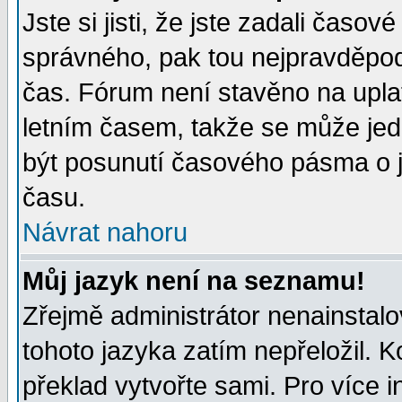
Jste si jisti, že jste zadali časo
správného, pak tou nejpravděpodo
čas. Fórum není stavěno na upla
letním časem, takže se může jed
být posunutí časového pásma o j
času.
Návrat nahoru
Můj jazyk není na seznamu!
Zřejmě administrátor nenainstalov
tohoto jazyka zatím nepřeložil. K
překlad vytvořte sami. Pro více 