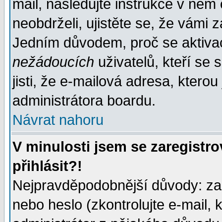
mail, následujte instrukce v něm
neobdrželi, ujistěte se, že vámi 
Jedním důvodem, proč se aktiva
nežádoucích
uživatelů, kteří se 
jisti, že e-mailová adresa, kterou 
administrátora boardu.
Návrat nahoru
V minulosti jsem se zaregistr
přihlásit?!
Nejpravděpodobnější důvody: zad
nebo heslo (zkontrolujte e-mail, k