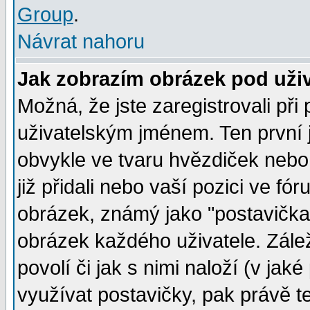
Group
.
Návrat nahoru
Jak zobrazím obrázek pod už
Možná, že jste zaregistrovali př
uživatelským jménem. Ten první j
obvykle ve tvaru hvězdiček nebo k
již přidali nebo vaší pozici ve f
obrázek, známý jako "postavička" 
obrázek každého uživatele. Zálež
povolí či jak s nimi naloží (v j
využívat postavičky, pak právě te