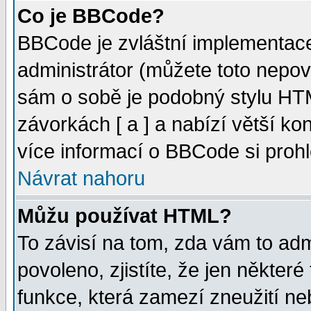
Co je BBCode?
BBCode je zvláštní implementac
administrátor (můžete toto nepov
sám o sobě je podobný stylu HTM
závorkách [ a ] a nabízí větší kon
více informací o BBCode si proh
Návrat nahoru
Můžu používat HTML?
To závisí na tom, zda vám to adm
povoleno, zjistíte, že jen některé
funkce, která zamezí zneužití ne