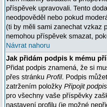
příspěvek upravovali. Tento doda
neodpověděl nebo pokud moderáto
(ti by měli sami zanechat vzkaz p
nemohou příspěvek smazat, poku
Návrat nahoru
Jak přidám podpis k mému př
Přidat podpis znamená, že si musí
přes stránku
Profil
. Podpis může
zatržením položky
Připojit podpis
pro všechny vaše příspěvky zašk
nastavení profilu (je možné nep