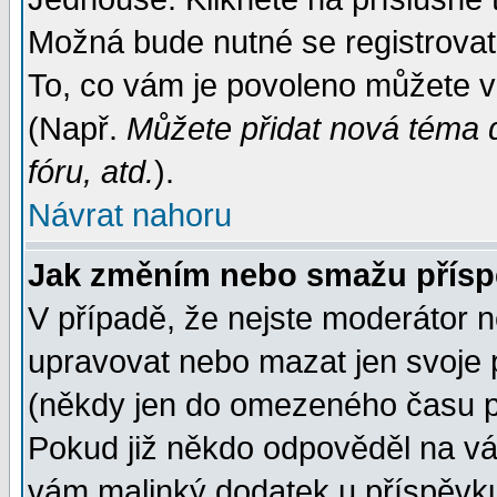
Možná bude nutné se registrovat
To, co vám je povoleno můžete vi
(Např.
Můžete přidat nová téma d
fóru, atd.
).
Návrat nahoru
Jak změním nebo smažu přís
V případě, že nejste moderátor n
upravovat nebo mazat jen svoje 
(někdy jen do omezeného času po
Pokud již někdo odpověděl na váš
vám malinký dodatek u příspěvku, 