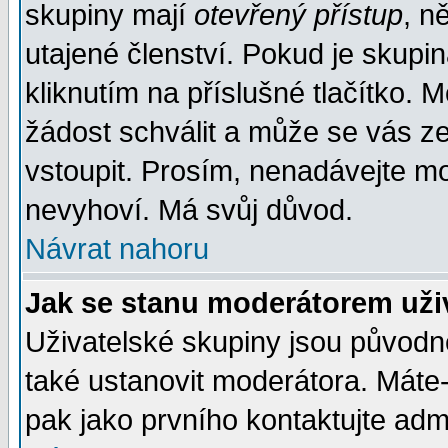
skupiny mají
otevřený přístup
, n
utajené členství. Pokud je skupi
kliknutím na příslušné tlačítko. 
žádost schválit a může se vás z
vstoupit. Prosím, nenadávejte mo
nevyhoví. Má svůj důvod.
Návrat nahoru
Jak se stanu moderátorem uži
Uživatelské skupiny jsou původ
také ustanovit moderátora. Máte-l
pak jako prvního kontaktujte ad