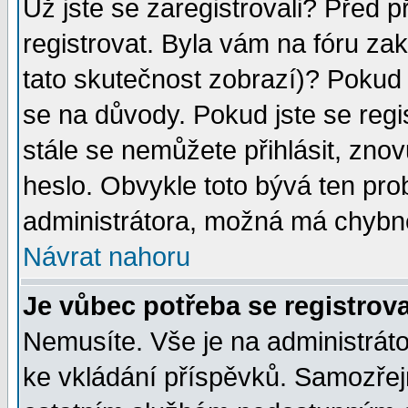
Už jste se zaregistrovali? Před p
registrovat. Byla vám na fóru za
tato skutečnost zobrazí)? Pokud a
se na důvody. Pokud jste se regist
stále se nemůžete přihlásit, znov
heslo. Obvykle toto bývá ten pro
administrátora, možná má chybné
Návrat nahoru
Je vůbec potřeba se registrov
Nemusíte. Vše je na administrátor
ke vkládání příspěvků. Samozřej