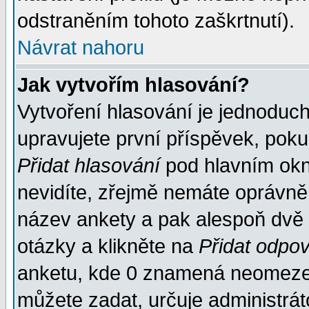
odstraněním tohoto zaškrtnutí).
Návrat nahoru
Jak vytvořím hlasování?
Vytvoření hlasování je jednoduc
upravujete první příspěvek, pokud
Přidat hlasování
pod hlavním okn
nevidíte, zřejmě nemáte oprávněn
název ankety a pak alespoň dvě
otázky a klikněte na
Přidat odpo
anketu, kde 0 znamená neomezen
můžete zadat, určuje administrát