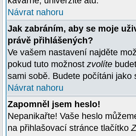
kavárně, univerzitě atd.
Návrat nahoru
Jak zabráním, aby se moje uži
právě přihlášených?
Ve vašem nastavení najděte mo
pokud tuto možnost
zvolíte
budete
sami sobě. Budete počítáni jako s
Návrat nahoru
Zapomněl jsem heslo!
Nepanikařte! Vaše heslo můžeme
na přihlašovací stránce tlačítko
Z