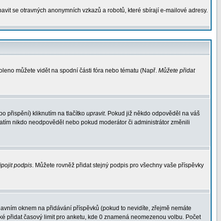
avit se otravných anonymních vzkazů a robotů, které sbírají e-mailové adresy.
voleno můžete vidět na spodní části fóra nebo tématu (Např.
Můžete přidat
 přispění) kliknutím na tlačítko
upravit
. Pokud již někdo odpověděl na váš
d zatím nikdo neodpověděl nebo pokud moderátor či administrátor změnili
ipojit podpis
. Můžete rovněž přidat stejný podpis pro všechny vaše příspěvky
avním oknem na přidávání příspěvků (pokud to nevidíte, zřejmě nemáte
aké přidat časový limit pro anketu, kde 0 znamená neomezenou volbu. Počet