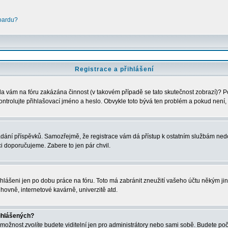
boardu?
Registrace a přihlášení
Byla vám na fóru zakázána činnost (v takovém případě se tato skutečnost zobrazí)? P
u zkontrolujte přihlašovací jméno a heslo. Obvykle toto bývá ten problém a pokud nen
vkládání příspěvků. Samozřejmě, že registrace vám dá přístup k ostatním službám 
ci doporučujeme. Zabere to jen pár chvil.
ihlášeni jen po dobu práce na fóru. Toto má zabránit zneužití vašeho účtu někým jiným
hovně, internetové kavárně, univerzitě atd.
řihlášených?
o možnost
zvolíte
budete viditelní jen pro administrátory nebo sami sobě. Budete počít