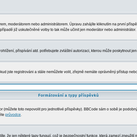
rem, moderátorem nebo administrátorem. Úpravu zahájíte kliknutím na první příspěv
řípadě již uskutečněné volby to tak může učinit jen moderátor nebo administrátor.
lížení, přispívání atd. potřebujete zvláštní autorizaci, kterou může poskytnout jen 
kud jste registrováni a stále nemůžete volit, zřejmě nemáte oprávněný přístup nebo
Formátování a typy příspěvků
 (můžete toto nepovolit pro jednotlivé příspěvky). BBCode sám o sobě je podobný s
něte
průvodce
.
íte, že jen některé tagy fungují, což je
bezpečnostní
funkce, která zamezí zneužití