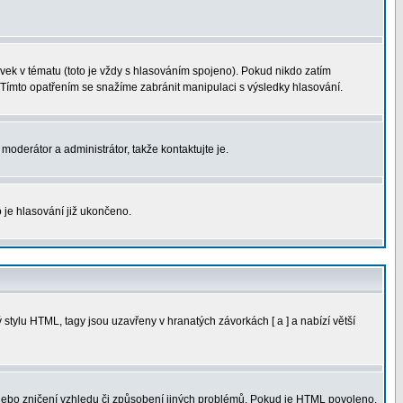
ek v tématu (toto je vždy s hlasováním spojeno). Pokud nikdo zatím
 Tímto opatřením se snažíme zabránit manipulaci s výsledky hlasování.
moderátor a administrátor, takže kontaktujte je.
 je hlasování již ukončeno.
tylu HTML, tagy jsou uzavřeny v hranatých závorkách [ a ] a nabízí větší
 nebo zničení vzhledu či způsobení jiných problémů. Pokud je HTML povoleno,