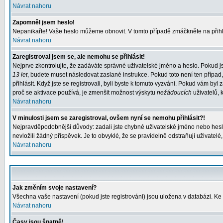
Návrat nahoru
Zapomněl jsem heslo!
Nepanikařte! Vaše heslo můžeme obnovit. V tomto případě zmáčkněte na přihl
Návrat nahoru
Zaregistroval jsem se, ale nemohu se přihlásit!
Nejprve zkontrolujte, že zadáváte správné uživatelské jméno a heslo. Pokud j
13 let
, budete muset následovat zaslané instrukce. Pokud toto není ten případ
přihlásit. Když jste se registrovali, byli byste k tomuto vyzváni. Pokud vám b
proč se aktivace používá, je zmenšit možnost výskytu
nežádoucích
uživatelů, k
Návrat nahoru
V minulosti jsem se zaregistroval, ovšem nyní se nemohu přihlásit?!
Nejpravděpodobnější důvody: zadali jste chybné uživatelské jméno nebo heslo (
nevložili žádný příspěvek. Je to obvyklé, že se pravidelně odstraňují uživatelé
Návrat nahoru
Jak změním svoje nastavení?
Všechna vaše nastavení (pokud jste registrováni) jsou uložena v databázi. Ke
Návrat nahoru
Časy jsou špatně!