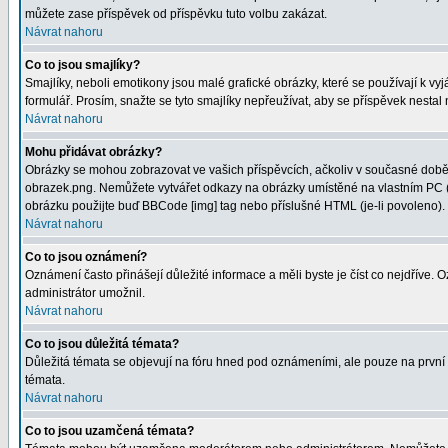
můžete zase příspěvek od příspěvku tuto volbu zakázat.
Návrat nahoru
Co to jsou smajlíky?
Smajlíky, neboli emotikony jsou malé grafické obrázky, které se používají k 
formulář. Prosím, snažte se tyto smajlíky nepřeužívat, aby se příspěvek nesta
Návrat nahoru
Mohu přidávat obrázky?
Obrázky se mohou zobrazovat ve vašich příspěvcích, ačkoliv v současné době 
obrazek.png. Nemůžete vytvářet odkazy na obrázky umístěné na vlastním PC (
obrázku použijte buď BBCode [img] tag nebo příslušné HTML (je-li povoleno).
Návrat nahoru
Co to jsou oznámení?
Oznámení často přinášejí důležité informace a měli byste je číst co nejdříve.
administrátor umožnil.
Návrat nahoru
Co to jsou důležitá témata?
Důležitá témata se objevují na fóru hned pod oznámeními, ale pouze na první st
témata.
Návrat nahoru
Co to jsou uzamčená témata?