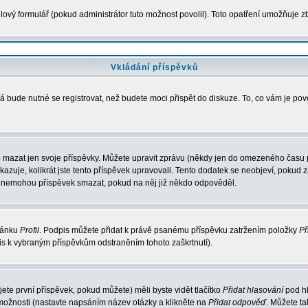
ový formulář (pokud administrátor tuto možnost povolil). Toto opatření umožňuje zb
Vkládání příspěvků
á bude nutné se registrovat, než budete moci přispět do diskuze. To, co vám je po
 mazat jen svoje příspěvky. Můžete upravit zprávu (někdy jen do omezeného času po
ukazuje, kolikrát jste tento příspěvek upravovali. Tento dodatek se neobjeví, poku
elé nemohou příspěvek smazat, pokud na něj již někdo odpověděl.
tránku
Profil
. Podpis můžete přidat k právě psanému příspěvku zatržením položky
Př
pis k vybraným příspěvkům odstraněním tohoto zaškrtnutí).
te první příspěvek, pokud můžete) měli byste vidět tlačítko
Přidat hlasování
pod hl
 možnosti (nastavte napsáním název otázky a klikněte na
Přidat odpověď
. Můžete t