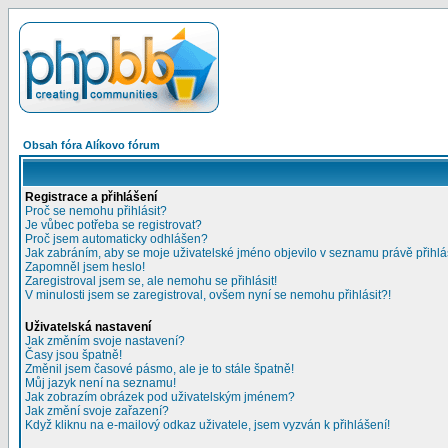
Obsah fóra Alíkovo fórum
Registrace a přihlášení
Proč se nemohu přihlásit?
Je vůbec potřeba se registrovat?
Proč jsem automaticky odhlášen?
Jak zabráním, aby se moje uživatelské jméno objevilo v seznamu právě přihl
Zapomněl jsem heslo!
Zaregistroval jsem se, ale nemohu se přihlásit!
V minulosti jsem se zaregistroval, ovšem nyní se nemohu přihlásit?!
Uživatelská nastavení
Jak změním svoje nastavení?
Časy jsou špatně!
Změnil jsem časové pásmo, ale je to stále špatně!
Můj jazyk není na seznamu!
Jak zobrazím obrázek pod uživatelským jménem?
Jak změní svoje zařazení?
Když kliknu na e-mailový odkaz uživatele, jsem vyzván k přihlášení!