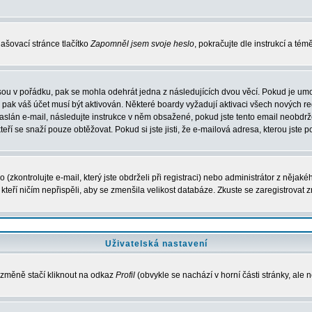
ašovací stránce tlačítko
Zapomněl jsem svoje heslo
, pokračujte dle instrukcí a té
sou v pořádku, pak se mohla odehrát jedna z následujících dvou věcí. Pokud je umo
, pak váš účet musí být aktivován. Některé boardy vyžadují aktivaci všech nových r
yl zaslán e-mail, následujte instrukce v něm obsažené, pokud jste tento email neobd
teří se snaží pouze obtěžovat. Pokud si jste jisti, že e-mailová adresa, kterou jste p
zkontrolujte e-mail, který jste obdrželi při registraci) nebo administrátor z nějak
, kteří ničím nepřispěli, aby se zmenšila velikost databáze. Zkuste se zaregistrovat 
Uživatelská nastavení
 změně stačí kliknout na odkaz
Profil
(obvykle se nachází v horní části stránky, ale 