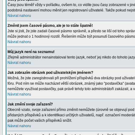
Časy jsou téměř vždy v pořádku, ovšem to, co vidíte jsou časy zobrazené v j
podobná nastavení mohou měnit jen registrovaní uživatelé. Takže pokud nejste r
Návrat nahoru
Změnil jsem časové pásmo, ale je to stále špatně!
Jste si jisti, že jste zadali časové pásmo správně, a přesto se liší od toho s
může jednat o 1 hodinový rozdíl. Řešením může být posunutí časového pásma 
Návrat nahoru
Můj jazyk není na seznamu!
Zřejmě administrátor nenainstaloval tento jazyk, neboť jej nikdo do tohoto jazy
Návrat nahoru
Jak zobrazím obrázek pod uživatelským jménem?
Možná, že jste zaregistrovali při prohlížení příspěvků dva obrázky pod uživatel
fóru. Pod ním se může nacházet větší obrázek, známý jako "postavička" (avatar)
nemůžete využívat postavičky, pak právě tehdy toto administrátoři zakázali, a v
Návrat nahoru
Jak změní svoje zařazení?
Obecně vzato, svoje zařazení přímo změnit nemůžete (úrovně se objevují pod 
přidaných příspěvků a k identifikaci určitých uživatelů, např. označení moder
pak může počet vašich příspěvků snížit.
Návrat nahoru