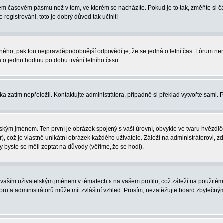
iném časovém pásmu než v tom, ve kterém se nacházíte. Pokud je to tak, změňte si
egistrováni, toto je dobrý důvod tak učinit!
právného, pak tou nejpravděpodobnější odpovědí je, že se jedná o letní čas. Fórum 
o jednu hodinu po dobu trvání letního času.
ka zatím nepřeložil. Kontaktujte administrátora, případně si překlad vytvořte sami. 
ským jménem. Ten první je obrázek spojený s vaší úrovní, obvykle ve tvaru hvězdiček 
, což je vlastně unikátní obrázek každého uživatele. Záleží na administrátorovi, zd
y byste se měli zeptat na důvody (věříme, že se hodí).
vaším uživatelským jménem v tématech a na vašem profilu, což záleží na použitém 
átorů a administrátorů může mít zvláštní vzhled. Prosím, nezatěžujte board zbytečný