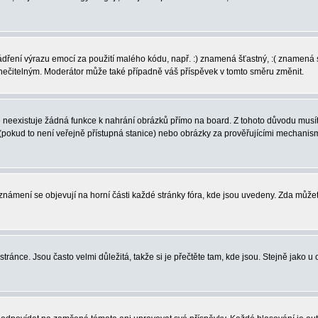
vyjádření výrazu emocí za použití malého kódu, např. :) znamená šťastný, :( zname
l nečitelným. Moderátor může také případně váš příspěvek v tomto směru změnit.
neexistuje žádná funkce k nahrání obrázků přímo na board. Z tohoto důvodu musíte
pokud to není veřejně přístupná stanice) nebo obrázky za prověřujícími mechanism
 Oznámení se objevují na horní části každé stránky fóra, kde jsou uvedeny. Zda může
ránce. Jsou často velmi důležitá, takže si je přečtěte tam, kde jsou. Stejně jako u 