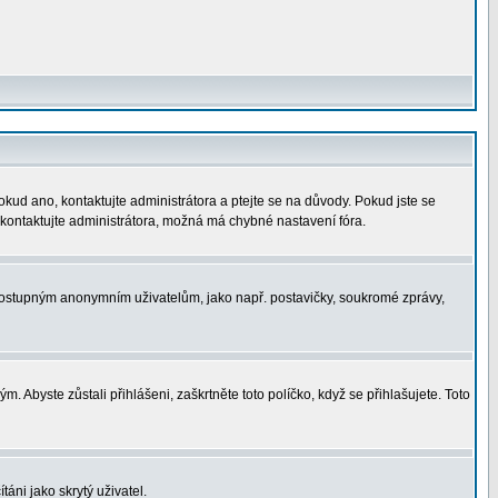
okud ano, kontaktujte administrátora a ptejte se na důvody. Pokud jste se
í, kontaktujte administrátora, možná má chybné nastavení fóra.
nedostupným anonymním uživatelům, jako např. postavičky, soukromé zprávy,
. Abyste zůstali přihlášeni, zaškrtněte toto políčko, když se přihlašujete. Toto
áni jako skrytý uživatel.