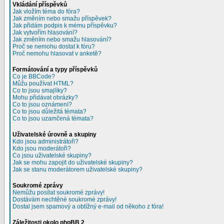
Vkládání příspěvků
Jak vložím téma do fóra?
Jak změním nebo smažu příspěvek?
Jak přidám podpis k mému příspěvku?
Jak vytvořím hlasování?
Jak změním nebo smažu hlasování?
Proč se nemohu dostat k fóru?
Proč nemohu hlasovat v anketě?
Formátování a typy příspěvků
Co je BBCode?
Můžu používat HTML?
Co to jsou smajlíky?
Mohu přidávat obrázky?
Co to jsou oznámení?
Co to jsou důležitá témata?
Co to jsou uzamčená témata?
Uživatelské úrovně a skupiny
Kdo jsou administrátoři?
Kdo jsou moderátoři?
Co jsou uživatelské skupiny?
Jak se mohu zapojit do uživatelské skupiny?
Jak se stanu moderátorem uživatelské skupiny?
Soukromé zprávy
Nemůžu posílat soukromé zprávy!
Dostávám nechtěné soukromé zprávy!
Dostal jsem spamový a obtížný e-mail od někoho z fóra!
Záležitosti okolo phpBB 2