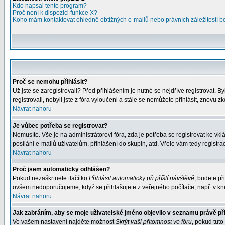
Kdo napsal tento program?
Proč není k dispozici funkce X?
Koho mám kontaktovat ohledně obtížných e-mailů nebo právních záležitostí 
Proč se nemohu přihlásit?
Už jste se zaregistrovali? Před přihlášením je nutné se nejdříve registrovat. 
registrovali, nebyli jste z fóra vyloučeni a stále se nemůžete přihlásit, znov
Návrat nahoru
Je vůbec potřeba se registrovat?
Nemusíte. Vše je na administrátorovi fóra, zda je potřeba se registrovat ke 
posílání e-mailů uživatelům, přihlášení do skupin, atd. Vřele vám tedy registra
Návrat nahoru
Proč jsem automaticky odhlášen?
Pokud nezaškrtnete tlačítko
Přihlásit automaticky při příští návštěvě
, budete př
ovšem nedoporučujeme, když se přihlašujete z veřejného počítače, např. v kni
Návrat nahoru
Jak zabráním, aby se moje uživatelské jméno objevilo v seznamu právě p
Ve vašem nastavení najděte možnost
Skrýt vaši přítomnost ve fóru
, pokud tut