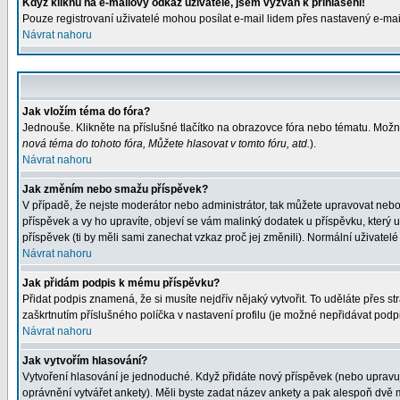
Když kliknu na e-mailový odkaz uživatele, jsem vyzván k přihlášení!
Pouze registrovaní uživatelé mohou posílat e-mail lidem přes nastavený e-mail
Návrat nahoru
Jak vložím téma do fóra?
Jednouše. Klikněte na příslušné tlačítko na obrazovce fóra nebo tématu. Možn
nová téma do tohoto fóra, Můžete hlasovat v tomto fóru, atd.
).
Návrat nahoru
Jak změním nebo smažu příspěvek?
V případě, že nejste moderátor nebo administrátor, tak můžete upravovat nebo
příspěvek a vy ho upravíte, objeví se vám malinký dodatek u příspěvku, který 
příspěvek (ti by měli sami zanechat vzkaz proč jej změnili). Normální uživat
Návrat nahoru
Jak přidám podpis k mému příspěvku?
Přidat podpis znamená, že si musíte nejdřív nějaký vytvořit. To uděláte přes s
zaškrtnutím příslušného políčka v nastavení profilu (je možné nepřidávat pod
Návrat nahoru
Jak vytvořím hlasování?
Vytvoření hlasování je jednoduché. Když přidáte nový příspěvek (nebo upravuje
oprávnění vytvářet ankety). Měli byste zadat název ankety a pak alespoň dvě