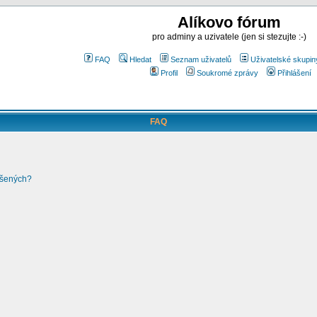
Alíkovo fórum
pro adminy a uzivatele (jen si stezujte :-)
FAQ
Hledat
Seznam uživatelů
Uživatelské skupin
Profil
Soukromé zprávy
Přihlášení
FAQ
ášených?