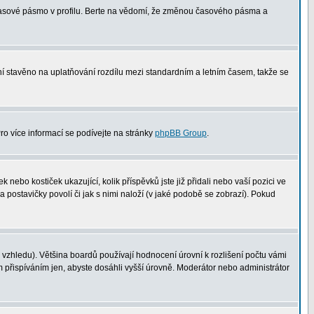
 časové pásmo v profilu. Berte na vědomí, že změnou časového pásma a
není stavěno na uplatňování rozdílu mezi standardním a letním časem, takže se
Pro více informací se podívejte na stránky
phpBB Group
.
nebo kostiček ukazující, kolik příspěvků jste již přidali nebo vaší pozici ve
a postavičky povolí či jak s nimi naloží (v jaké podobě se zobrazí). Pokud
vzhledu). Většina boardů používají hodnocení úrovní k rozlišení počtu vámi
m přispíváním jen, abyste dosáhli vyšší úrovně. Moderátor nebo administrátor