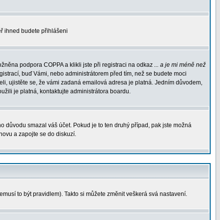
měř ihned budete přihlášeni
žněna podpora COPPA a klikli jste při registraci na odkaz
... a je mi méně než
egistrací, buď Vámi, nebo administrátorem před tím, než se budete moci
rželi, ujistěte se, že vámi zadaná emailová adresa je platná. Jedním důvodem,
oužili je platná, kontaktujte administrátora boardu.
ého důvodu smazal váš účet. Pokud je to ten druhý případ, pak jste možná
znovu a zapojte se do diskuzí.
nemusí to být pravidlem). Takto si můžete změnit veškerá svá nastavení.