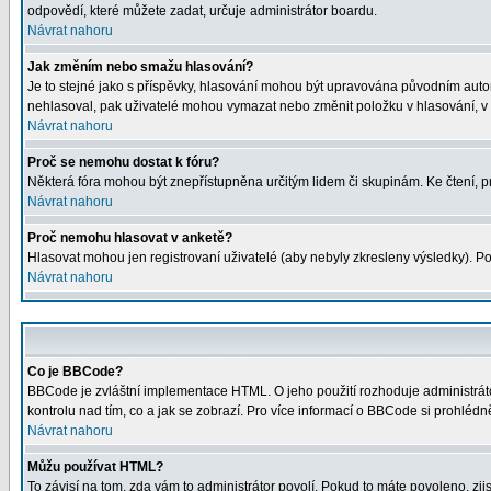
odpovědí, které můžete zadat, určuje administrátor boardu.
Návrat nahoru
Jak změním nebo smažu hlasování?
Je to stejné jako s příspěvky, hlasování mohou být upravována původním auto
nehlasoval, pak uživatelé mohou vymazat nebo změnit položku v hlasování, v p
Návrat nahoru
Proč se nemohu dostat k fóru?
Některá fóra mohou být znepřístupněna určitým lidem či skupinám. Ke čtení, proh
Návrat nahoru
Proč nemohu hlasovat v anketě?
Hlasovat mohou jen registrovaní uživatelé (aby nebyly zkresleny výsledky). Po
Návrat nahoru
Co je BBCode?
BBCode je zvláštní implementace HTML. O jeho použití rozhoduje administrátor
kontrolu nad tím, co a jak se zobrazí. Pro více informací o BBCode si prohléd
Návrat nahoru
Můžu používat HTML?
To závisí na tom, zda vám to administrátor povolí. Pokud to máte povoleno, zjist