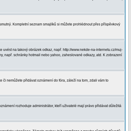
ná smutný. Kompletní seznam smajlíků si můžete prohlédnout přes příspěvkový
 uvést na takový obrázek odkaz, např. http://www.nekde-na-internetu.cz/muj-
y, např. schránky hotmail nebo yahoo, zaheslované odkazy, atd. K zobrazení
te či nemůžete přidávat oznámení do fóra, záleží na tom, zdali vám to
oznámení rozhoduje administrátor, kteří uživatelé mají právo přidávat důležitá