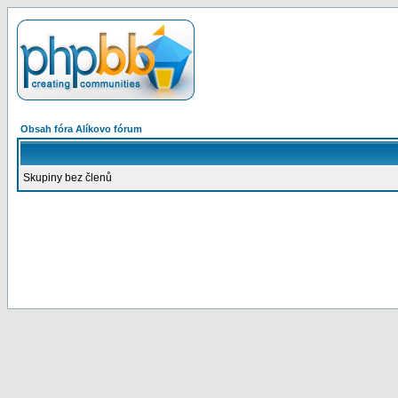
Obsah fóra Alíkovo fórum
Skupiny bez členů