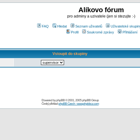
Alíkovo fórum
pro adminy a uzivatele (jen si stezujte :-)
FAQ
Hledat
Seznam uživatelů
Uživatelské skupin
Profil
Soukromé zprávy
Přihlášení
Vstoupit do skupiny
Powered by
phpBB
© 2001, 2005 phpBB Group
Český překlad
phpBB Czech - www.phpbbcz.com