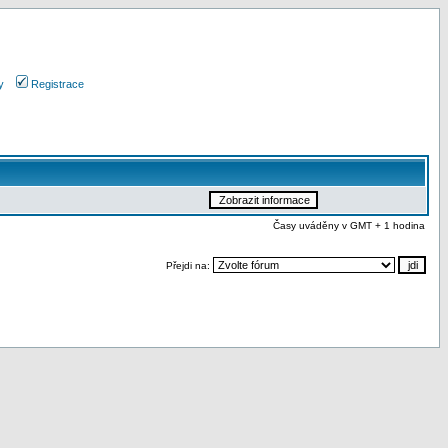
y
Registrace
Časy uváděny v GMT + 1 hodina
Přejdi na: