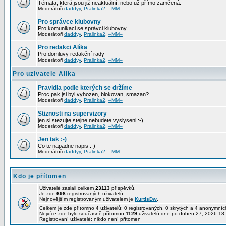
Témata, která jsou již neaktuální, nebo už přímo zamčená.
Moderátoři
daddyy
,
Pralinka2
,
–MM–
Pro správce klubovny
Pro komunikaci se správci klubovny
Moderátoři
daddyy
,
Pralinka2
,
–MM–
Pro redakci Alíka
Pro domluvy redakční rady
Moderátoři
daddyy
,
Pralinka2
,
–MM–
Pro uzivatele Alika
Pravidla podle kterých se držíme
Proc pak jsi byl vyhozen, blokovan, smazan?
Moderátoři
daddyy
,
Pralinka2
,
–MM–
Stiznosti na supervizory
jen si stezujte stejne nebudete vyslyseni :-)
Moderátoři
daddyy
,
Pralinka2
,
–MM–
Jen tak :-)
Co te napadne napis :-)
Moderátoři
daddyy
,
Pralinka2
,
–MM–
Kdo je přítomen
Uživatelé zaslali celkem
23113
příspěvků.
Je zde
698
registrovaných uživatelů.
Nejnovějším registrovaným uživatelem je
KurtisDw
.
Celkem je zde přítomno
4
uživatelů: 0 registrovaných, 0 skrytých a 4 anonymní
Nejvíce zde bylo současně přítomno
1129
uživatelů dne po duben 27, 2026 18:
Registrovaní uživatelé: nikdo není přítomen