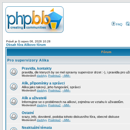
FAQ
Právě je čt srpen 06, 2026 10:28
Obsah fóra Alíkovo fórum
Fórum
Pro supervizory Alika
Pravidla, kontakty
pravidla, dle kterych by se mel spravny supervizor drzet :-), i pravidla pro už
Moderátoři
daddyy
,
Pralinka2
,
–MM–
Alík, připomínky a správci
Alíka jako takový, jeho fungování, správci
Moderátoři
daddyy
,
Pralinka2
,
–MM–
Alík a uživatelé
Informujme se o problémech na alíkovi, zejména ve vztahu k uživatelům.
Moderátoři
daddyy
,
Pralinka2
,
–MM–
Ostatní
srazy, info, dovolené, podoba tohoto diskusního fóra, obecné diskuse
Moderátoři
daddyy
,
Pralinka2
,
–MM–
Neaktuální témata