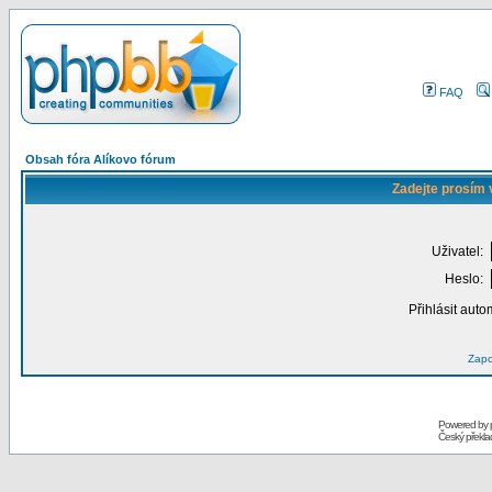
FAQ
Obsah fóra Alíkovo fórum
Zadejte prosím 
Uživatel:
Heslo:
Přihlásit auto
Zapo
Powered by
Český překl