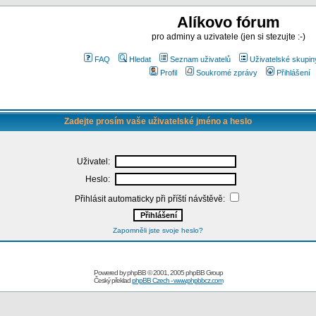
Alíkovo fórum
pro adminy a uzivatele (jen si stezujte :-)
FAQ
Hledat
Seznam uživatelů
Uživatelské skupin
Profil
Soukromé zprávy
Přihlášení
Zadejte prosím vaše uživatelské jméno a heslo
Uživatel:
Heslo:
Přihlásit automaticky při příští návštěvě:
Zapomněli jste svoje heslo?
Powered by
phpBB
© 2001, 2005 phpBB Group
Český překlad
phpBB Czech - www.phpbbcz.com