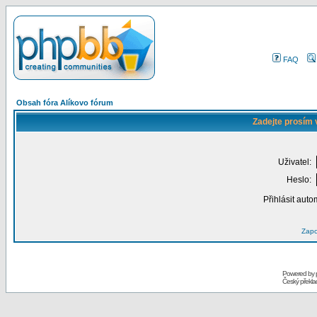
FAQ
Obsah fóra Alíkovo fórum
Zadejte prosím 
Uživatel:
Heslo:
Přihlásit auto
Zapo
Powered by
Český překl