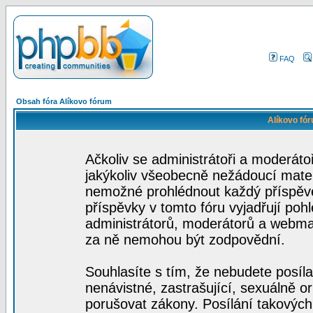
FAQ
Obsah fóra Alíkovo fórum
Alíkovo fó
Ačkoliv se administrátoři a moderátoř
jakýkoliv všeobecně nežádoucí materiá
nemožné prohlédnout každý příspěve
příspěvky v tomto fóru vyjadřují poh
administrátorů, moderátorů a webmas
za ně nemohou být zodpovědní.
Souhlasíte s tím, že nebudete posíla
nenávistné, zastrašující, sexuálně o
porušovat zákony. Posílání takových