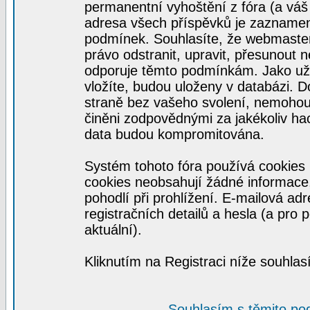
permanentní vyhoštění z fóra (a váš 
adresa všech příspěvků je zaznamen
podmínek. Souhlasíte, že webmaster,
právo odstranit, upravit, přesunout ne
odporuje těmto podmínkám. Jako uživ
vložíte, budou uloženy v databázi. 
straně bez vašeho svolení, nemohou
činěni zodpovědnými za jakékoliv ha
data budou kompromitována.
Systém tohoto fóra používá cookies 
cookies neobsahují žádné informace, 
pohodlí při prohlížení. E-mailová ad
registračních detailů a hesla (a pro
aktuální).
Kliknutím na Registraci níže souhla
Souhlasím s těmito po