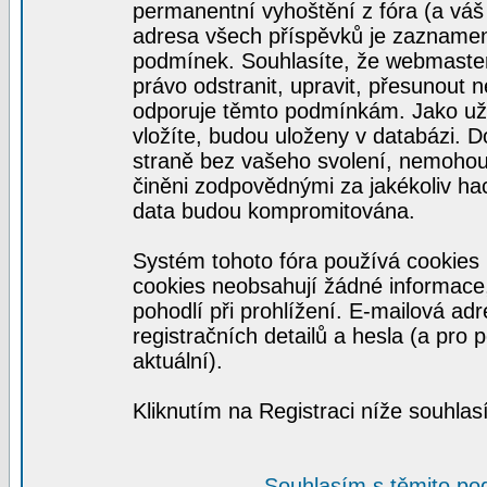
permanentní vyhoštění z fóra (a váš 
adresa všech příspěvků je zaznamen
podmínek. Souhlasíte, že webmaster,
právo odstranit, upravit, přesunout ne
odporuje těmto podmínkám. Jako uživ
vložíte, budou uloženy v databázi. 
straně bez vašeho svolení, nemohou
činěni zodpovědnými za jakékoliv ha
data budou kompromitována.
Systém tohoto fóra používá cookies 
cookies neobsahují žádné informace, 
pohodlí při prohlížení. E-mailová ad
registračních detailů a hesla (a pro
aktuální).
Kliknutím na Registraci níže souhla
Souhlasím s těmito po