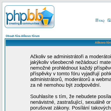
FAQ
Obsah fóra Alíkovo fórum
Alíkovo fó
Ačkoliv se administrátoři a moderátoř
jakýkoliv všeobecně nežádoucí materiá
nemožné prohlédnout každý příspěve
příspěvky v tomto fóru vyjadřují poh
administrátorů, moderátorů a webmas
za ně nemohou být zodpovědní.
Souhlasíte s tím, že nebudete posíla
nenávistné, zastrašující, sexuálně o
porušovat zákony. Posílání takových