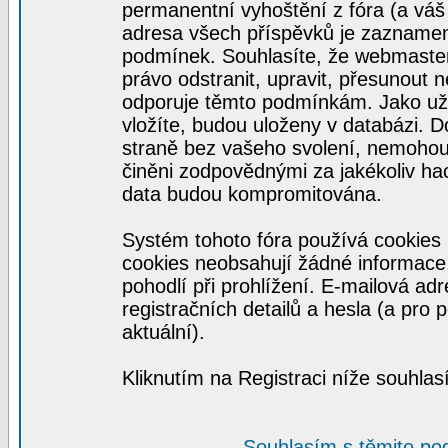
permanentní vyhoštění z fóra (a váš 
adresa všech příspěvků je zaznamen
podmínek. Souhlasíte, že webmaster,
právo odstranit, upravit, přesunout ne
odporuje těmto podmínkám. Jako uživ
vložíte, budou uloženy v databázi. 
straně bez vašeho svolení, nemohou
činěni zodpovědnými za jakékoliv ha
data budou kompromitována.
Systém tohoto fóra používá cookies 
cookies neobsahují žádné informace, 
pohodlí při prohlížení. E-mailová ad
registračních detailů a hesla (a pro
aktuální).
Kliknutím na Registraci níže souhla
Souhlasím s těmito po