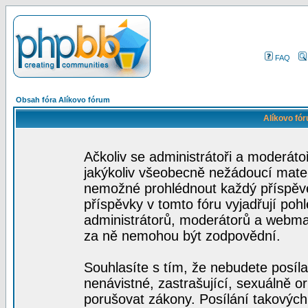
FAQ
Obsah fóra Alíkovo fórum
Alíkovo fó
Ačkoliv se administrátoři a moderátoř
jakýkoliv všeobecně nežádoucí materiá
nemožné prohlédnout každý příspěve
příspěvky v tomto fóru vyjadřují poh
administrátorů, moderátorů a webmas
za ně nemohou být zodpovědní.
Souhlasíte s tím, že nebudete posíla
nenávistné, zastrašující, sexuálně o
porušovat zákony. Posílání takových