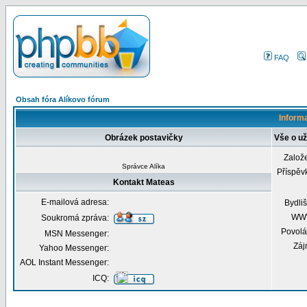
FAQ
Obsah fóra Alíkovo fórum
Informa
Obrázek postavičky
Vše o už
Založ
Správce Alíka
Příspěv
Kontakt Mateas
E-mailová adresa:
Bydliš
WW
Soukromá zpráva:
Povolá
MSN Messenger:
Záj
Yahoo Messenger:
AOL Instant Messenger:
ICQ: